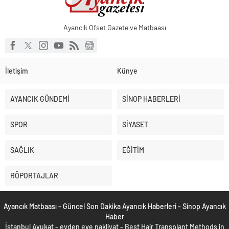
Ayancık Ofset Gazete ve Matbaası
İletişim
Künye
AYANCIK GÜNDEMİ
SİNOP HABERLERİ
SPOR
SİYASET
SAĞLIK
EĞİTİM
RÖPORTAJLAR
Ayancık Matbaası - Güncel Son Dakika Ayancık Haberleri - Sinop Ayancık
Haber
İstanbul Avukat
-
evden eve nakliyat
-
Best Hair Transplant Methods in