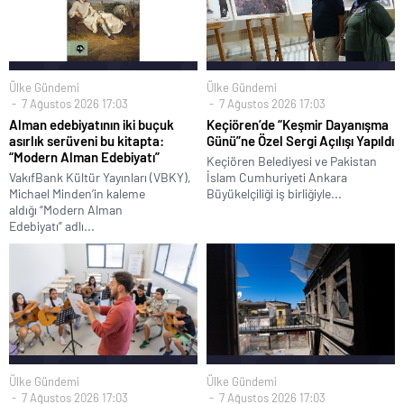
Ülke Gündemi
Ülke Gündemi
7 Ağustos 2026 17:03
7 Ağustos 2026 17:03
Alman edebiyatının iki buçuk
Keçiören’de “Keşmir Dayanışma
asırlık serüveni bu kitapta:
Günü”ne Özel Sergi Açılışı Yapıldı
“Modern Alman Edebiyatı”
Keçiören Belediyesi ve Pakistan
VakıfBank Kültür Yayınları (VBKY),
İslam Cumhuriyeti Ankara
Michael Minden’in kaleme
Büyükelçiliği iş birliğiyle...
aldığı “Modern Alman
Edebiyatı” adlı...
Ülke Gündemi
Ülke Gündemi
7 Ağustos 2026 17:03
7 Ağustos 2026 17:03