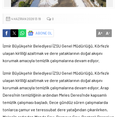
Yapıldı
4 HAZIRAN 2026 13:19
0
A
A
ABONE OL
+
-
İzmir Büyükşehir Belediyesi İZSU Genel Müdürlüğü, Körfez’e
ulaşan kirliliği azaltmak ve dere yataklarının doğal akışını
korumak amacıyla temizlik çalışmalarına devam ediyor.
İzmir Büyükşehir Belediyesi İZSU Genel Müdürlüğü, Körfez’e
ulaşan kirliliği azaltmak ve dere yataklarının doğal akışını
korumak amacıyla temizlik çalışmalarına devam ediyor. Arap
Deresi’nin temizliğinin ardından Meles Deresi’nde kapsamlı
temizlik çalışması başladı. Gece gündüz süren çalışmalarda
tonlarca çamur ve teressubat dere yatağından çıkarılırken,
Meles’in ardından Manda Çayı, Bornova Çayı, Bostanlı Deresi ve