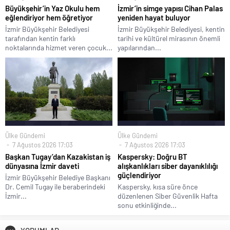
Büyükşehir’in Yaz Okulu hem
İzmir’in simge yapısı Cihan Palas
eğlendiriyor hem öğretiyor
yeniden hayat buluyor
İzmir Büyükşehir Belediyesi
İzmir Büyükşehir Belediyesi, kentin
tarafından kentin farklı
tarihi ve kültürel mirasının önemli
noktalarında hizmet veren çocuk...
yapılarından...
Ülke Gündemi
Ülke Gündemi
7 Ağustos 2026 17:03
7 Ağustos 2026 17:03
Başkan Tugay’dan Kazakistan iş
Kaspersky: Doğru BT
dünyasına İzmir daveti
alışkanlıkları siber dayanıklılığı
güçlendiriyor
İzmir Büyükşehir Belediye Başkanı
Dr. Cemil Tugay ile beraberindeki
Kaspersky, kısa süre önce
İzmir...
düzenlenen Siber Güvenlik Hafta
sonu etkinliğinde...