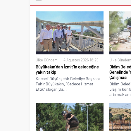
Ülke Gündemi
4 Ağustos 2026 18:25
Ülke Gündem
Büyükakın’dan İzmit’in geleceğine
Didim Beled
yakın takip
Genelinde 
Çalışması
Kocaeli Büyükşehir Belediye Başkanı
Tahir Büyükakın, “Sadece Hizmet
Didim Beledi
Ettik” sloganıyla...
ulaşım konfo
artırmak ama