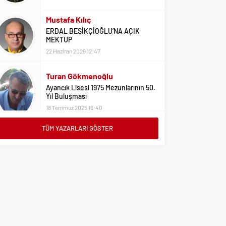
Mustafa Kılıç
ERDAL BEŞİKÇİOĞLU’NA AÇIK
MEKTUP
22 Haziran 2026 12:47
Turan Gökmenoğlu
Ayancık Lisesi 1975 Mezunlarının 50.
Yıl Buluşması
18 Temmuz 2025 16:40
Adil Yıldız
TÜM YAZARLARI GÖSTER
Bu Sene Fenerbahçe Ülke Puanlarını
Sırtladı
1 Eylül 2023 15:10
Ali Oral
Üniversite Tercihleri İçin Öneriler
2 Ağustos 2023 16:03