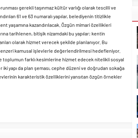
nması gerekli taşınmaz kültür varlığı olarak tescilli ve
ırılan 61 ve 63 numaralı yapılar, belediyenin titizlikle
ent yaşamına kazandırılacak. Özgün mimari özellikleri
ına tarihlenen, bitişik nizamdaki bu yapılar; kentin
anları olarak hizmet verecek şekilde planlanıyor. Bu
benzeri kamusal işlevlerle değerlendirilmesi hedefleniyor.
toplumun farklı kesimlerine hizmet edecek nitelikli sosyal
er iki yapı da plan şeması, cephe düzeni ve doğrudan sokağa
evlerinin karakteristik özelliklerini yansıtan özgün örnekler