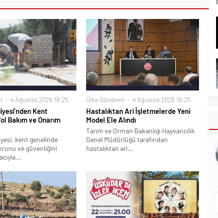
i
4 Ağustos 2026 18:25
Ülke Gündemi
4 Ağustos 2026 18:25
iyesi’nden Kent
Hastalıktan Ari İşletmelerde Yeni
Yol Bakım ve Onarım
Model Ele Alındı
Tarım ve Orman Bakanlığı Hayvancılık
yesi, kent genelinde
Genel Müdürlüğü tarafından
runu ve güvenliğini
hastalıktan ari...
cıyla...