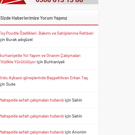
Sizde Haberlerimize Yorum Yapınız
Toy Poodle Özellikleri, Bakımı ve Sahiplenme Rehberi
için
Burak adıgüzel
Burhaniye’de Yol Yapım ve Onarım Çalışmaları
Titizlikle Yürütülüyor
için
BuHraniyeli
Ordu Aybastı güreşlerinde Başpehlivan Erkan Taş
için
Sude
Maltepe’de asfalt çalışmaları hızlandı
için
Sahin
Maltepe’de asfalt çalışmaları hızlandı
için
Sahin
Maltepe’de asfalt çalışmaları hızlandı
için
Anonim