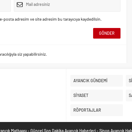
e-posta adresim ve site adresim bu tarayıcıya kaydedilsin.
ılığıyla siz yapabilirsiniz.
AYANCIK GÜNDEMİ
S
SİYASET
S
RÖPORTAJLAR
ancık Matbaası - Güncel Son Dakika Ayancık Haberleri - Sinop Ayancık Ha