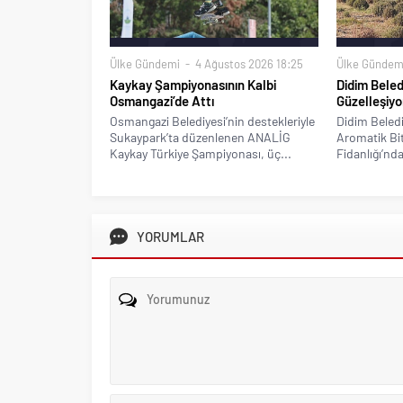
Ülke Gündemi
4 Ağustos 2026 18:25
Ülke Gündem
Kaykay Şampiyonasının Kalbi
Didim Beled
Osmangazi’de Attı
Güzelleşiyo
Osmangazi Belediyesi’nin destekleriyle
Didim Beledi
Sukaypark’ta düzenlenen ANALİG
Aromatik Bitk
Kaykay Türkiye Şampiyonası, üç...
Fidanlığı’nda
YORUMLAR