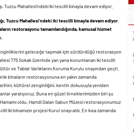
, Tuzcu Mahallesi’ndeki iki tescilli binayla devam ediyor.
ı, Tuzcu Mahallesi’ndeki iki tescilli binayla devam ediyor.
inaların restorasyonu tamamlandığında, kamusal hizmet
k.
zenginliklerini geleceğe taşımak için sürdürdüğü restorasyon
allesi 775 Sokak üzerinde yan yana konumlanan iki tescilli
ültür ve Tabiat Varlıklarını Koruma Kurulu onayından geçti.
sırlık binaların restorasyonuna en yakın zamanda
arihini, kültürel zenginliğini, kentin dokusuyla yeniden
lanlar yaratıyoruz. Buna en güzel örneklerimizden biri şu
lu Hamamı oldu. Hamdi Dalan Sabun Müzesi restorasyonumuz
lli iki binamızın projesi Kurul onayı aldı. En kısa zamanda