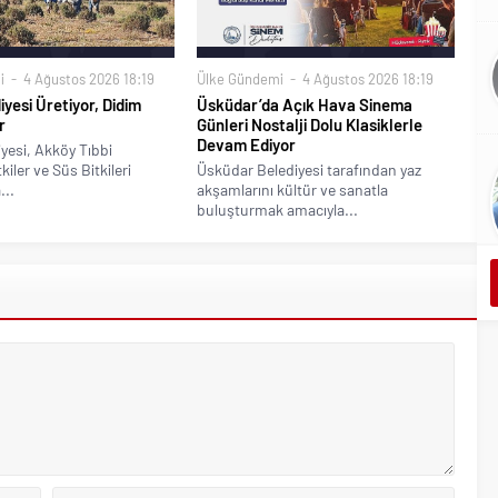
i
4 Ağustos 2026 18:19
Ülke Gündemi
4 Ağustos 2026 18:19
iyesi Üretiyor, Didim
Üsküdar’da Açık Hava Sinema
r
Günleri Nostalji Dolu Klasiklerle
Devam Ediyor
yesi, Akköy Tıbbi
iler ve Süs Bitkileri
Üsküdar Belediyesi tarafından yaz
...
akşamlarını kültür ve sanatla
buluşturmak amacıyla...