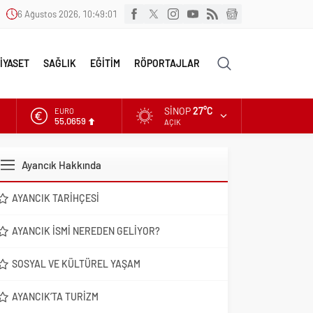
6 Ağustos 2026, 10:49:02
İYASET
SAĞLIK
EĞİTİM
RÖPORTAJLAR
SINOP
27°C
ALTIN
6.521,17
AÇIK
DOLAR
47,5953
Ayancık Hakkında
EURO
55,0659
AYANCIK TARIHÇESI
AYANCIK İSMI NEREDEN GELIYOR?
SOSYAL VE KÜLTÜREL YAŞAM
AYANCIK’TA TURIZM