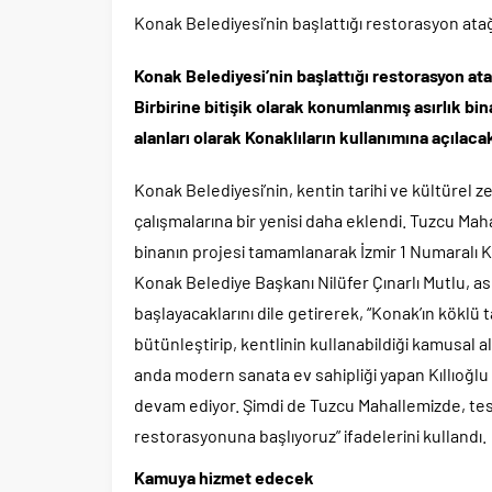
Konak Belediyesi’nin başlattığı restorasyon atağı
Konak Belediyesi’nin başlattığı restorasyon atağ
Birbirine bitişik olarak konumlanmış asırlık b
alanları olarak Konaklıların kullanımına açılaca
Konak Belediyesi’nin, kentin tarihi ve kültürel 
çalışmalarına bir yenisi daha eklendi. Tuzcu Mah
binanın projesi tamamlanarak İzmir 1 Numaralı K
Konak Belediye Başkanı Nilüfer Çınarlı Mutlu, a
başlayacaklarını dile getirerek, “Konak’ın köklü t
bütünleştirip, kentlinin kullanabildiği kamusal a
anda modern sanata ev sahipliği yapan Kıllıoğ
devam ediyor. Şimdi de Tuzcu Mahallemizde, tesci
restorasyonuna başlıyoruz” ifadelerini kullandı.
Kamuya hizmet edecek