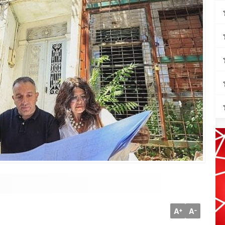
A
A
+
-