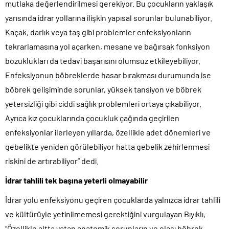
mutlaka değerlendirilmesi gerekiyor. Bu çocukların yaklaşık
yarısında idrar yollarına ilişkin yapısal sorunlar bulunabiliyor.
Kaçak, darlık veya taş gibi problemler enfeksiyonların
tekrarlamasına yol açarken, mesane ve bağırsak fonksiyon
bozuklukları da tedavi başarısını olumsuz etkileyebiliyor.
Enfeksiyonun böbreklerde hasar bırakması durumunda ise
böbrek gelişiminde sorunlar, yüksek tansiyon ve böbrek
yetersizliği gibi ciddi sağlık problemleri ortaya çıkabiliyor.
Ayrıca kız çocuklarında çocukluk çağında geçirilen
enfeksiyonlar ilerleyen yıllarda, özellikle adet dönemleri ve
gebelikte yeniden görülebiliyor hatta gebelik zehirlenmesi
riskini de artırabiliyor” dedi.
İdrar tahlili tek başına yeterli olmayabilir
İdrar yolu enfeksiyonu geçiren çocuklarda yalnızca idrar tahlili
ve kültürüyle yetinilmemesi gerektiğini vurgulayan Bıyıklı,
“Özellikle altta yatan anatomik sorunların ve olası böbrek