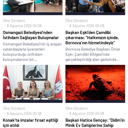
Ülke Gündemi
Ülke Gündemi
8 Ağustos 2026 00:08
8 Ağustos 2026 00:08
Osmangazi Belediyesi’nden
Başkan Eşki’den Çamdibi
İstihdam Sağlayan Buluşmalar
çıkarması: “Halkımızın içinde,
Bornova’nın hizmetindeyiz”
Osmangazi Belediyesi’nin iş arayan
vatandaşlarla işverenleri
Bornova Belediye Başkanı Ömer
buluşturduğu istihdam
Eşki, Çamdibi Bölgesi’nde
buluşmalarının bir...
gerçekleştirdiği alan gezisinde...
Ülke Gündemi
Ülke Gündemi
8 Ağustos 2026 00:08
8 Ağustos 2026 00:08
Konak’ta imzalar fırsat eşitliği
Başkan Hatice Gençay: “Didim’in
için atıldı
Minik Ev Sahiplerine Sahip