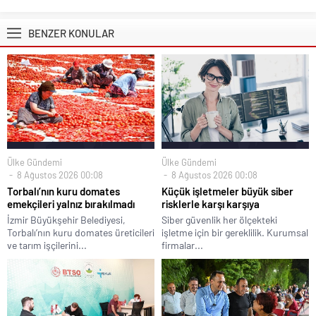
BENZER KONULAR
Ülke Gündemi
Ülke Gündemi
8 Ağustos 2026 00:08
8 Ağustos 2026 00:08
Torbalı’nın kuru domates
Küçük işletmeler büyük siber
emekçileri yalnız bırakılmadı
risklerle karşı karşıya
İzmir Büyükşehir Belediyesi,
Siber güvenlik her ölçekteki
Torbalı’nın kuru domates üreticileri
işletme için bir gereklilik. Kurumsal
ve tarım işçilerini...
firmalar...