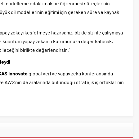
sel modelleme odaklı makine öğrenmesi süreçlerinin
üyük dil modellerinin eğitimi için gereken süre ve kaynak
pay zekayı keşfetmeye hazırsanız, biz de sizinle çalışmaya
arımız kuantum yapay zekanın kurumunuza değer katacak,
ileceğini birlikte değerlendirsin.”
deydi
SAS Innovate
global veri ve yapay zeka konferansında
 ve AWS’nin de aralarında bulunduğu stratejik iş ortaklarının