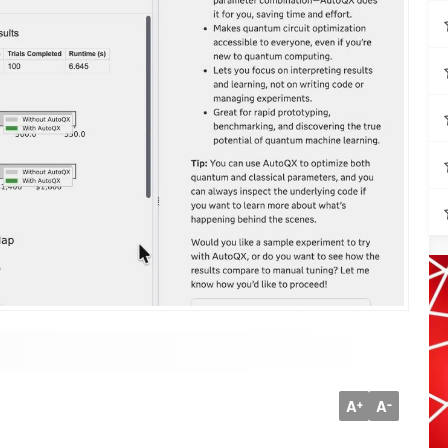
A
A
+
-