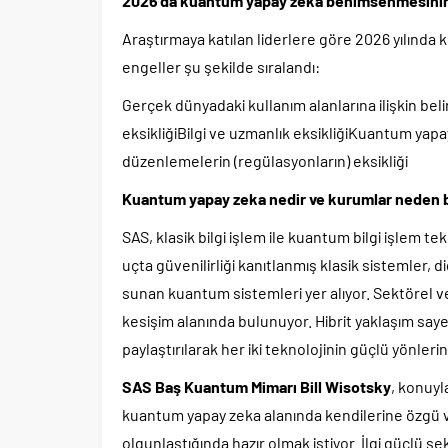
2026’da kuantum yapay zeka benimsenmesinin 
Araştırmaya katılan liderlere göre 2026 yılınd
engeller şu şekilde sıralandı:
Gerçek dünyadaki kullanım alanlarına ilişkin beli
eksikliğiBilgi ve uzmanlık eksikliğiKuantum yapay 
düzenlemelerin (regülasyonların) eksikliği
Kuantum yapay zeka nedir ve kurumlar neden bu
SAS, klasik bilgi işlem ile kuantum bilgi işlem te
uçta güvenilirliği kanıtlanmış klasik sistemler,
sunan kuantum sistemleri yer alıyor. Sektörel ve
kesişim alanında bulunuyor. Hibrit yaklaşım saye
paylaştırılarak her iki teknolojinin güçlü yönlerin
SAS Baş Kuantum Mimarı Bill Wisotsky
, konuyl
kuantum yapay zeka alanında kendilerine özgü ve
olgunlaştığında hazır olmak istiyor. İlgi güçlü şe