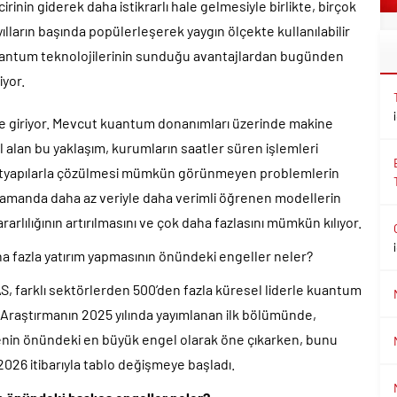
inin giderek daha istikrarlı hale gelmesiyle birlikte, birçok
lların başında popülerleşerek yaygın ölçekte kullanılabilir
uantum teknolojilerinin sunduğu avantajlardan bugünden
yor.
 giriyor. Mevcut kuantum donanımları üzerinde makine
l alan bu yaklaşım, kurumların saatler süren işlemleri
ltyapılarla çözülmesi mümkün görünmeyen problemlerin
 zamanda daha az veriyle daha verimli öğrenen modellerin
rarlılığının artırılmasını ve çok daha fazlasını mümkün kılıyor.
 fazla yatırım yapmasının önündeki engeller neler?
AS, farklı sektörlerden 500’den fazla küresel liderle kuantum
. Araştırmanın 2025 yılında yayımlanan ilk bölümünde,
nin önündeki en büyük engel olarak öne çıkarken, bunu
k 2026 itibarıyla tablo değişmeye başladı.