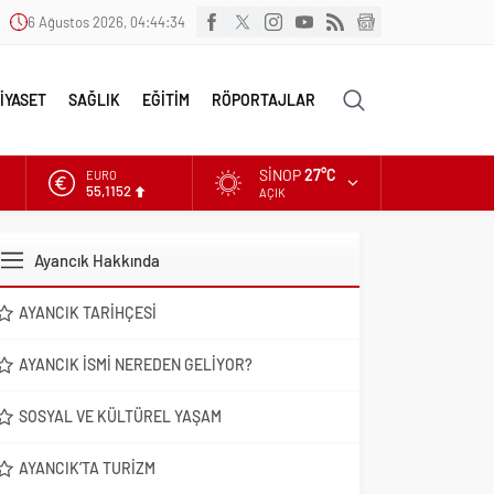
6 Ağustos 2026, 04:44:35
İYASET
SAĞLIK
EĞİTİM
RÖPORTAJLAR
SINOP
27°C
ALTIN
6.529,72
AÇIK
DOLAR
47,5844
Ayancık Hakkında
EURO
55,1152
AYANCIK TARIHÇESI
AYANCIK İSMI NEREDEN GELIYOR?
SOSYAL VE KÜLTÜREL YAŞAM
AYANCIK’TA TURIZM