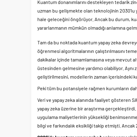
Kuantum donanımlarını destekleyen tedarik zincir
uzman bu gelişmekte olan teknolojinin 2030’lu yı
hale geleceğini öngörüyor. Ancak bu durum, k
yararlanmanın mümkün olmadığı anlamına gelmi
Tam da bu noktada kuantum yapay zeka devreye
öğrenmesi algoritmalarının çalıştırılmasını teme
dakikalar içinde tamamlamasına veya mevcut a
üstesinden gelmesine yardımcı olabiliyor. Aynı
geliştirilmesini, modellerin zaman içerisindeki ka
Peki tüm bu potansiyele rağmen kurumların daha
Veri ve yapay zeka alanında faaliyet gösteren S
yapay zeka üzerine bir araştırma gerçekleştirdi
uygulama maliyetlerinin yüksekliği benimsenme
bilgi ve farkındalık eksikliği takip etmişti. Anca