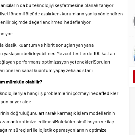
lanıcıların da bu teknolojiyi keşfetmesine olanak tanıyor.
eti önemli ölçüde azalırken, kurumların yanlış yönlendiren
enilir biçimde değerlendirmesi hedefleniyor.
anıyor:
da klasik, kuantum ve hibrit sonuçları yan yana
gun yaklaşımı belirleyebilmesiMevcut testlerde 100 kattan
 sağlayan performans optimizasyon yetenekleriSoruları
ları öneren sanal kuantum yapay zeka asistanı
üm mümkün olabilir?
nolojileriyle hangi iş problemlerini çözmeyi hedefledikleri
şunlar yer aldı:
erinin doğruluğunu artırarak karmaşık işlem modellerinin
ek zamanlı optimize edilmesiMoleküler simülasyon ve ilaç
dağıtım süreçleri ile lojistik operasyonlarının optimize