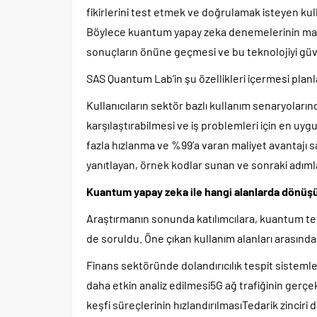
fikirlerini test etmek ve doğrulamak isteyen kul
Böylece kuantum yapay zeka denemelerinin maliy
sonuçların önüne geçmesi ve bu teknolojiyi güv
SAS Quantum Lab’in şu özellikleri içermesi planl
Kullanıcıların sektör bazlı kullanım senaryoların
karşılaştırabilmesi ve iş problemleri için en uy
fazla hızlanma ve %99’a varan maliyet avantajı
yanıtlayan, örnek kodlar sunan ve sonraki adım
Kuantum yapay zeka ile hangi alanlarda dönüş
Araştırmanın sonunda katılımcılara, kuantum tek
de soruldu. Öne çıkan kullanım alanları arasında 
Finans sektöründe dolandırıcılık tespit sisteml
daha etkin analiz edilmesi5G ağ trafiğinin gerç
keşfi süreçlerinin hızlandırılmasıTedarik zinciri 