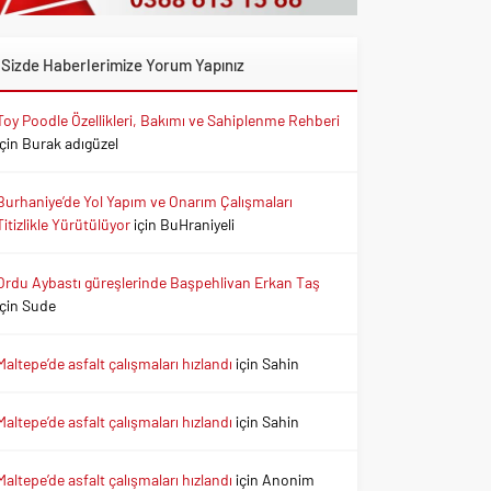
Sizde Haberlerimize Yorum Yapınız
Toy Poodle Özellikleri, Bakımı ve Sahiplenme Rehberi
için
Burak adıgüzel
Burhaniye’de Yol Yapım ve Onarım Çalışmaları
Titizlikle Yürütülüyor
için
BuHraniyeli
Ordu Aybastı güreşlerinde Başpehlivan Erkan Taş
için
Sude
Maltepe’de asfalt çalışmaları hızlandı
için
Sahin
Maltepe’de asfalt çalışmaları hızlandı
için
Sahin
Maltepe’de asfalt çalışmaları hızlandı
için
Anonim