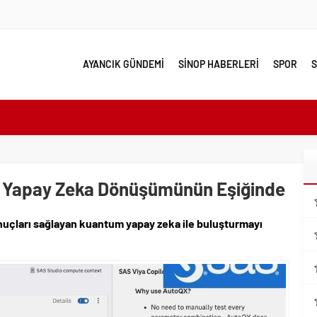
AYANCIK GÜNDEMİ
SİNOP HABERLERİ
SPOR
S
e yakın takip
linde Yol Bakım ve Onarım Çalışması
 Model Ele Alındı
 Yapay Zeka Dönüşümünün Eşiğinde
mangazi’de Attı
 Güzelleşiyor
onuçları sağlayan kuantum yapay zeka ile buluşturmayı
leri Nostalji Dolu Klasiklerle Devam Ediyor
ırımlarından Her Gün Yüzlerce Vatandaş Faydalanıyor
emmel Yer
ahiplenecekler İçin Uygun mu?