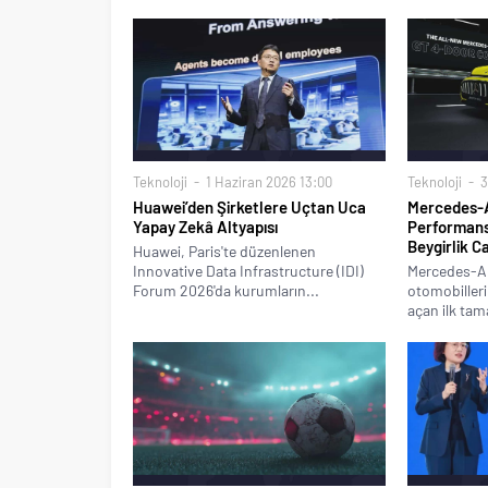
Teknoloji
1 Haziran 2026 13:00
Teknoloji
3
Huawei’den Şirketlere Uçtan Uca
Mercedes-A
Yapay Zekâ Altyapısı
Performanst
Beygirlik C
Huawei, Paris'te düzenlenen
Innovative Data Infrastructure (IDI)
Mercedes-A
Forum 2026'da kurumların...
otomobilleri
açan ilk ta