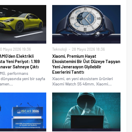
0 Mayıs 2026 19:36
Teknoloji
28 Mayıs 2026 18:36
MG’den Elektrikli
Xiaomi, Premium Hayat
a Yeni Periyot: 1.169
Ekosistemini Bir Üst Düzeye Taşıyan
anavar Sahneye Çıktı
Yeni Jenerasyon Giyilebilir
Eserlerini Tanıttı
MG, performans
 dünyasında yeni bir sayfa
Xiaomi, en yeni ekosistem ürünleri
mamen...
Xiaomi Watch S5 46mm, Xiaomi...