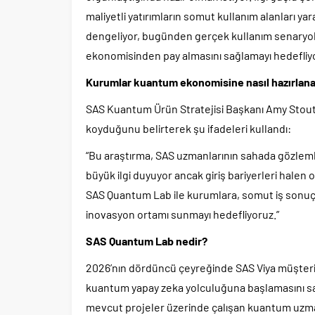
maliyetli yatırımların somut kullanım alanları y
dengeliyor, bugünden gerçek kullanım senaryol
ekonomisinden pay almasını sağlamayı hedefliyo
Kurumlar kuantum ekonomisine nasıl hazırlanab
SAS Kuantum Ürün Stratejisi Başkanı Amy Stout i
koyduğunu belirterek şu ifadeleri kullandı:
“Bu araştırma, SAS uzmanlarının sahada gözleml
büyük ilgi duyuyor ancak giriş bariyerleri halen 
SAS Quantum Lab ile kurumlara, somut iş sonuç
inovasyon ortamı sunmayı hedefliyoruz.”
SAS Quantum Lab nedir?
2026’nın dördüncü çeyreğinde SAS Viya müşter
kuantum yapay zeka yolculuğuna başlamasını sağ
mevcut projeler üzerinde çalışan kuantum uzma