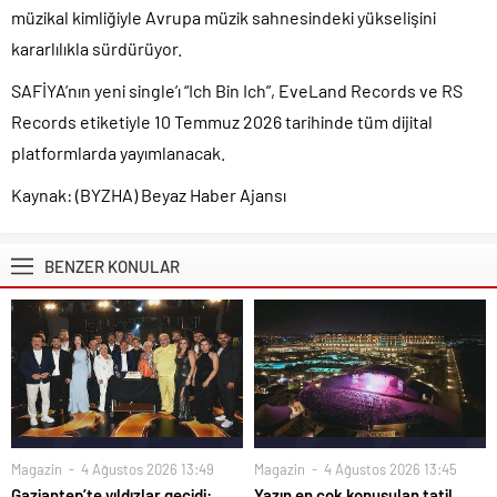
müzikal kimliğiyle Avrupa müzik sahnesindeki yükselişini
kararlılıkla sürdürüyor.
SAFİYA’nın yeni single’ı “Ich Bin Ich”, EveLand Records ve RS
Records etiketiyle 10 Temmuz 2026 tarihinde tüm dijital
platformlarda yayımlanacak.
Kaynak: (BYZHA) Beyaz Haber Ajansı
BENZER KONULAR
Magazin
4 Ağustos 2026 13:49
Magazin
4 Ağustos 2026 13:45
Gaziantep’te yıldızlar geçidi:
Yazın en çok konuşulan tatil