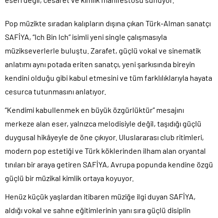
Pop müzikte sıradan kalıpların dışına çıkan Türk-Alman sanatçı
SAFİYA, “Ich Bin Ich” isimli yeni single çalışmasıyla
müzikseverlerle buluştu. Zarafet, güçlü vokal ve sinematik
anlatımı aynı potada eriten sanatçı, yeni şarkısında bireyin
kendini olduğu gibi kabul etmesini ve tüm farklılıklarıyla hayata
cesurca tutunmasını anlatıyor.
“Kendimi kabullenmek en büyük özgürlüktür” mesajını
merkeze alan eser, yalnızca melodisiyle değil, taşıdığı güçlü
duygusal hikâyeyle de öne çıkıyor. Uluslararası club ritimleri,
modern pop estetiği ve Türk köklerinden ilham alan oryantal
tınıları bir araya getiren SAFİYA, Avrupa popunda kendine özgü
güçlü bir müzikal kimlik ortaya koyuyor.
Henüz küçük yaşlardan itibaren müziğe ilgi duyan SAFİYA,
aldığı vokal ve sahne eğitimlerinin yanı sıra güçlü disiplin