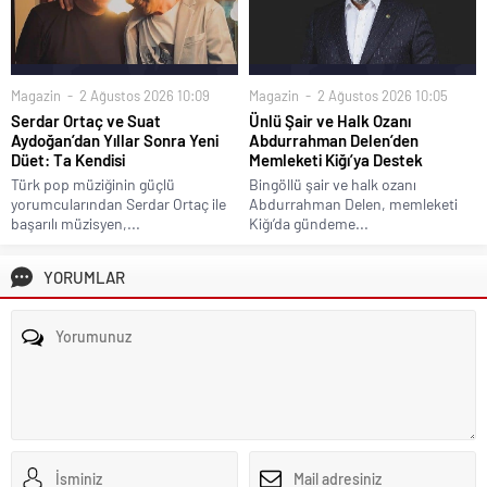
Magazin
2 Ağustos 2026 10:09
Magazin
2 Ağustos 2026 10:05
Serdar Ortaç ve Suat
Ünlü Şair ve Halk Ozanı
Aydoğan’dan Yıllar Sonra Yeni
Abdurrahman Delen’den
Düet: Ta Kendisi
Memleketi Kiğı’ya Destek
Türk pop müziğinin güçlü
Bingöllü şair ve halk ozanı
yorumcularından Serdar Ortaç ile
Abdurrahman Delen, memleketi
başarılı müzisyen,...
Kiğı’da gündeme...
YORUMLAR