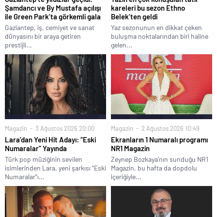
Şamdancı ve By Mustafa açılışı
kareleri bu sezon Ethno
ile Green Park’ta görkemli gala
Belek’ten geldi
Gaziantep, iş, cemiyet ve sanat
Yaz sezonunun en dikkat çeken
dünyasını bir araya getiren
buluşma noktalarından biri haline
prestijli...
gelen...
Magazin
3 Ağustos 2026 20:00
Magazin
2 Ağustos 2026 10:49
Lara’dan Yeni Hit Adayı: “Eski
Ekranların 1 Numaralı programı
Numaralar” Yayında
NR1 Magazin
Türk pop müziğinin sevilen
Zeynep Bozkaya’nın sunduğu NR1
isimlerinden Lara, yeni şarkısı “Eski
Magazin, bu hafta da dopdolu
Numaralar”ı...
içeriğiyle...