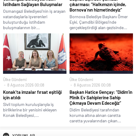
İstihdam Sağlayan Buluşmalar
çıkarması: “Halkımızın içinde,
Bornova’nın hizmetindeyiz”
Osmangazi Belediyesi’nin iş arayan
vatandaşlarla işverenleri
Bornova Belediye Başkanı Ömer
buluşturduğu istihdam
Eşki, Çamdibi Bölgesi’nde
buluşmalarının bir...
gerçekleştirdiği alan gezisinde...
Ülke Gündemi
Ülke Gündemi
8 Ağustos 2026 00:08
8 Ağustos 2026 00:08
Konak’ta imzalar fırsat eşitliği
Başkan Hatice Gençay: “Didim’in
için atıldı
Minik Ev Sahiplerine Sahip
Çıkmaya Devam Edeceğiz”
Sivil toplum kuruluşlarıyla iş
birliklerine bir yenisini ekleyen
Didim Belediyesi tarafından
Konak Belediyesi,...
koruma altına alınan caretta
caretta yuvalarından çıkan...
YORUMLAR