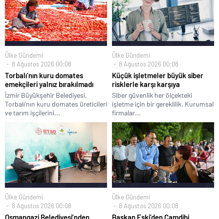
Ülke Gündemi
Ülke Gündemi
8 Ağustos 2026 00:08
8 Ağustos 2026 00:08
Torbalı’nın kuru domates
Küçük işletmeler büyük siber
emekçileri yalnız bırakılmadı
risklerle karşı karşıya
İzmir Büyükşehir Belediyesi,
Siber güvenlik her ölçekteki
Torbalı’nın kuru domates üreticileri
işletme için bir gereklilik. Kurumsal
ve tarım işçilerini...
firmalar...
Ülke Gündemi
Ülke Gündemi
8 Ağustos 2026 00:08
8 Ağustos 2026 00:08
Osmangazi Belediyesi’nden
Başkan Eşki’den Çamdibi