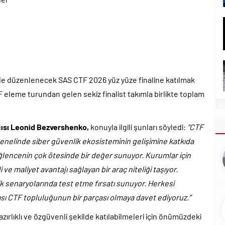
i’de düzenlenecek SAS CTF 2026 yüz yüze finaline katılmak
 eleme turundan gelen sekiz finalist takımla birlikte toplam
ısı Leonid Bezvershenko,
konuyla ilgili şunları söyledi:
“CTF
genelinde siber güvenlik ekosisteminin gelişimine katkıda
lencenin çok ötesinde bir değer sunuyor. Kurumlar için
i ve maliyet avantajı sağlayan bir araç niteliği taşıyor.
lik senaryolarında test etme fırsatı sunuyor. Herkesi
sı CTF topluluğunun bir parçası olmaya davet ediyoruz.”
ırlıklı ve özgüvenli şekilde katılabilmeleri için önümüzdeki