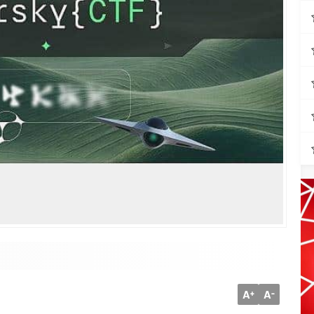
A
A
+
-