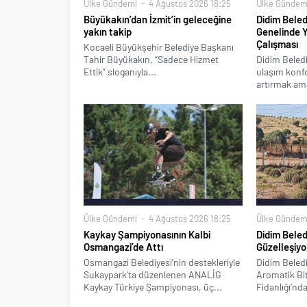
Ülke Gündemi
4 Ağustos 2026 18:25
Ülke Gündem
Büyükakın’dan İzmit’in geleceğine
Didim Beled
yakın takip
Genelinde 
Çalışması
Kocaeli Büyükşehir Belediye Başkanı
Tahir Büyükakın, “Sadece Hizmet
Didim Beledi
Ettik” sloganıyla...
ulaşım konfo
artırmak ama
Ülke Gündemi
4 Ağustos 2026 18:25
Ülke Gündem
Kaykay Şampiyonasının Kalbi
Didim Beled
Osmangazi’de Attı
Güzelleşiyo
Osmangazi Belediyesi’nin destekleriyle
Didim Beledi
Sukaypark’ta düzenlenen ANALİG
Aromatik Bitk
Kaykay Türkiye Şampiyonası, üç...
Fidanlığı’nda