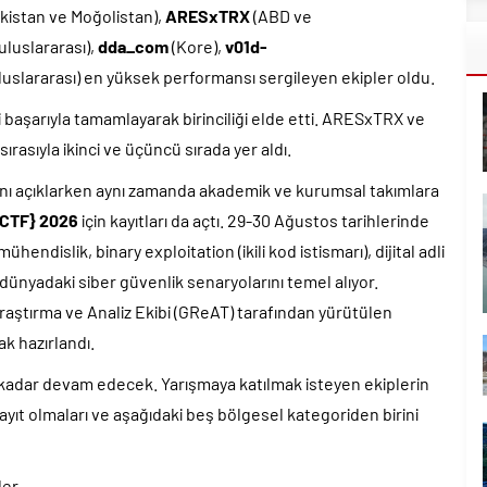
kistan ve Moğolistan),
ARESxTRX
(ABD ve
uluslararası),
dda_com
(Kore),
v01d-
luslararası) en yüksek performansı sergileyen ekipler oldu.
başarıyla tamamlayarak birinciliği elde etti. ARESxTRX ve
asıyla ikinci ve üçüncü sırada yer aldı.
ı açıklarken aynı zamanda akademik ve kurumsal takımlara
CTF} 2026
için kayıtları da açtı. 29-30 Ağustos tarihlerinde
hendislik, binary exploitation (ikili kod istismarı), dijital adli
 dünyadaki siber güvenlik senaryolarını temel alıyor.
raştırma ve Analiz Ekibi (GReAT) tarafından yürütülen
k hazırlandı.
 kadar devam edecek. Yarışmaya katılmak isteyen ekiplerin
yıt olmaları ve aşağıdaki beş bölgesel kategoriden birini
ler