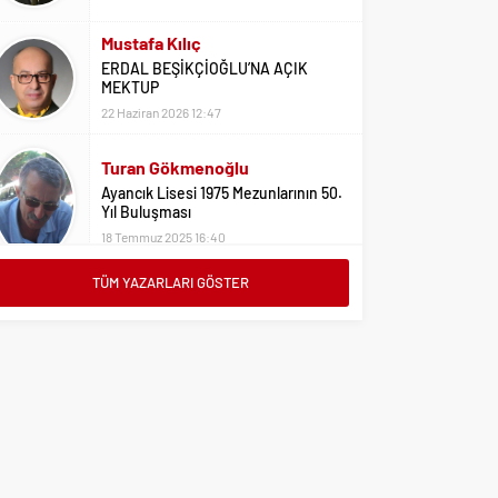
Mustafa Kılıç
ERDAL BEŞİKÇİOĞLU’NA AÇIK
MEKTUP
22 Haziran 2026 12:47
Turan Gökmenoğlu
Ayancık Lisesi 1975 Mezunlarının 50.
Yıl Buluşması
18 Temmuz 2025 16:40
Adil Yıldız
Bu Sene Fenerbahçe Ülke Puanlarını
TÜM YAZARLARI GÖSTER
Sırtladı
1 Eylül 2023 15:10
Ali Oral
Üniversite Tercihleri İçin Öneriler
2 Ağustos 2023 16:03