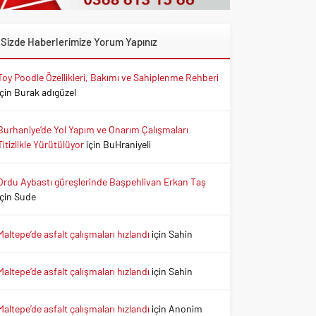
Sizde Haberlerimize Yorum Yapınız
Toy Poodle Özellikleri, Bakımı ve Sahiplenme Rehberi
için
Burak adıgüzel
Burhaniye’de Yol Yapım ve Onarım Çalışmaları
Titizlikle Yürütülüyor
için
BuHraniyeli
Ordu Aybastı güreşlerinde Başpehlivan Erkan Taş
için
Sude
Maltepe’de asfalt çalışmaları hızlandı
için
Sahin
Maltepe’de asfalt çalışmaları hızlandı
için
Sahin
Maltepe’de asfalt çalışmaları hızlandı
için
Anonim