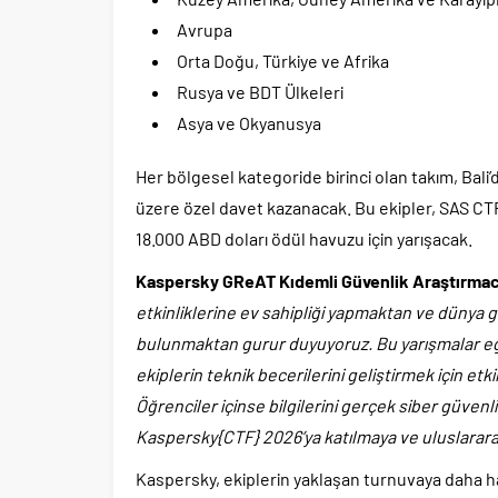
Avrupa
Orta Doğu, Türkiye ve Afrika
Rusya ve BDT Ülkeleri
Asya ve Okyanusya
Her bölgesel kategoride birinci olan takım, Bal
üzere özel davet kazanacak. Bu ekipler, SAS CTF
18.000 ABD doları ödül havuzu için yarışacak.
Kaspersky GReAT Kıdemli Güvenlik Araştırmac
etkinliklerine ev sahipliği yapmaktan ve dünya 
bulunmaktan gurur duyuyoruz. Bu yarışmalar eğ
ekiplerin teknik becerilerini geliştirmek için etkil
Öğrenciler içinse bilgilerini gerçek siber güven
Kaspersky{CTF} 2026’ya katılmaya ve uluslarara
Kaspersky, ekiplerin yaklaşan turnuvaya daha haz