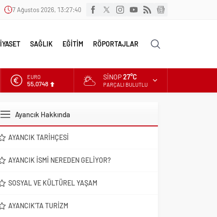
7 Ağustos 2026, 13:27:41
İYASET
SAĞLIK
EĞİTİM
RÖPORTAJLAR
SINOP
27°C
ALTIN
6.623,43
PARÇALI BULUTLU
DOLAR
47,7048
Ayancık Hakkında
EURO
55,0748
AYANCIK TARIHÇESI
AYANCIK İSMI NEREDEN GELIYOR?
SOSYAL VE KÜLTÜREL YAŞAM
AYANCIK’TA TURIZM