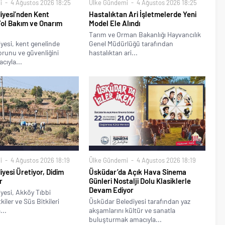
i
4 Ağustos 2026 18:25
Ülke Gündemi
4 Ağustos 2026 18:25
iyesi’nden Kent
Hastalıktan Ari İşletmelerde Yeni
Yol Bakım ve Onarım
Model Ele Alındı
Tarım ve Orman Bakanlığı Hayvancılık
yesi, kent genelinde
Genel Müdürlüğü tarafından
runu ve güvenliğini
hastalıktan ari...
cıyla...
i
4 Ağustos 2026 18:19
Ülke Gündemi
4 Ağustos 2026 18:19
iyesi Üretiyor, Didim
Üsküdar’da Açık Hava Sinema
r
Günleri Nostalji Dolu Klasiklerle
Devam Ediyor
yesi, Akköy Tıbbi
iler ve Süs Bitkileri
Üsküdar Belediyesi tarafından yaz
...
akşamlarını kültür ve sanatla
buluşturmak amacıyla...