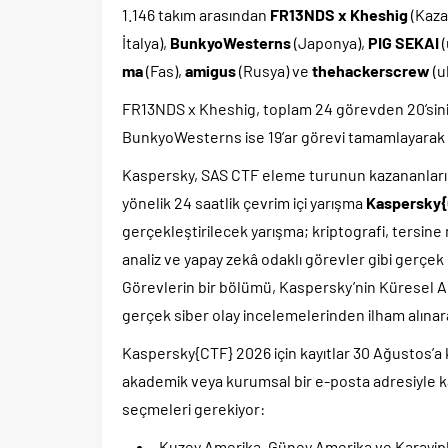
1.146 takım arasından
FR13NDS x Kheshig
(Kaza
İtalya),
BunkyoWesterns
(Japonya),
PIG SEKAI
(
ma
(Fas),
amigus
(Rusya) ve
thehackerscrew
(u
FR13NDS x Kheshig, toplam 24 görevden 20’sini 
BunkyoWesterns ise 19’ar görevi tamamlayarak sır
Kaspersky, SAS CTF eleme turunun kazananların
yönelik 24 saatlik çevrim içi yarışma
Kaspersky{
gerçekleştirilecek yarışma; kriptografi, tersine mü
analiz ve yapay zekâ odaklı görevler gibi gerçek
Görevlerin bir bölümü, Kaspersky’nin Küresel A
gerçek siber olay incelemelerinden ilham alınara
Kaspersky{CTF} 2026 için kayıtlar 30 Ağustos’a
akademik veya kurumsal bir e-posta adresiyle ka
seçmeleri gerekiyor:
Kuzey Amerika, Güney Amerika ve Karayip