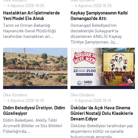
4 Ağustos 2026 18:25
4 Ağustos 2026 18:25
Hastalıktan Ari İşletmelerde
Kaykay Şampiyonasının Kalbi
Yeni Model Ele Alındı
Osmangazi’de Attı
Tarım ve Orman Bakanlığı
Osmangazi Belediyesi’nin
Hayvancılık Genel Müdürlüğü
destekleriyle Sukaypark’ta
tarafından hastalıktan ari...
düzenlenen ANALİG Kaykay
Türkiye Şampiyonası, üç...
Ülke Gündemi
Ülke Gündemi
4 Ağustos 2026 18:19
4 Ağustos 2026 18:19
Didim Belediyesi Üretiyor, Didim
Üsküdar’da Açık Hava Sinema
Güzelleşiyor
Günleri Nostalji Dolu Klasiklerle
Devam Ediyor
Didim Belediyesi, Akköy Tıbbi
Aromatik Bitkiler ve Süs Bitkileri
Üsküdar Belediyesi tarafından yaz
Fidanlığı’nda...
akşamlarını kültür ve sanatla
buluşturmak amacıyla...