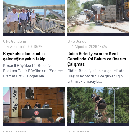
Ülke Gündemi
Ülke Gündemi
4 Ağustos 2026 18:25
4 Ağustos 2026 18:25
Büyükakın’dan İzmit’in
Didim Belediyesi’nden Kent
geleceğine yakın takip
Genelinde Yol Bakım ve Onarım
Çalışması
Kocaeli Büyükşehir Belediye
Başkanı Tahir Büyükakın, “Sadece
Didim Belediyesi, kent genelinde
Hizmet Ettik” sloganıyla...
ulaşım konforunu ve güvenliğini
artırmak amacıyla...
Ülke Gündemi
Ülke Gündemi