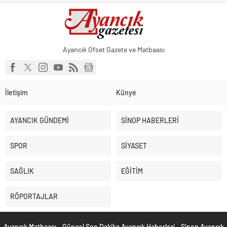
Ayancık Ofset Gazete ve Matbaası
İletişim
Künye
AYANCIK GÜNDEMİ
SİNOP HABERLERİ
SPOR
SİYASET
SAĞLIK
EĞİTİM
RÖPORTAJLAR
Ayancık Matbaası - Güncel Son Dakika Ayancık Haberleri - Sinop Ayancık