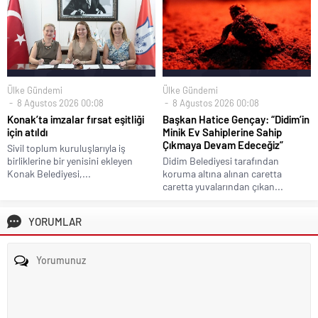
Ülke Gündemi
Ülke Gündemi
8 Ağustos 2026 00:08
8 Ağustos 2026 00:08
Konak’ta imzalar fırsat eşitliği
Başkan Hatice Gençay: “Didim’in
için atıldı
Minik Ev Sahiplerine Sahip
Çıkmaya Devam Edeceğiz”
Sivil toplum kuruluşlarıyla iş
birliklerine bir yenisini ekleyen
Didim Belediyesi tarafından
Konak Belediyesi,...
koruma altına alınan caretta
caretta yuvalarından çıkan...
YORUMLAR