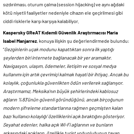
sızdırılması, oturum çalma (session hijacking) ve aynı ağdaki
kötü niyetli faaliyetler nedeniyle cihazın ele geçirilmesi gibi
ciddi risklerle karşı karşıya kalabiliyor.
Kaspersky GReAT Kıdemli Güvenlik Araştırmacısı Maria
Isabel Manjarrez
, konuya ilişkin şu değerlendirmede bulundu:
“
Gezginlerin uçak modunu kapattıktan sonra ilk yaptığı
şeylerden biri internete bağlanacak bir yer aramaktır.
Navigasyon, ulaşım, ödemeler, iletişim ve sosyal medya
kullanımı için artık çevrimiçi kalmak hayati bir ihtiyaç. Ancak bu
kolaylık, çoğunlukla güvenlikten ödün verilerek sağlanıyor.
Araştırmamız, Meksika’nın büyük şehirlerindeki kablosuz
ağların %83’ünün güvenli göründüğünü, ancak birçoğunun
modern şifreleme standartlarına rağmen geçmişten kalan
bazı ‘kullanıcı kolaylığı’ özelliklerini açık bıraktığını gösteriyor.
Seyahat edenler, halka açık Wi-Fi ağlarının ve bunların
arkasındaki açıkların, özellikle turist yoğunluğunun tavan