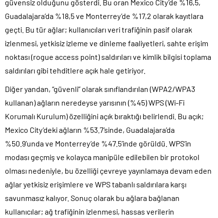
güvensiz olduğunu gösterdi. Bu oran Mexico City’de %16,5,
Guadalajara’da %18,5 ve Monterrey’de %17,2 olarak kayıtlara
geçti. Bu tür ağlar; kullanıcıları veri trafiğinin pasif olarak
izlenmesi, yetkisiz izleme ve dinleme faaliyetleri, sahte erişim
noktası (rogue access point) saldırıları ve kimlik bilgisi toplama
saldırıları gibi tehditlere açık hale getiriyor.
Diğer yandan, “güvenli” olarak sınıflandırılan (WPA2/WPA3
kullanan) ağların neredeyse yarısının (%45) WPS (Wi-Fi
Korumalı Kurulum) özelliğini açık bıraktığı belirlendi. Bu açık;
Mexico City’deki ağların %53.7’sinde, Guadalajara’da
%50.9’unda ve Monterrey’de %47.5’inde görüldü. WPS’in
modası geçmiş ve kolayca manipüle edilebilen bir protokol
olması nedeniyle, bu özelliği çevreye yayınlamaya devam eden
ağlar yetkisiz erişimlere ve WPS tabanlı saldırılara karşı
savunmasız kalıyor. Sonuç olarak bu ağlara bağlanan
kullanıcılar; ağ trafiğinin izlenmesi, hassas verilerin