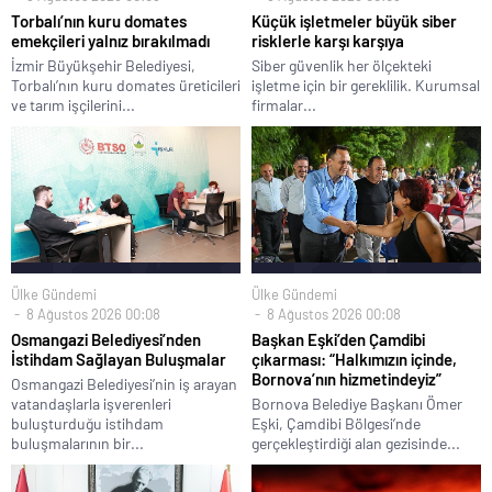
Torbalı’nın kuru domates
Küçük işletmeler büyük siber
emekçileri yalnız bırakılmadı
risklerle karşı karşıya
İzmir Büyükşehir Belediyesi,
Siber güvenlik her ölçekteki
Torbalı’nın kuru domates üreticileri
işletme için bir gereklilik. Kurumsal
ve tarım işçilerini...
firmalar...
Ülke Gündemi
Ülke Gündemi
8 Ağustos 2026 00:08
8 Ağustos 2026 00:08
Osmangazi Belediyesi’nden
Başkan Eşki’den Çamdibi
İstihdam Sağlayan Buluşmalar
çıkarması: “Halkımızın içinde,
Bornova’nın hizmetindeyiz”
Osmangazi Belediyesi’nin iş arayan
vatandaşlarla işverenleri
Bornova Belediye Başkanı Ömer
buluşturduğu istihdam
Eşki, Çamdibi Bölgesi’nde
buluşmalarının bir...
gerçekleştirdiği alan gezisinde...