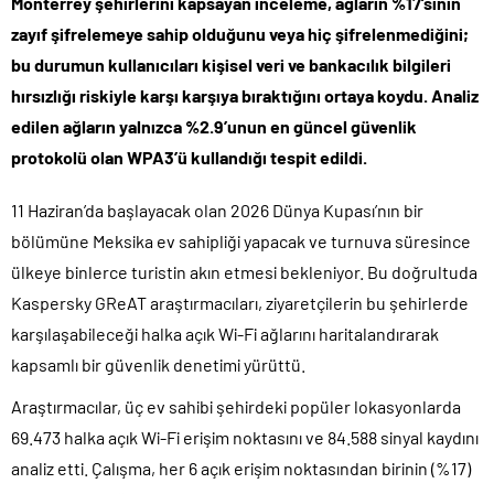
Monterrey şehirlerini kapsayan inceleme, ağların %17’sinin
zayıf şifrelemeye sahip olduğunu veya hiç şifrelenmediğini;
bu durumun kullanıcıları kişisel veri ve bankacılık bilgileri
hırsızlığı riskiyle karşı karşıya bıraktığını ortaya koydu. Analiz
edilen ağların yalnızca %2.9’unun en güncel güvenlik
protokolü olan WPA3’ü kullandığı tespit edildi.
11 Haziran’da başlayacak olan 2026 Dünya Kupası’nın bir
bölümüne Meksika ev sahipliği yapacak ve turnuva süresince
ülkeye binlerce turistin akın etmesi bekleniyor. Bu doğrultuda
Kaspersky GReAT araştırmacıları, ziyaretçilerin bu şehirlerde
karşılaşabileceği halka açık Wi-Fi ağlarını haritalandırarak
kapsamlı bir güvenlik denetimi yürüttü.
Araştırmacılar, üç ev sahibi şehirdeki popüler lokasyonlarda
69.473 halka açık Wi-Fi erişim noktasını ve 84.588 sinyal kaydını
analiz etti. Çalışma, her 6 açık erişim noktasından birinin (%17)