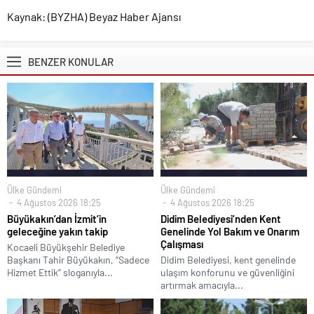
Kaynak: (BYZHA) Beyaz Haber Ajansı
BENZER KONULAR
Ülke Gündemi
Ülke Gündemi
4 Ağustos 2026 18:25
4 Ağustos 2026 18:25
Büyükakın’dan İzmit’in
Didim Belediyesi’nden Kent
geleceğine yakın takip
Genelinde Yol Bakım ve Onarım
Çalışması
Kocaeli Büyükşehir Belediye
Başkanı Tahir Büyükakın, “Sadece
Didim Belediyesi, kent genelinde
Hizmet Ettik” sloganıyla...
ulaşım konforunu ve güvenliğini
artırmak amacıyla...