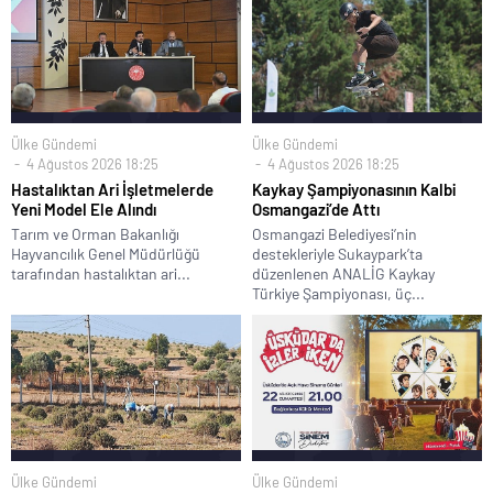
Ülke Gündemi
Ülke Gündemi
4 Ağustos 2026 18:25
4 Ağustos 2026 18:25
Hastalıktan Ari İşletmelerde
Kaykay Şampiyonasının Kalbi
Yeni Model Ele Alındı
Osmangazi’de Attı
Tarım ve Orman Bakanlığı
Osmangazi Belediyesi’nin
Hayvancılık Genel Müdürlüğü
destekleriyle Sukaypark’ta
tarafından hastalıktan ari...
düzenlenen ANALİG Kaykay
Türkiye Şampiyonası, üç...
Ülke Gündemi
Ülke Gündemi