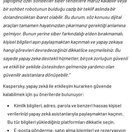
yaptığınız ‘özel’ sohbetler siber tehditlere maruz kalabilir veya
bir sohbet robotunun bulduğu cazip bir teklif aslında bir
dolandırıcılıktan ibaret olabilir. Bu durum, söz konusu dijital
araçları tamamen hayatınızdan çıkarmanız gerektiği anlamına
gelmiyor. Bunun yerine siber farkındalığı elden bırakmamalı,
kişisel bilgileri aşırı paylaşmaktan kaçınmalı ve yapay zekaya
hangi görevleri devredeceğinizi dikkatlice seçmelisiniz. Bu
sayede yapay zeka destekli hizmetler, birçok zorluğun güvenli
ve etkili bir şekilde üstesinden gelmenize yardımcı olan
güvenilir asistanlara dönüşebilir.”
Kaspersky, yapay zekâ ile etkileşim kurarken güvende
kalabilmek için şu önerilerde bulunuyor:
Kimlik bilgileri, adres, parola ve benzeri hassas kişisel
verilerinizi yapay zekâ asistanlarıyla paylaşmaktan kaçının.
Bu tür bilgileri yüklediğiniz platformları dikkatle seçin.
E-posta gönderme, satın alma işlemleri ve rezervasyon