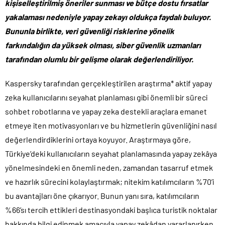
kişiselleştirilmiş öneriler sunması ve bütçe dostu fırsatlar
yakalaması nedeniyle yapay zekayı oldukça faydalı buluyor.
Bununla birlikte, veri güvenliği risklerine yönelik
farkındalığın da yüksek olması, siber güvenlik uzmanları
tarafından olumlu bir gelişme olarak değerlendiriliyor.
Kaspersky tarafından gerçekleştirilen araştırma* aktif yapay
zeka kullanıcılarını seyahat planlaması gibi önemli bir süreci
sohbet robotlarına ve yapay zeka destekli araçlara emanet
etmeye iten motivasyonları ve bu hizmetlerin güvenliğini nasıl
değerlendirdiklerini ortaya koyuyor. Araştırmaya göre,
Türkiye’deki kullanıcıların seyahat planlamasında yapay zekâya
yönelmesindeki en önemli neden, zamandan tasarruf etmek
ve hazırlık sürecini kolaylaştırmak; nitekim katılımcıların %70’i
bu avantajları öne çıkarıyor. Bunun yanı sıra, katılımcıların
%66’sı tercih ettikleri destinasyondaki başlıca turistik noktalar
hakkında bilgi edinmek amacıyla yapay zekâdan yararlanırken,