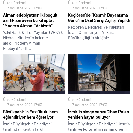
Ülke Gündemi
Ülke Gündemi
7 Ağustos 2026 17:03
7 Ağustos 2026 17:03
Alman edebiyatının iki buçuk
Keçiören’de “Keşmir Dayanışma
asırlık serüveni bu kitapta:
Günü”ne Özel Sergi Açılışı Yapıldı
“Modern Alman Edebiyatı”
Keçiören Belediyesi ve Pakistan
VakıfBank Kültür Yayınları (VBKY),
İslam Cumhuriyeti Ankara
Michael Minden’in kaleme
Büyükelçiliği iş birliğiyle...
aldığı “Modern Alman
Edebiyatı” adlı...
Ülke Gündemi
Ülke Gündemi
7 Ağustos 2026 17:03
7 Ağustos 2026 17:03
Büyükşehir’in Yaz Okulu hem
İzmir’in simge yapısı Cihan Palas
eğlendiriyor hem öğretiyor
yeniden hayat buluyor
İzmir Büyükşehir Belediyesi
İzmir Büyükşehir Belediyesi, kentin
tarafından kentin farklı
tarihi ve kültürel mirasının önemli