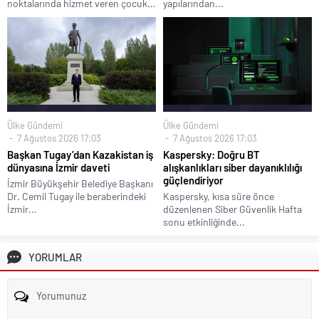
noktalarında hizmet veren çocuk...
yapılarından...
Ülke Gündemi
Ülke Gündemi
7 Ağustos 2026 17:03
7 Ağustos 2026 17:03
Başkan Tugay’dan Kazakistan iş
Kaspersky: Doğru BT
dünyasına İzmir daveti
alışkanlıkları siber dayanıklılığı
güçlendiriyor
İzmir Büyükşehir Belediye Başkanı
Dr. Cemil Tugay ile beraberindeki
Kaspersky, kısa süre önce
İzmir...
düzenlenen Siber Güvenlik Hafta
sonu etkinliğinde...
YORUMLAR