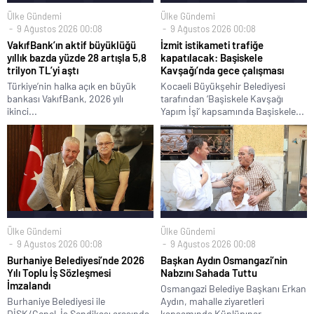
Ülke Gündemi
Ülke Gündemi
9 Ağustos 2026 00:08
9 Ağustos 2026 00:08
VakıfBank’ın aktif büyüklüğü
İzmit istikameti trafiğe
yıllık bazda yüzde 28 artışla 5,8
kapatılacak: Başiskele
trilyon TL’yi aştı
Kavşağı’nda gece çalışması
Türkiye’nin halka açık en büyük
Kocaeli Büyükşehir Belediyesi
bankası VakıfBank, 2026 yılı
tarafından ‘Başiskele Kavşağı
ikinci...
Yapım İşi’ kapsamında Başiskele...
Ülke Gündemi
Ülke Gündemi
9 Ağustos 2026 00:08
9 Ağustos 2026 00:08
Burhaniye Belediyesi’nde 2026
Başkan Aydın Osmangazi’nin
Yılı Toplu İş Sözleşmesi
Nabzını Sahada Tuttu
İmzalandı
Osmangazi Belediye Başkanı Erkan
Burhaniye Belediyesi ile
Aydın, mahalle ziyaretleri
DİSK/Genel-İş Sendikası arasında
kapsamında Küplüpınar