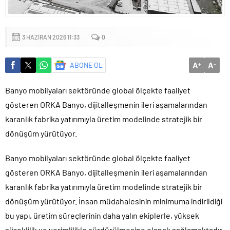
Sığacık’tan güçlü mesaj: “Deniz bizim, Sığacık hepimizin”
Maltepe’de çocuklar kitapların renkli dünyasında buluştu
3 HAZIRAN 2026 11:33
0
A
A
ABONE OL
+
-
Banyo mobilyaları sektöründe global ölçekte faaliyet
gösteren ORKA Banyo, dijitalleşmenin ileri aşamalarından
karanlık fabrika yatırımıyla üretim modelinde stratejik bir
dönüşüm yürütüyor.
Banyo mobilyaları sektöründe global ölçekte faaliyet
gösteren ORKA Banyo, dijitalleşmenin ileri aşamalarından
karanlık fabrika yatırımıyla üretim modelinde stratejik bir
dönüşüm yürütüyor. İnsan müdahalesinin minimuma indirildiği
bu yapı, üretim süreçlerinin daha yalın ekiplerle, yüksek
süreklilik ve verimlilikle sürdürülmesine olanak sağlamaktadır.