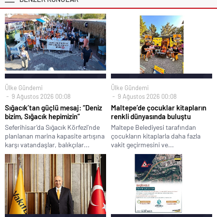
Ülke Gündemi
Ülke Gündemi
9 Ağustos 2026 00:08
9 Ağustos 2026 00:08
Sığacık’tan güçlü mesaj: “Deniz
Maltepe’de çocuklar kitapların
bizim, Sığacık hepimizin”
renkli dünyasında buluştu
Seferihisar’da Sığacık Körfezi’nde
Maltepe Belediyesi tarafından
planlanan marina kapasite artışına
çocukların kitaplarla daha fazla
karşı vatandaşlar, balıkçılar...
vakit geçirmesini ve...