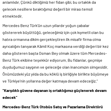
anlamlıdır. Çünkü diktiğimiz her fidan gibi, bu ortaklık da
gelecek nesillere bıraktığımız değerli bir mirası temsil
etmektedir.
Mercedes Benz Türk’ün uzun yıllardır yoğun çabalar
göstererek büyüttüğü, geleceğimiz için çok kıymetli olan bu
hatıra ormanına dikim gerçekleştiren ilk misafir firma olma
ayrıcalığını tanıyarak Kâmil Koç markasına verdiği değeri bir kez
daha gösteren başta Osman Bey olmak üzere tüm Mercedes-
Benz Türk ekibine teşekkür ediyorum. Bu fidanlar, geçmişe
duyduğumuz saygının ve geleceğe olan inancımızın simgesidir.
Önümüzdeki yüz yılda da bu köklü iş birliğiyle birlikte büyümeye
ve Türkiye’nin yollarına değer katmaya devam edeceğiz.”
“Karşılıklı güvene dayanan iş ortaklığımız güçlenerek devam
edecek”
Mercedes-Benz Türk Otobüs Satış ve Pazarlama Direktörü