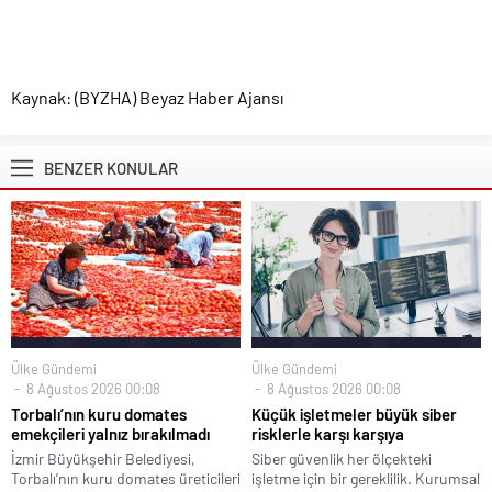
Kaynak: (BYZHA) Beyaz Haber Ajansı
BENZER KONULAR
Ülke Gündemi
Ülke Gündemi
8 Ağustos 2026 00:08
8 Ağustos 2026 00:08
Torbalı’nın kuru domates
Küçük işletmeler büyük siber
emekçileri yalnız bırakılmadı
risklerle karşı karşıya
İzmir Büyükşehir Belediyesi,
Siber güvenlik her ölçekteki
Torbalı’nın kuru domates üreticileri
işletme için bir gereklilik. Kurumsal