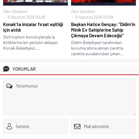
Ülke Gündemi
Ülke Gündemi
8 Ağustos 2026 00:08
8 Ağustos 2026 00:08
Konak’ta imzalar fırsat eşitliği
Başkan Hatice Gençay: “Didim’in
için atıldı
Minik Ev Sahiplerine Sahip
Çıkmaya Devam Edeceğiz”
Sivil toplum kuruluşlarıyla iş
birliklerine bir yenisini ekleyen
Didim Belediyesi tarafından
Konak Belediyesi,...
koruma altına alınan caretta
caretta yuvalarından çıkan...
YORUMLAR