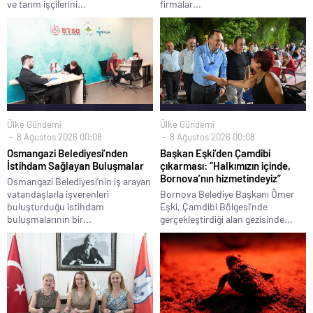
ve tarım işçilerini...
firmalar...
Ülke Gündemi
Ülke Gündemi
8 Ağustos 2026 00:08
8 Ağustos 2026 00:08
Osmangazi Belediyesi’nden
Başkan Eşki’den Çamdibi
İstihdam Sağlayan Buluşmalar
çıkarması: “Halkımızın içinde,
Bornova’nın hizmetindeyiz”
Osmangazi Belediyesi’nin iş arayan
vatandaşlarla işverenleri
Bornova Belediye Başkanı Ömer
buluşturduğu istihdam
Eşki, Çamdibi Bölgesi’nde
buluşmalarının bir...
gerçekleştirdiği alan gezisinde...