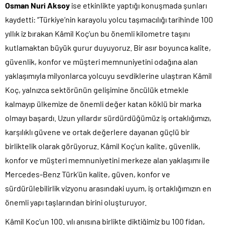
Osman Nuri Aksoy
ise etkinlikte yaptığı konuşmada şunları
kaydetti: “Türkiye’nin karayolu yolcu taşımacılığı tarihinde 100
yıllık iz bırakan Kâmil Koç’un bu önemli kilometre taşını
kutlamaktan büyük gurur duyuyoruz. Bir asır boyunca kalite,
güvenlik, konfor ve müşteri memnuniyetini odağına alan
yaklaşımıyla milyonlarca yolcuyu sevdiklerine ulaştıran Kâmil
Koç, yalnızca sektörünün gelişimine öncülük etmekle
kalmayıp ülkemize de önemli değer katan köklü bir marka
olmayı başardı. Uzun yıllardır sürdürdüğümüz iş ortaklığımızı,
karşılıklı güvene ve ortak değerlere dayanan güçlü bir
birliktelik olarak görüyoruz. Kâmil Koç’un kalite, güvenlik,
konfor ve müşteri memnuniyetini merkeze alan yaklaşımı ile
Mercedes-Benz Türk’ün kalite, güven, konfor ve
sürdürülebilirlik vizyonu arasındaki uyum, iş ortaklığımızın en
önemli yapı taşlarından birini oluşturuyor.
Kâmil Koç’un 100. yılı anısına birlikte diktiğimiz bu 100 fidan,