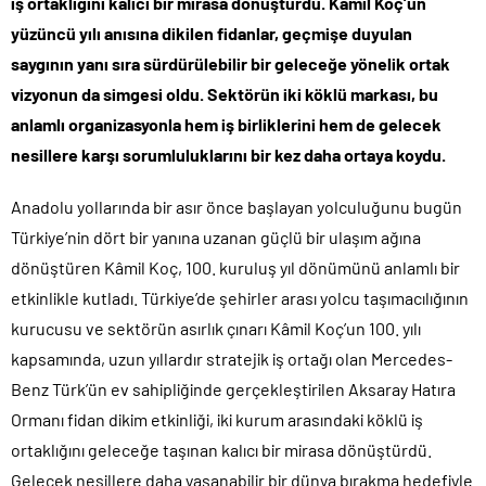
iş ortaklığını kalıcı bir mirasa dönüştürdü. Kâmil Koç’un
yüzüncü yılı anısına dikilen fidanlar, geçmişe duyulan
saygının yanı sıra sürdürülebilir bir geleceğe yönelik ortak
vizyonun da simgesi oldu. Sektörün iki köklü markası, bu
anlamlı organizasyonla hem iş birliklerini hem de gelecek
nesillere karşı sorumluluklarını bir kez daha ortaya koydu.
Anadolu yollarında bir asır önce başlayan yolculuğunu bugün
Türkiye’nin dört bir yanına uzanan güçlü bir ulaşım ağına
dönüştüren Kâmil Koç, 100. kuruluş yıl dönümünü anlamlı bir
etkinlikle kutladı. Türkiye’de şehirler arası yolcu taşımacılığının
kurucusu ve sektörün asırlık çınarı Kâmil Koç’un 100. yılı
kapsamında, uzun yıllardır stratejik iş ortağı olan Mercedes-
Benz Türk’ün ev sahipliğinde gerçekleştirilen Aksaray Hatıra
Ormanı fidan dikim etkinliği, iki kurum arasındaki köklü iş
ortaklığını geleceğe taşınan kalıcı bir mirasa dönüştürdü.
Gelecek nesillere daha yaşanabilir bir dünya bırakma hedefiyle