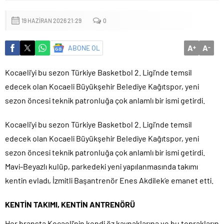
Başkan Altay: ‘Bosna Hersek Mahallemizdeki Fera Şubemizi
bu yıl itibariyle açmayı planlıyoruz’
19 HAZIRAN 2026 21:29
0
A
A
ABONE OL
+
-
Kocaeli’yi bu sezon Türkiye Basketbol 2. Ligi’nde temsil
edecek olan Kocaeli Büyükşehir Belediye Kağıtspor, yeni
sezon öncesi teknik patronluğa çok anlamlı bir ismi getirdi.
Kocaeli’yi bu sezon Türkiye Basketbol 2. Ligi’nde temsil
edecek olan Kocaeli Büyükşehir Belediye Kağıtspor, yeni
sezon öncesi teknik patronluğa çok anlamlı bir ismi getirdi.
Mavi-Beyazlı kulüp, parkedeki yeni yapılanmasında takımı
kentin evladı, İzmitli Başantrenör Enes Akdilek’e emanet etti.
KENTİN TAKIMI, KENTİN ANTRENÖRÜ
Her branşta Kocaeli’nin kendi öz kaynaklarına ve bu toprakların