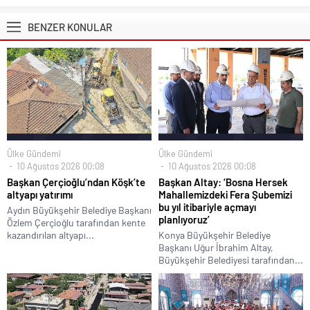
BENZER KONULAR
Ülke Gündemi
Ülke Gündemi
10 Ağustos 2026 00:08
10 Ağustos 2026 00:08
Başkan Çerçioğlu’ndan Köşk’te
Başkan Altay: ‘Bosna Hersek
altyapı yatırımı
Mahallemizdeki Fera Şubemizi
bu yıl itibariyle açmayı
Aydın Büyükşehir Belediye Başkanı
planlıyoruz’
Özlem Çerçioğlu tarafından kente
kazandırılan altyapı...
Konya Büyükşehir Belediye
Başkanı Uğur İbrahim Altay,
Büyükşehir Belediyesi tarafından...