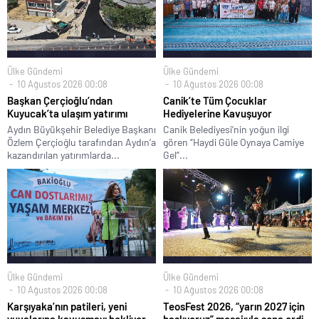
Ülke Gündemi
Ülke Gündemi
10 Ağustos 2026 00:08
10 Ağustos 2026 00:08
Başkan Çerçioğlu’ndan
Canik’te Tüm Çocuklar
Kuyucak’ta ulaşım yatırımı
Hediyelerine Kavuşuyor
Aydın Büyükşehir Belediye Başkanı
Canik Belediyesi’nin yoğun ilgi
Özlem Çerçioğlu tarafından Aydın’a
gören “Haydi Güle Oynaya Camiye
kazandırılan yatırımlarda...
Gel”...
Ülke Gündemi
Ülke Gündemi
10 Ağustos 2026 00:08
10 Ağustos 2026 00:08
Karşıyaka’nın patileri, yeni
TeosFest 2026, “yarın 2027 için