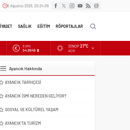
6 Ağustos 2026, 20:24:10
İYASET
SAĞLIK
EĞİTİM
RÖPORTAJLAR
SINOP
27°C
ALTIN
6.488,95
AÇIK
DOLAR
47,5939
Ayancık Hakkında
EURO
54,9646
AYANCIK TARIHÇESI
AYANCIK İSMI NEREDEN GELIYOR?
SOSYAL VE KÜLTÜREL YAŞAM
AYANCIK’TA TURIZM