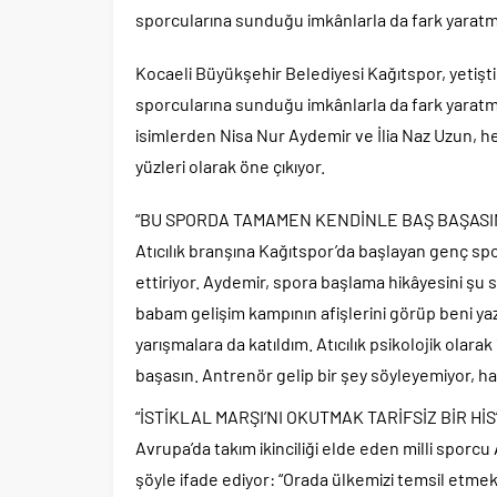
sporcularına sunduğu imkânlarla da fark yarat
Kocaeli Büyükşehir Belediyesi Kağıtspor, yetiştird
sporcularına sunduğu imkânlarla da fark yaratm
isimlerden Nisa Nur Aydemir ve İlia Naz Uzun, h
yüzleri olarak öne çıkıyor.
“BU SPORDA TAMAMEN KENDİNLE BAŞ BAŞASI
Atıcılık branşına Kağıtspor’da başlayan genç sp
ettiriyor. Aydemir, spora başlama hikâyesini şu 
babam gelişim kampının afişlerini görüp beni y
yarışmalara da katıldım. Atıcılık psikolojik olar
başasın. Antrenör gelip bir şey söyleyemiyor, h
“İSTİKLAL MARŞI’NI OKUTMAK TARİFSİZ BİR HİS
Avrupa’da takım ikinciliği elde eden milli sporcu 
şöyle ifade ediyor: “Orada ülkemizi temsil etmek 