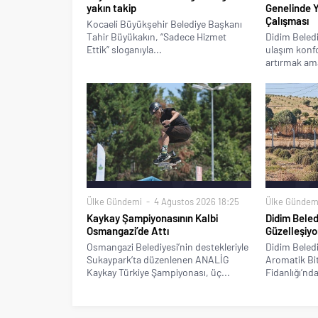
yakın takip
Genelinde 
Çalışması
Kocaeli Büyükşehir Belediye Başkanı
Tahir Büyükakın, “Sadece Hizmet
Didim Beledi
Ettik” sloganıyla...
ulaşım konfo
artırmak ama
Ülke Gündemi
4 Ağustos 2026 18:25
Ülke Gündem
Kaykay Şampiyonasının Kalbi
Didim Beled
Osmangazi’de Attı
Güzelleşiyo
Osmangazi Belediyesi’nin destekleriyle
Didim Beledi
Sukaypark’ta düzenlenen ANALİG
Aromatik Bitk
Kaykay Türkiye Şampiyonası, üç...
Fidanlığı’nda