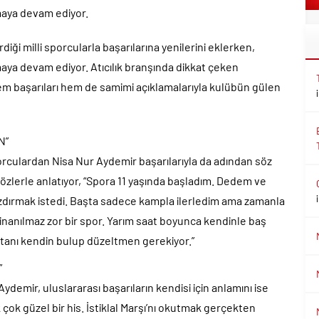
maya devam ediyor.
iği milli sporcularla başarılarına yenilerini eklerken,
aya devam ediyor. Atıcılık branşında dikkat çeken
em başarıları hem de samimi açıklamalarıyla kulübün gülen
N”
orculardan Nisa Nur Aydemir başarılarıyla da adından söz
sözlerle anlatıyor, “Spora 11 yaşında başladım. Dedem ve
azdırmak istedi. Başta sadece kampla ilerledim ama zamanla
ak inanılmaz zor bir spor. Yarım saat boyunca kendinle baş
atanı kendin bulup düzeltmen gerekiyor.”
”
Aydemir, uluslararası başarıların kendisi için anlamını ise
çok güzel bir his. İstiklal Marşı’nı okutmak gerçekten