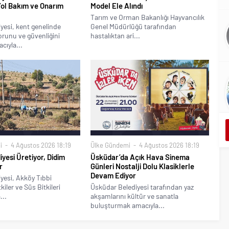
Yol Bakım ve Onarım
Model Ele Alındı
Tarım ve Orman Bakanlığı Hayvancılık
yesi, kent genelinde
Genel Müdürlüğü tarafından
runu ve güvenliğini
hastalıktan ari...
cıyla...
i
4 Ağustos 2026 18:19
Ülke Gündemi
4 Ağustos 2026 18:19
iyesi Üretiyor, Didim
Üsküdar’da Açık Hava Sinema
r
Günleri Nostalji Dolu Klasiklerle
Devam Ediyor
yesi, Akköy Tıbbi
iler ve Süs Bitkileri
Üsküdar Belediyesi tarafından yaz
...
akşamlarını kültür ve sanatla
buluşturmak amacıyla...