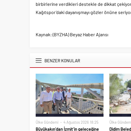
birbirlerine verdikleri destekle de dikkat çekiyor
Kağıtspor’daki dayanışmayı gözler önüne seriyo
Kaynak: (BYZHA) Beyaz Haber Ajansı
BENZER KONULAR
Ülke Gündemi
4 Ağustos 2026 18:25
Ülke Gündem
Büyükakın’dan İzmit’in geleceğine
Didim Beled