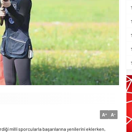
A
A
+
-
iği milli sporcularla başarılarına yenilerini eklerken,