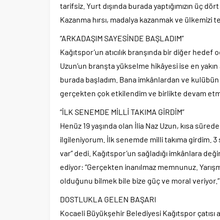
tarifsiz. Yurt dışında burada yaptığımızın üç dö
Kazanma hırsı, madalya kazanmak ve ülkemizi tem
“ARKADAŞIM SAYESİNDE BAŞLADIM”
Kağıtspor’un atıcılık branşında bir diğer hedef o
Uzun’un branşta yükselme hikâyesi ise en yakın 
burada başladım. Bana imkânlardan ve kulübün 
gerçekten çok etkilendim ve birlikte devam etm
“İLK SENEMDE MİLLİ TAKIMA GİRDİM”
Henüz 19 yaşında olan İlia Naz Uzun, kısa sürede bü
ilgileniyorum. İlk senemde milli takıma girdim.
var” dedi. Kağıtspor’un sağladığı imkânlara de
ediyor: “Gerçekten inanılmaz memnunuz. Yarışma
olduğunu bilmek bile bize güç ve moral veriyor.”
DOSTLUKLA GELEN BAŞARI
Kocaeli Büyükşehir Belediyesi Kağıtspor çatısı a