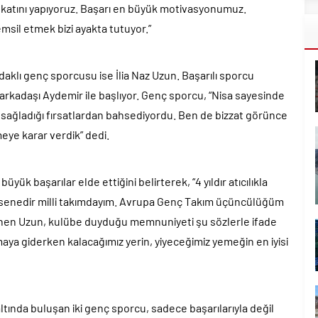
rt katını yapıyoruz. Başarı en büyük motivasyonumuz.
sil etmek bizi ayakta tutuyor.”
daklı genç sporcusu ise İlia Naz Uzun. Başarılı sporcu
arkadaşı Aydemir ile başlıyor. Genç sporcu, “Nisa sayesinde
sağladığı fırsatlardan bahsediyordu. Ben de bizzat görünce
eye karar verdik” dedi.
yük başarılar elde ettiğini belirterek, “4 yıldır atıcılıkla
 3 senedir milli takımdayım. Avrupa Genç Takım üçüncülüğüm
ğinen Uzun, kulübe duyduğu memnuniyeti şu sözlerle ifade
ya giderken kalacağımız yerin, yiyeceğimiz yemeğin en iyisi
ltında buluşan iki genç sporcu, sadece başarılarıyla değil