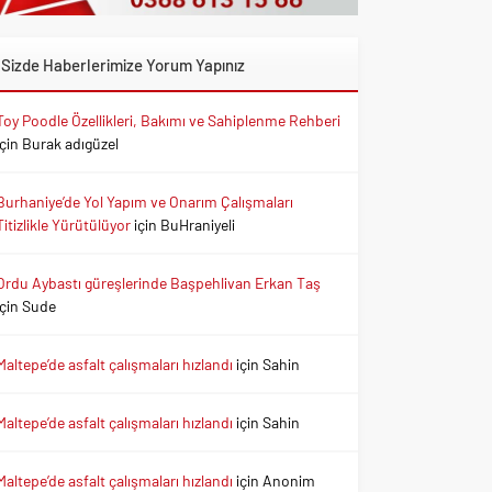
Sizde Haberlerimize Yorum Yapınız
Toy Poodle Özellikleri, Bakımı ve Sahiplenme Rehberi
için
Burak adıgüzel
Burhaniye’de Yol Yapım ve Onarım Çalışmaları
Titizlikle Yürütülüyor
için
BuHraniyeli
Ordu Aybastı güreşlerinde Başpehlivan Erkan Taş
için
Sude
Maltepe’de asfalt çalışmaları hızlandı
için
Sahin
Maltepe’de asfalt çalışmaları hızlandı
için
Sahin
Maltepe’de asfalt çalışmaları hızlandı
için
Anonim