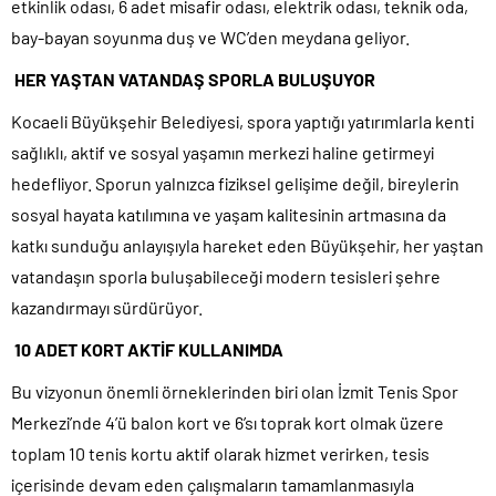
etkinlik odası, 6 adet misafir odası, elektrik odası, teknik oda,
bay-bayan soyunma duş ve WC’den meydana geliyor.
HER YAŞTAN VATANDAŞ SPORLA BULUŞUYOR
Kocaeli Büyükşehir Belediyesi, spora yaptığı yatırımlarla kenti
sağlıklı, aktif ve sosyal yaşamın merkezi haline getirmeyi
hedefliyor. Sporun yalnızca fiziksel gelişime değil, bireylerin
sosyal hayata katılımına ve yaşam kalitesinin artmasına da
katkı sunduğu anlayışıyla hareket eden Büyükşehir, her yaştan
vatandaşın sporla buluşabileceği modern tesisleri şehre
kazandırmayı sürdürüyor.
10 ADET KORT AKTİF KULLANIMDA
Bu vizyonun önemli örneklerinden biri olan İzmit Tenis Spor
Merkezi’nde 4’ü balon kort ve 6’sı toprak kort olmak üzere
toplam 10 tenis kortu aktif olarak hizmet verirken, tesis
içerisinde devam eden çalışmaların tamamlanmasıyla