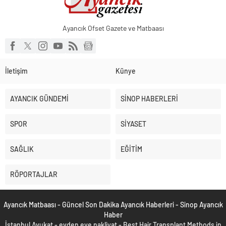
Ayancık Ofset Gazete ve Matbaası
İletişim
Künye
AYANCIK GÜNDEMİ
SİNOP HABERLERİ
SPOR
SİYASET
SAĞLIK
EĞİTİM
RÖPORTAJLAR
Ayancık Matbaası - Güncel Son Dakika Ayancık Haberleri - Sinop Ayancık
Haber
İstanbul Avukat
-
evden eve nakliyat
-
Best Hair Transplant Methods in