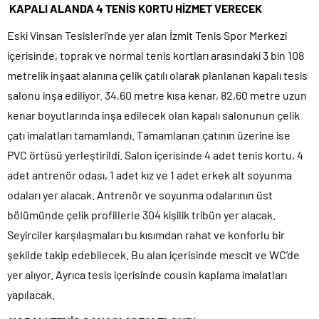
KAPALI ALANDA 4 TENİS KORTU HİZMET VERECEK
Eski Vinsan Tesisleri’nde yer alan İzmit Tenis Spor Merkezi
içerisinde, toprak ve normal tenis kortları arasındaki 3 bin 108
metrelik inşaat alanına çelik çatılı olarak planlanan kapalı tesis
salonu inşa ediliyor. 34,60 metre kısa kenar, 82,60 metre uzun
kenar boyutlarında inşa edilecek olan kapalı salonunun çelik
çatı imalatları tamamlandı. Tamamlanan çatının üzerine ise
PVC örtüsü yerleştirildi. Salon içerisinde 4 adet tenis kortu, 4
adet antrenör odası, 1 adet kız ve 1 adet erkek alt soyunma
odaları yer alacak. Antrenör ve soyunma odalarının üst
bölümünde çelik profillerle 304 kişilik tribün yer alacak.
Seyirciler karşılaşmaları bu kısımdan rahat ve konforlu bir
şekilde takip edebilecek. Bu alan içerisinde mescit ve WC’de
yer alıyor. Ayrıca tesis içerisinde cousin kaplama imalatları
yapılacak.