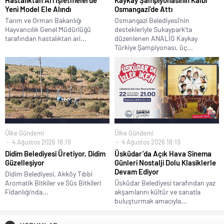
Yeni Model Ele Alındı
Osmangazi’de Attı
Tarım ve Orman Bakanlığı
Osmangazi Belediyesi’nin
Hayvancılık Genel Müdürlüğü
destekleriyle Sukaypark’ta
tarafından hastalıktan ari...
düzenlenen ANALİG Kaykay
Türkiye Şampiyonası, üç...
Ülke Gündemi
Ülke Gündemi
4 Ağustos 2026 18:19
4 Ağustos 2026 18:19
Didim Belediyesi Üretiyor, Didim
Üsküdar’da Açık Hava Sinema
Güzelleşiyor
Günleri Nostalji Dolu Klasiklerle
Devam Ediyor
Didim Belediyesi, Akköy Tıbbi
Aromatik Bitkiler ve Süs Bitkileri
Üsküdar Belediyesi tarafından yaz
Fidanlığı’nda...
akşamlarını kültür ve sanatla
buluşturmak amacıyla...