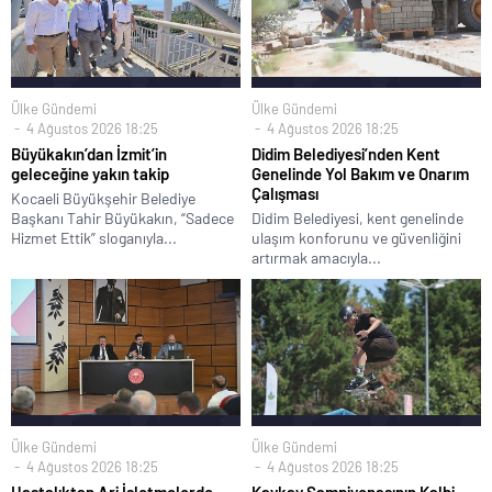
Ülke Gündemi
Ülke Gündemi
4 Ağustos 2026 18:25
4 Ağustos 2026 18:25
Büyükakın’dan İzmit’in
Didim Belediyesi’nden Kent
geleceğine yakın takip
Genelinde Yol Bakım ve Onarım
Çalışması
Kocaeli Büyükşehir Belediye
Başkanı Tahir Büyükakın, “Sadece
Didim Belediyesi, kent genelinde
Hizmet Ettik” sloganıyla...
ulaşım konforunu ve güvenliğini
artırmak amacıyla...
Ülke Gündemi
Ülke Gündemi
4 Ağustos 2026 18:25
4 Ağustos 2026 18:25
Hastalıktan Ari İşletmelerde
Kaykay Şampiyonasının Kalbi