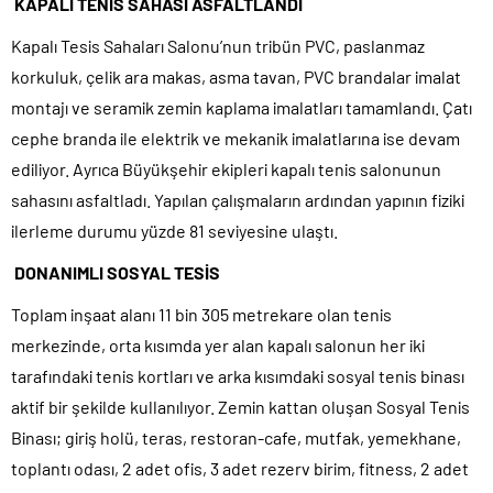
KAPALI TENİS SAHASI ASFALTLANDI
Kapalı Tesis Sahaları Salonu’nun tribün PVC, paslanmaz
korkuluk, çelik ara makas, asma tavan, PVC brandalar imalat
montajı ve seramik zemin kaplama imalatları tamamlandı. Çatı
cephe branda ile elektrik ve mekanik imalatlarına ise devam
ediliyor. Ayrıca Büyükşehir ekipleri kapalı tenis salonunun
sahasını asfaltladı. Yapılan çalışmaların ardından yapının fiziki
ilerleme durumu yüzde 81 seviyesine ulaştı.
DONANIMLI SOSYAL TESİS
Toplam inşaat alanı 11 bin 305 metrekare olan tenis
merkezinde, orta kısımda yer alan kapalı salonun her iki
tarafındaki tenis kortları ve arka kısımdaki sosyal tenis binası
aktif bir şekilde kullanılıyor. Zemin kattan oluşan Sosyal Tenis
Binası; giriş holü, teras, restoran-cafe, mutfak, yemekhane,
toplantı odası, 2 adet ofis, 3 adet rezerv birim, fitness, 2 adet