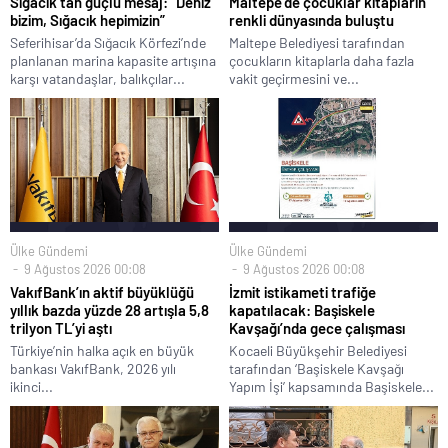
Sığacık’tan güçlü mesaj: “Deniz
Maltepe’de çocuklar kitapların
bizim, Sığacık hepimizin”
renkli dünyasında buluştu
Seferihisar’da Sığacık Körfezi’nde
Maltepe Belediyesi tarafından
planlanan marina kapasite artışına
çocukların kitaplarla daha fazla
karşı vatandaşlar, balıkçılar...
vakit geçirmesini ve...
Ülke Gündemi
Ülke Gündemi
9 Ağustos 2026 00:08
9 Ağustos 2026 00:08
VakıfBank’ın aktif büyüklüğü
İzmit istikameti trafiğe
yıllık bazda yüzde 28 artışla 5,8
kapatılacak: Başiskele
trilyon TL’yi aştı
Kavşağı’nda gece çalışması
Türkiye’nin halka açık en büyük
Kocaeli Büyükşehir Belediyesi
bankası VakıfBank, 2026 yılı
tarafından ‘Başiskele Kavşağı
ikinci...
Yapım İşi’ kapsamında Başiskele...