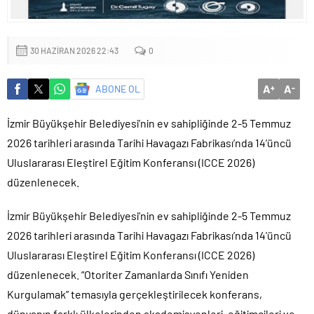
Sığacık’tan güçlü mesaj: “Deniz bizim, Sığacık hepimizin”
Maltepe’de çocuklar kitapların renkli dünyasında buluştu
30 HAZIRAN 2026 22:43
0
A
A
ABONE OL
+
-
İzmir Büyükşehir Belediyesi’nin ev sahipliğinde 2-5 Temmuz
2026 tarihleri arasında Tarihi Havagazı Fabrikası’nda 14’üncü
Uluslararası Eleştirel Eğitim Konferansı (ICCE 2026)
düzenlenecek.
İzmir Büyükşehir Belediyesi’nin ev sahipliğinde 2-5 Temmuz
2026 tarihleri arasında Tarihi Havagazı Fabrikası’nda 14’üncü
Uluslararası Eleştirel Eğitim Konferansı (ICCE 2026)
düzenlenecek. “Otoriter Zamanlarda Sınıfı Yeniden
Kurgulamak” temasıyla gerçekleştirilecek konferans,
dünyanın farklı ülkelerinden akademisyenleri, eğitimcileri ve