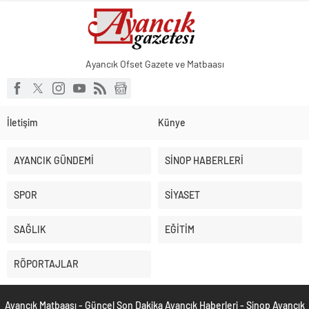
Ayancık Ofset Gazete ve Matbaası
İletişim
Künye
AYANCIK GÜNDEMİ
SİNOP HABERLERİ
SPOR
SİYASET
SAĞLIK
EĞİTİM
RÖPORTAJLAR
Ayancık Matbaası - Güncel Son Dakika Ayancık Haberleri - Sinop Ayancık