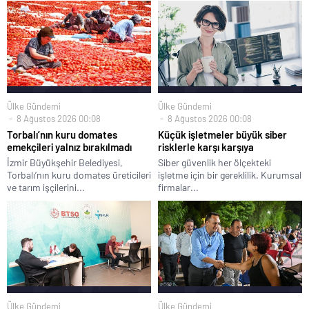
Ülke Gündemi
Ülke Gündemi
8 Ağustos 2026 00:08
8 Ağustos 2026 00:08
Torbalı’nın kuru domates
Küçük işletmeler büyük siber
emekçileri yalnız bırakılmadı
risklerle karşı karşıya
İzmir Büyükşehir Belediyesi,
Siber güvenlik her ölçekteki
Torbalı’nın kuru domates üreticileri
işletme için bir gereklilik. Kurumsal
ve tarım işçilerini...
firmalar...
Ülke Gündemi
Ülke Gündemi