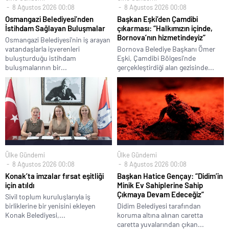
8 Ağustos 2026 00:08
8 Ağustos 2026 00:08
Osmangazi Belediyesi’nden
Başkan Eşki’den Çamdibi
İstihdam Sağlayan Buluşmalar
çıkarması: “Halkımızın içinde,
Bornova’nın hizmetindeyiz”
Osmangazi Belediyesi’nin iş arayan
vatandaşlarla işverenleri
Bornova Belediye Başkanı Ömer
buluşturduğu istihdam
Eşki, Çamdibi Bölgesi’nde
buluşmalarının bir...
gerçekleştirdiği alan gezisinde...
Ülke Gündemi
Ülke Gündemi
8 Ağustos 2026 00:08
8 Ağustos 2026 00:08
Konak’ta imzalar fırsat eşitliği
Başkan Hatice Gençay: “Didim’in
için atıldı
Minik Ev Sahiplerine Sahip
Çıkmaya Devam Edeceğiz”
Sivil toplum kuruluşlarıyla iş
birliklerine bir yenisini ekleyen
Didim Belediyesi tarafından
Konak Belediyesi,...
koruma altına alınan caretta
caretta yuvalarından çıkan...