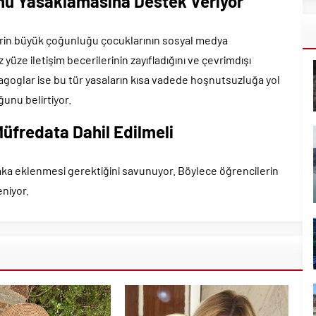
onu Yasaklamasına Destek Veriyor
lerin büyük çoğunluğu çocuklarının sosyal medya
 yüze iletişim becerilerinin zayıfladığını ve çevrimdışı
goglar ise bu tür yasaların kısa vadede hoşnutsuzluğa yol
unu belirtiyor.
 Müfredata Dahil Edilmeli
laka eklenmesi gerektiğini savunuyor. Böylece öğrencilerin
eniyor.