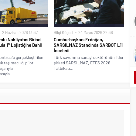
2 Haziran 2026 13:37
Bilgi Köşesi
24 Mayıs 2026 22:36
lu Nakliyatını Birinci
Cumhurbaşkanı Erdoğan,
la 1® Lojistiğine Dahil
SARSILMAZ Standında SARBOT L1’i
İnceledi
ntreal'e gerçekleştirilen
Türk savunma sanayi sektörünün lider
k taşımacılığı pilot
şirketi SARSILMAZ, EFES 2026
aşarıyla
Tatbikatı...
ıyla...