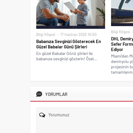
Bilgi Köşesi
Bilgi Köşesi
17 Haziran 2026 16:50
DHL Demiryo
Babanıza Sevginizi Gösterecek En
Sefer Formu
Güzel Babalar Günü Şiirleri
Ediyor
En güzel Babalar Günü şiirleri ile
Miami'den Mo
babanıza sevginizi gösterin! Özel...
demiryolu yü
projesinin b
tamamlanmas
YORUMLAR