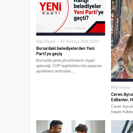
Bilgi Köşesi
30 Temmuz 2026 23:53
Bursa’daki belediyelerden Yeni
Parti’ye geçiş
Bursa’da yerel yönetimlerin siyasi
geleceği, CHP teşkilatlarında yaşanan
ayrılıkların ardından...
Bilgi Köşesi
Ceren Ayru
Edilenler, H
Ceren Ayruk'u
hayatı hakkın