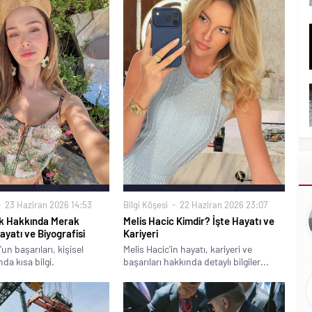
23 Haziran 2026 14:53
Bilgi Köşesi
22 Haziran 2026 23:07
k Hakkında Merak
Melis Hacic Kimdir? İşte Hayatı ve
ayatı ve Biyografisi
Kariyeri
n başarıları, kişisel
Melis Hacic'in hayatı, kariyeri ve
da kısa bilgi.
başarıları hakkında detaylı bilgiler...