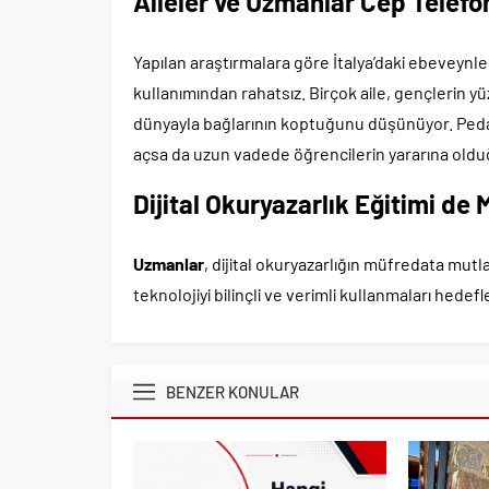
Aileler ve Uzmanlar Cep Telef
Yapılan araştırmalara göre İtalya’daki ebeveyn
kullanımından rahatsız. Birçok aile, gençlerin yüz
dünyayla bağlarının koptuğunu düşünüyor. Peda
açsa da uzun vadede öğrencilerin yararına olduğ
Dijital Okuryazarlık Eğitimi de
Uzmanlar
, dijital okuryazarlığın müfredata mut
teknolojiyi bilinçli ve verimli kullanmaları hedefl
BENZER KONULAR