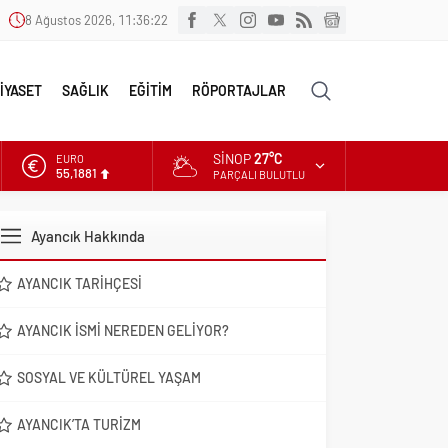
8 Ağustos 2026, 11:36:23
İYASET
SAĞLIK
EĞİTİM
RÖPORTAJLAR
SINOP
27°C
ALTIN
6.660,55
PARÇALI BULUTLU
DOLAR
47,7111
Ayancık Hakkında
EURO
55,1881
AYANCIK TARIHÇESI
AYANCIK İSMI NEREDEN GELIYOR?
SOSYAL VE KÜLTÜREL YAŞAM
AYANCIK’TA TURIZM