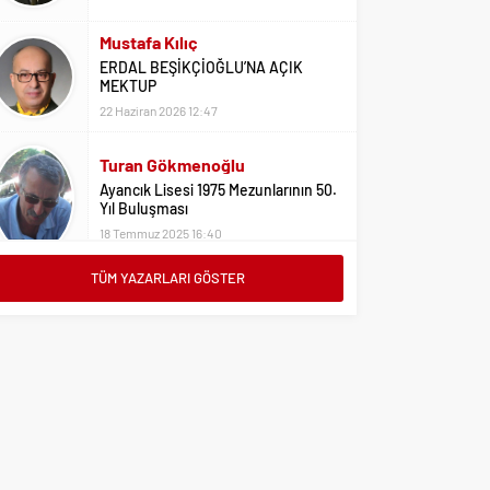
Mustafa Kılıç
ERDAL BEŞİKÇİOĞLU’NA AÇIK
MEKTUP
22 Haziran 2026 12:47
Turan Gökmenoğlu
Ayancık Lisesi 1975 Mezunlarının 50.
Yıl Buluşması
18 Temmuz 2025 16:40
Adil Yıldız
Bu Sene Fenerbahçe Ülke Puanlarını
TÜM YAZARLARI GÖSTER
Sırtladı
1 Eylül 2023 15:10
Ali Oral
Üniversite Tercihleri İçin Öneriler
2 Ağustos 2023 16:03