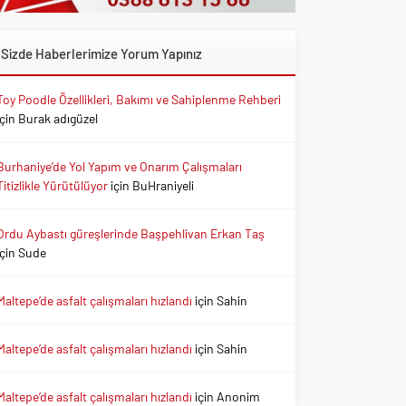
Sizde Haberlerimize Yorum Yapınız
Toy Poodle Özellikleri, Bakımı ve Sahiplenme Rehberi
için
Burak adıgüzel
Burhaniye’de Yol Yapım ve Onarım Çalışmaları
Titizlikle Yürütülüyor
için
BuHraniyeli
Ordu Aybastı güreşlerinde Başpehlivan Erkan Taş
için
Sude
Maltepe’de asfalt çalışmaları hızlandı
için
Sahin
Maltepe’de asfalt çalışmaları hızlandı
için
Sahin
Maltepe’de asfalt çalışmaları hızlandı
için
Anonim