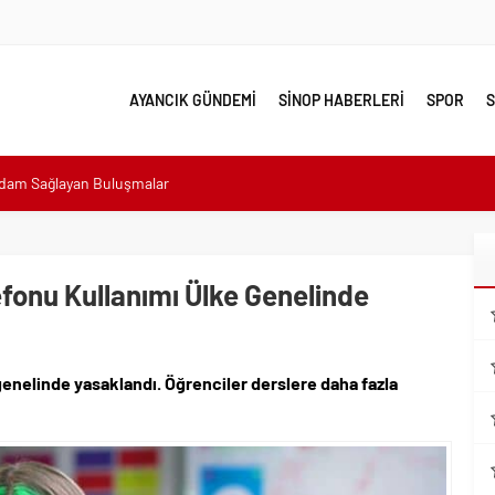
AYANCIK GÜNDEMİ
SİNOP HABERLERİ
SPOR
S
hdam Sağlayan Buluşmalar
sı: “Halkımızın içinde, Bornova’nın hizmetindeyiz”
n atıldı
 Minik Ev Sahiplerine Sahip Çıkmaya Devam Edeceğiz”
efonu Kullanımı Ülke Genelinde
n Her Noktasında Gece Gündüz Sahadayız”
emalı Ödüllü Resim, Şiir ve Kompozisyon Yarışması
 genelinde yasaklandı. Öğrenciler derslere daha fazla
ımızın Üretim Gücünü Destekliyoruz”
eri yalnız bırakılmadı
lerle karşı karşıya