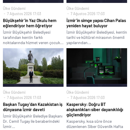
Ülke Gündemi
Ülke Gündemi
7 Ağustos 2026 17:03
7 Ağustos 2026 17:03
Büyükşehir’in Yaz Okulu hem
İzmir’in simge yapısı Cihan Palas
eğlendiriyor hem öğretiyor
yeniden hayat buluyor
İzmir Büyükşehir Belediyesi
İzmir Büyükşehir Belediyesi, kentin
tarafından kentin farklı
tarihi ve kültürel mirasının önemli
noktalarında hizmet veren çocuk...
yapılarından...
Ülke Gündemi
Ülke Gündemi
7 Ağustos 2026 17:03
7 Ağustos 2026 17:03
Başkan Tugay’dan Kazakistan iş
Kaspersky: Doğru BT
dünyasına İzmir daveti
alışkanlıkları siber dayanıklılığı
güçlendiriyor
İzmir Büyükşehir Belediye Başkanı
Dr. Cemil Tugay ile beraberindeki
Kaspersky, kısa süre önce
İzmir...
düzenlenen Siber Güvenlik Hafta