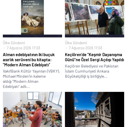
Ülke Gündemi
Ülke Gündemi
7 Ağustos 2026 17:03
7 Ağustos 2026 17:03
Alman edebiyatının iki buçuk
Keçiören’de “Keşmir Dayanışma
asırlık serüveni bu kitapta:
Günü”ne Özel Sergi Açılışı Yapıldı
“Modern Alman Edebiyatı”
Keçiören Belediyesi ve Pakistan
VakıfBank Kültür Yayınları (VBKY),
İslam Cumhuriyeti Ankara
Michael Minden’in kaleme
Büyükelçiliği iş birliğiyle...
aldığı “Modern Alman
Edebiyatı” adlı...