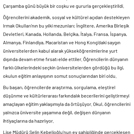
Çarşamba günü büyük bir coşku ve gururla gerçekleştirildi.
Öğrencilerini akademik, sosyal ve kültürel açıdan destekleyen
Irmak Okulları’nın bu yılki mezunları; İngiltere, Amerika Birleşik
Devletleri, Kanada, Hollanda, Belçika, İtalya, Fransa, İspanya,
Almanya, Finlandiya, Macaristan ve Hong Kong’daki saygın
üniversitelerden kabul alarak yükseköğrenimlerine yurt
dışında devam etme fırsatı elde ettiler. Öğrencilerin dünyanın
farklı ülkelerindeki seçkin üniversitelerden gördüğü bu ilgi,
okulun eğitim anlayışının somut sonuçlarından biri oldu.
Bu başarı, öğrencilerde araştırma, sorgulama, eleştirel
düşünme ve kültürlerarası farkındalık becerilerini geliştirmeyi
amaçlayan eğitim yaklaşımıyla da örtüşüyor. Okul, öğrencilerini
yalnızca üniversite yaşamına değil, değişen dünyanın
ihtiyaçlarına da hazırlıyor.
Lise Müdürü Selin Kebelioğlu’nun ev sahipliğinde gerçekleşen