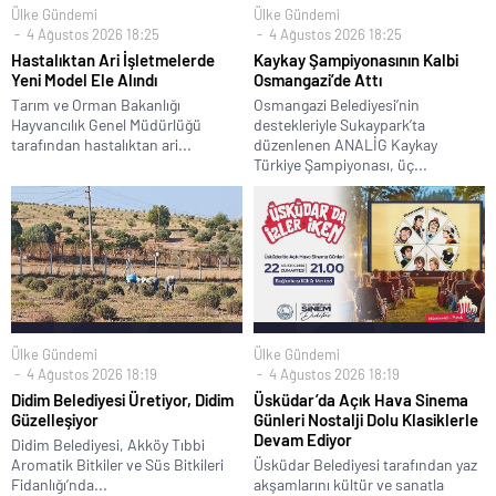
Ülke Gündemi
Ülke Gündemi
4 Ağustos 2026 18:25
4 Ağustos 2026 18:25
Hastalıktan Ari İşletmelerde
Kaykay Şampiyonasının Kalbi
Yeni Model Ele Alındı
Osmangazi’de Attı
Tarım ve Orman Bakanlığı
Osmangazi Belediyesi’nin
Hayvancılık Genel Müdürlüğü
destekleriyle Sukaypark’ta
tarafından hastalıktan ari...
düzenlenen ANALİG Kaykay
Türkiye Şampiyonası, üç...
Ülke Gündemi
Ülke Gündemi
4 Ağustos 2026 18:19
4 Ağustos 2026 18:19
Didim Belediyesi Üretiyor, Didim
Üsküdar’da Açık Hava Sinema
Güzelleşiyor
Günleri Nostalji Dolu Klasiklerle
Devam Ediyor
Didim Belediyesi, Akköy Tıbbi
Aromatik Bitkiler ve Süs Bitkileri
Üsküdar Belediyesi tarafından yaz
Fidanlığı’nda...
akşamlarını kültür ve sanatla