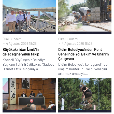
Ülke Gündemi
Ülke Gündemi
4 Ağustos 2026 18:25
4 Ağustos 2026 18:25
Büyükakın’dan İzmit’in
Didim Belediyesi’nden Kent
geleceğine yakın takip
Genelinde Yol Bakım ve Onarım
Çalışması
Kocaeli Büyükşehir Belediye
Başkanı Tahir Büyükakın, “Sadece
Didim Belediyesi, kent genelinde
Hizmet Ettik” sloganıyla...
ulaşım konforunu ve güvenliğini
artırmak amacıyla...