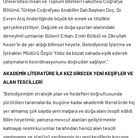
Üniversitesi İnsan ve Toplum Bilimleri Fakültesi Coğrafya
Bölümü Türkiye Coğrafyası Anabilim Dalı Başkanı Doç. Dr.
Evren Atış önderliğinde büyük bir emek ve titizlikle
gerçekleştiriliyor. Dağcılık ve doğa sporları alanındaki
deneyimli uzmanlar Bülent Erkan, Emin Bülbül ve Zikrullah
Keser’in de yer aldığı bilimsel heyete, Belediyemiz İşletme ve
İştirakler Müdürü Özgür Yıldız da bizzat sahada eşlik ederek
çalışmaların koordinasyonunu doğrudan sağlıyor.”
AKADEMİK LİTERATÜRE İLK KEZ GİRECEK YENİ KEŞİFLER VE
ALAN TESCİLLERİ
“Belediyemizin stratejik plan ve hedefleri doğrultusunda
yürütülen taramalarda, bugüne kadar akademik literatürde hiç
yer almamış çok sayıda yeni mağara ve doğa alanı tespit edildi.
Bilim heyetimiz, yalnızca mevcut alanları geliştirmekle
kalmayıp resmi kurumlar tarafından henüz alan tescili
yapılmamış ve statüsü verilmemiş bu yeni keşiflerin koruma