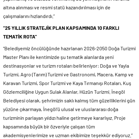
altına alınması ve resmi statü kazandırılması için de
çalışmalarını hızlandırdı.”
“25 YILLIK STRATEJİK PLAN KAPSAMINDA 10 FARKLI
TEMATİK ROTA”
“Belediyemiz öncülüğünde hazırlanan 2026-2050 Doğa Turizmi
Master Planı ile kentimizde şu tematik alanlarda yeni
destinasyonlar ve turizm rotaları belirleniyor: Doğa ve Yayla
Turizmi, Agro (Tarım) Turizmi ve Gastronomi, Macera, Kamp ve
Karavan Turizmi, Spor Turizmi ve Kaya Tırmanışı Rotaları, Kuş
Gözlemciliğine Uygun Sulak Alanlar, Hüzün Turizmi. İnegöl
Belediyesi olarak, şehrimizin saklı kalmış tüm güzelliklerini gün
yüzüne çıkarmaya, İnegöl’ü ulusal ve uluslararası doğa
turizminin parlayan yıldızı haline getirmeye kararlıyız. Proje
kapsamında büyük bir özveriyle çalışan tüm
akademisyenlerimize ve uzman ekibimize teşekkür ediyoruz.”