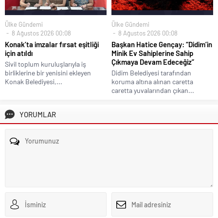
Ülke Gündemi
Ülke Gündemi
8 Ağustos 2026 00:08
8 Ağustos 2026 00:08
Konak’ta imzalar fırsat eşitliği
Başkan Hatice Gençay: “Didim’in
için atıldı
Minik Ev Sahiplerine Sahip
Çıkmaya Devam Edeceğiz”
Sivil toplum kuruluşlarıyla iş
birliklerine bir yenisini ekleyen
Didim Belediyesi tarafından
Konak Belediyesi,...
koruma altına alınan caretta
caretta yuvalarından çıkan...
YORUMLAR