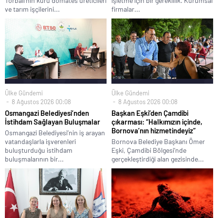
Torbalı’nın kuru domates üreticileri
işletme için bir gereklilik. Kurumsal
ve tarım işçilerini...
firmalar...
Ülke Gündemi
Ülke Gündemi
8 Ağustos 2026 00:08
8 Ağustos 2026 00:08
Osmangazi Belediyesi’nden
Başkan Eşki’den Çamdibi
İstihdam Sağlayan Buluşmalar
çıkarması: “Halkımızın içinde,
Bornova’nın hizmetindeyiz”
Osmangazi Belediyesi’nin iş arayan
vatandaşlarla işverenleri
Bornova Belediye Başkanı Ömer
buluşturduğu istihdam
Eşki, Çamdibi Bölgesi’nde
buluşmalarının bir...
gerçekleştirdiği alan gezisinde...