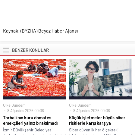
Kaynak: (BYZHA) Beyaz Haber Ajansı
BENZER KONULAR
Ülke Gündemi
Ülke Gündemi
8 Ağustos 2026 00:08
8 Ağustos 2026 00:08
Torbalı’nın kuru domates
Küçük işletmeler büyük siber
emekçileri yalnız bırakılmadı
risklerle karşı karşıya
İzmir Büyükşehir Belediyesi,
Siber güvenlik her ölçekteki