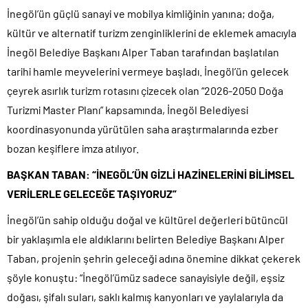
İnegöl’ün güçlü sanayi ve mobilya kimliğinin yanına; doğa,
kültür ve alternatif turizm zenginliklerini de eklemek amacıyla
İnegöl Belediye Başkanı Alper Taban tarafından başlatılan
tarihi hamle meyvelerini vermeye başladı. İnegöl’ün gelecek
çeyrek asırlık turizm rotasını çizecek olan “2026-2050 Doğa
Turizmi Master Planı” kapsamında, İnegöl Belediyesi
koordinasyonunda yürütülen saha araştırmalarında ezber
bozan keşiflere imza atılıyor.
BAŞKAN TABAN: “İNEGÖL’ÜN GİZLİ HAZİNELERİNİ BİLİMSEL
VERİLERLE GELECEĞE TAŞIYORUZ”
İnegöl’ün sahip olduğu doğal ve kültürel değerleri bütüncül
bir yaklaşımla ele aldıklarını belirten Belediye Başkanı Alper
Taban, projenin şehrin geleceği adına önemine dikkat çekerek
şöyle konuştu: “İnegöl’ümüz sadece sanayisiyle değil, eşsiz
doğası, şifalı suları, saklı kalmış kanyonları ve yaylalarıyla da