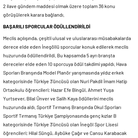
2 ilave gündem maddesi olmak üzere toplam 36 konu
görüşülerek karara bağlandı.
BAŞARILI SPORCULAR ÖDÜLLENDİRİLDİ
Meclis açılışında, çeşitli ulusal ve uluslararası müsabakalarda
derece elde eden İnegöllü sporcular konuk edilerek meclis
huzurunda ödüllendirildi. Bu kapsamda 5 ayrı branşta
dereceler elde eden 10 sporcuya ödül takdimi yapıldı. Hava
Sporları Branşında Model Planör yarışmasında yıldız erkek
kategorisinde Türkiye 3’üncüsü olan Nuri Pakdil İmam Hatip
Ortaokulu öğrencileri; Hazar Efe Bingül, Ahmet Yuşa
Yurtsever, Bilal Ünver ve Salih Kaya ödüllerini meclis
huzurunda aldı. Sportif Tırmanış Branşında Okul Sporları
Sportif Tırmanış Türkiye Şampiyonasında genç kızlar B
kategorisinde Türkiye 3’üncüsü olan İnegöl Spor Lisesi
öğrencileri; Hilal Süngü, Aybüke Çağır ve Cansu Karabacak