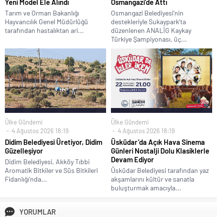
Yeni Model Ele Alındı
Osmangazi’de Attı
Tarım ve Orman Bakanlığı
Osmangazi Belediyesi’nin
Hayvancılık Genel Müdürlüğü
destekleriyle Sukaypark’ta
tarafından hastalıktan ari...
düzenlenen ANALİG Kaykay
Türkiye Şampiyonası, üç...
Ülke Gündemi
Ülke Gündemi
4 Ağustos 2026 18:19
4 Ağustos 2026 18:19
Didim Belediyesi Üretiyor, Didim
Üsküdar’da Açık Hava Sinema
Güzelleşiyor
Günleri Nostalji Dolu Klasiklerle
Devam Ediyor
Didim Belediyesi, Akköy Tıbbi
Aromatik Bitkiler ve Süs Bitkileri
Üsküdar Belediyesi tarafından yaz
Fidanlığı’nda...
akşamlarını kültür ve sanatla
buluşturmak amacıyla...
YORUMLAR