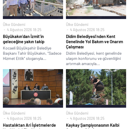
Ülke Gündemi
Ülke Gündemi
4 Ağustos 2026 18:25
4 Ağustos 2026 18:25
Büyükakın’dan İzmit’in
Didim Belediyesi’nden Kent
geleceğine yakın takip
Genelinde Yol Bakım ve Onarım
Çalışması
Kocaeli Büyükşehir Belediye
Başkanı Tahir Büyükakın, “Sadece
Didim Belediyesi, kent genelinde
Hizmet Ettik” sloganıyla...
ulaşım konforunu ve güvenliğini
artırmak amacıyla...
Ülke Gündemi
Ülke Gündemi
4 Ağustos 2026 18:25
4 Ağustos 2026 18:25
Hastalıktan Ari İşletmelerde
Kaykay Şampiyonasının Kalbi