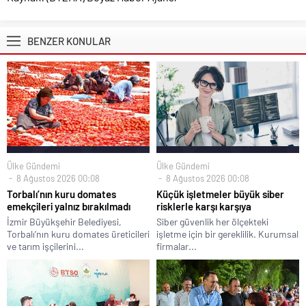
BENZER KONULAR
Ülke Gündemi
Ülke Gündemi
8 Ağustos 2026 00:08
8 Ağustos 2026 00:08
Torbalı’nın kuru domates
Küçük işletmeler büyük siber
emekçileri yalnız bırakılmadı
risklerle karşı karşıya
İzmir Büyükşehir Belediyesi,
Siber güvenlik her ölçekteki
Torbalı’nın kuru domates üreticileri
işletme için bir gereklilik. Kurumsal
ve tarım işçilerini...
firmalar...