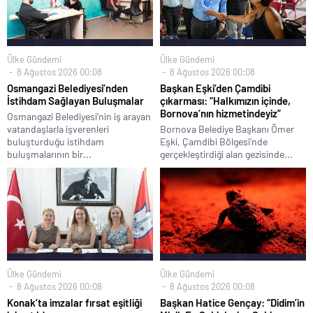
Ülke Gündemi
Ülke Gündemi
8 Ağustos 2026 00:08
8 Ağustos 2026 00:08
Osmangazi Belediyesi’nden
Başkan Eşki’den Çamdibi
İstihdam Sağlayan Buluşmalar
çıkarması: “Halkımızın içinde,
Bornova’nın hizmetindeyiz”
Osmangazi Belediyesi’nin iş arayan
vatandaşlarla işverenleri
Bornova Belediye Başkanı Ömer
buluşturduğu istihdam
Eşki, Çamdibi Bölgesi’nde
buluşmalarının bir...
gerçekleştirdiği alan gezisinde...
Ülke Gündemi
Ülke Gündemi
8 Ağustos 2026 00:08
8 Ağustos 2026 00:08
Konak’ta imzalar fırsat eşitliği
Başkan Hatice Gençay: “Didim’in