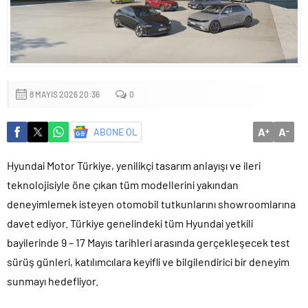
Sığacık’tan güçlü mesaj: “Deniz bizim, Sığacık hepimizin”
Maltepe’de çocuklar kitapların renkli dünyasında buluştu
8 MAYIS 2026 20:36
0
A
A
ABONE OL
+
-
Hyundai Motor Türkiye, yenilikçi tasarım anlayışı ve ileri
teknolojisiyle öne çıkan tüm modellerini yakından
deneyimlemek isteyen otomobil tutkunlarını showroomlarına
davet ediyor. Türkiye genelindeki tüm Hyundai yetkili
bayilerinde 9 – 17 Mayıs tarihleri arasında gerçekleşecek test
sürüş günleri, katılımcılara keyifli ve bilgilendirici bir deneyim
sunmayı hedefliyor.