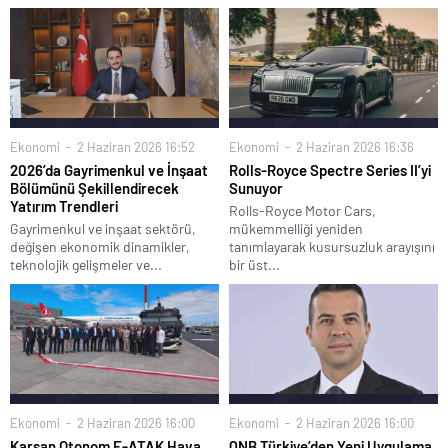
Ekonomi
2 Haziran 2026 16:52
Ekonomi
2 Haziran 2026 16:36
2026’da Gayrimenkul ve İnşaat
Rolls-Royce Spectre Series II’yi
Bölümünü Şekillendirecek
Sunuyor
Yatırım Trendleri
Rolls-Royce Motor Cars,
Gayrimenkul ve inşaat sektörü,
mükemmelliği yeniden
değişen ekonomik dinamikler,
tanımlayarak kusursuzluk arayışını
teknolojik gelişmeler ve...
bir üst...
Ekonomi
2 Haziran 2026 16:00
Ekonomi
2 Haziran 2026 16:00
Karsan Otonom E-ATAK Hava
QNB Türkiye’den Yeni Uygulama