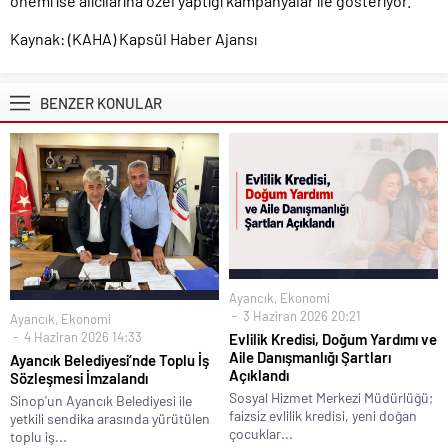
önemi ise alıcılarına özel yaptığı kampanyalar ile gösteriyor.
Kaynak: (KAHA) Kapsül Haber Ajansı
BENZER KONULAR
Ayancık
,
Ekonomi
3 Haziran 2026 20:21
Ayancık
,
Ekonomi
4 Haziran 2026 14:33
Evlilik Kredisi, Doğum Yardımı ve
Aile Danışmanlığı Şartları
Ayancık Belediyesi’nde Toplu İş
Açıklandı
Sözleşmesi İmzalandı
Sosyal Hizmet Merkezi Müdürlüğü;
Sinop'un Ayancık Belediyesi ile
faizsiz evlilik kredisi, yeni doğan
yetkili sendika arasında yürütülen
çocuklar...
toplu iş...