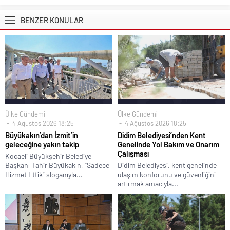
BENZER KONULAR
Ülke Gündemi
Ülke Gündemi
4 Ağustos 2026 18:25
4 Ağustos 2026 18:25
Büyükakın’dan İzmit’in
Didim Belediyesi’nden Kent
geleceğine yakın takip
Genelinde Yol Bakım ve Onarım
Çalışması
Kocaeli Büyükşehir Belediye
Başkanı Tahir Büyükakın, “Sadece
Didim Belediyesi, kent genelinde
Hizmet Ettik” sloganıyla...
ulaşım konforunu ve güvenliğini
artırmak amacıyla...