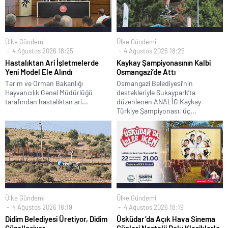
Ülke Gündemi
Ülke Gündemi
4 Ağustos 2026 18:25
4 Ağustos 2026 18:25
Hastalıktan Ari İşletmelerde
Kaykay Şampiyonasının Kalbi
Yeni Model Ele Alındı
Osmangazi’de Attı
Tarım ve Orman Bakanlığı
Osmangazi Belediyesi’nin
Hayvancılık Genel Müdürlüğü
destekleriyle Sukaypark’ta
tarafından hastalıktan ari...
düzenlenen ANALİG Kaykay
Türkiye Şampiyonası, üç...
Ülke Gündemi
Ülke Gündemi
4 Ağustos 2026 18:19
4 Ağustos 2026 18:19
Didim Belediyesi Üretiyor, Didim
Üsküdar’da Açık Hava Sinema