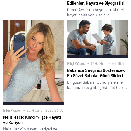
Edilenler, Hayatı ve Biyografisi
Ceren Ayruk'un başarıları, kişisel
hayatı hakkında kısa bilgi.
Bilgi Köşesi
17 Haziran 2026 16:50
Babanıza Sevginizi Gösterecek
En Güzel Babalar Günü Şiirleri
En güzel Babalar Günü şiirleri ile
babanıza sevginizi gösterin! Özel...
Bilgi Köşesi
22 Haziran 2026 23:07
Melis Hacic Kimdir? İşte Hayatı
ve Kariyeri
Melis Hacic'in hayatı, kariyeri ve