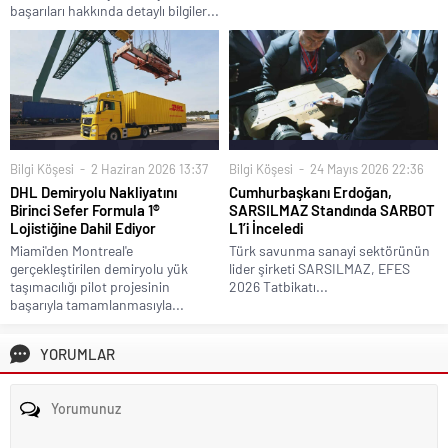
başarıları hakkında detaylı bilgiler...
Bilgi Köşesi
2 Haziran 2026 13:37
Bilgi Köşesi
24 Mayıs 2026 22:36
DHL Demiryolu Nakliyatını
Cumhurbaşkanı Erdoğan,
Birinci Sefer Formula 1®
SARSILMAZ Standında SARBOT
Lojistiğine Dahil Ediyor
L1’i İnceledi
Miami'den Montreal'e
Türk savunma sanayi sektörünün
gerçekleştirilen demiryolu yük
lider şirketi SARSILMAZ, EFES
taşımacılığı pilot projesinin
2026 Tatbikatı...
başarıyla tamamlanmasıyla...
YORUMLAR