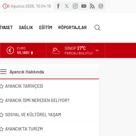
8 Ağustos 2026, 10:04:17
İYASET
SAĞLIK
EĞİTİM
RÖPORTAJLAR
SINOP
27°C
ALTIN
6.660,55
PARÇALI BULUTLU
DOLAR
47,7111
Ayancık Hakkında
EURO
55,1881
AYANCIK TARIHÇESI
AYANCIK İSMI NEREDEN GELIYOR?
SOSYAL VE KÜLTÜREL YAŞAM
AYANCIK’TA TURIZM