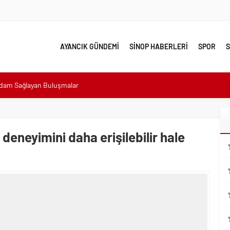
AYANCIK GÜNDEMİ
SİNOP HABERLERİ
SPOR
S
hdam Sağlayan Buluşmalar
sı: “Halkımızın içinde, Bornova’nın hizmetindeyiz”
n atıldı
 Minik Ev Sahiplerine Sahip Çıkmaya Devam Edeceğiz”
deneyimini daha erişilebilir hale
n Her Noktasında Gece Gündüz Sahadayız”
emalı Ödüllü Resim, Şiir ve Kompozisyon Yarışması
ımızın Üretim Gücünü Destekliyoruz”
eri yalnız bırakılmadı
lerle karşı karşıya