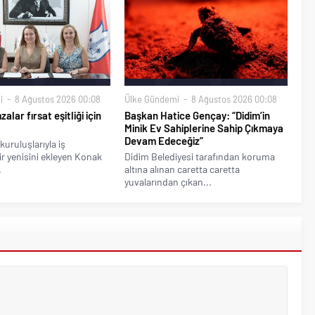
i
8 Ağustos 2026 00:08
Ülke Gündemi
8 Ağustos 2026 00:08
alar fırsat eşitliği için
Başkan Hatice Gençay: “Didim’in
Minik Ev Sahiplerine Sahip Çıkmaya
Devam Edeceğiz”
kuruluşlarıyla iş
bir yenisini ekleyen Konak
Didim Belediyesi tarafından koruma
.
altına alınan caretta caretta
yuvalarından çıkan...