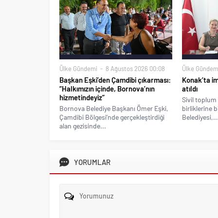
Ülke Gündemi
8 Ağustos 2026 00:08
Ülke Gündem
Başkan Eşki’den Çamdibi çıkarması:
Konak’ta imz
“Halkımızın içinde, Bornova’nın
atıldı
hizmetindeyiz”
Sivil toplum 
Bornova Belediye Başkanı Ömer Eşki,
birliklerine 
Çamdibi Bölgesi’nde gerçekleştirdiği
Belediyesi,..
alan gezisinde...
YORUMLAR