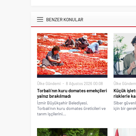
BENZER KONULAR
Ülke Gündemi
8 Ağustos 2026 00:08
Ülke Gündem
Torbalı’nın kuru domates emekçileri
Küçük işlet
yalnız bırakılmadı
risklerle ka
İzmir Büyükşehir Belediyesi,
Siber güvenl
Torbalı’nın kuru domates üreticileri ve
için bir gere
tarım işçilerini...