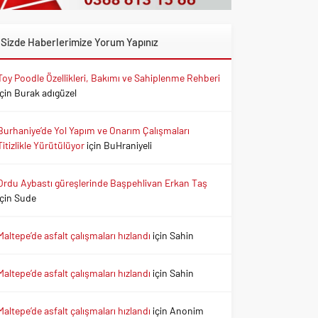
Sizde Haberlerimize Yorum Yapınız
Toy Poodle Özellikleri, Bakımı ve Sahiplenme Rehberi
için
Burak adıgüzel
Burhaniye’de Yol Yapım ve Onarım Çalışmaları
Titizlikle Yürütülüyor
için
BuHraniyeli
Ordu Aybastı güreşlerinde Başpehlivan Erkan Taş
için
Sude
Maltepe’de asfalt çalışmaları hızlandı
için
Sahin
Maltepe’de asfalt çalışmaları hızlandı
için
Sahin
Maltepe’de asfalt çalışmaları hızlandı
için
Anonim