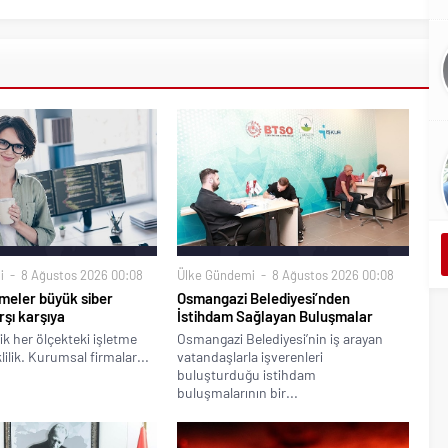
i
8 Ağustos 2026 00:08
Ülke Gündemi
8 Ağustos 2026 00:08
meler büyük siber
Osmangazi Belediyesi’nden
rşı karşıya
İstihdam Sağlayan Buluşmalar
ik her ölçekteki işletme
Osmangazi Belediyesi’nin iş arayan
klilik. Kurumsal firmalar...
vatandaşlarla işverenleri
buluşturduğu istihdam
buluşmalarının bir...