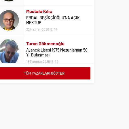
Mustafa Kılıç
ERDAL BEŞİKÇİOĞLU’NA AÇIK
MEKTUP
22 Haziran 2026 12:47
Turan Gökmenoğlu
Ayancık Lisesi 1975 Mezunlarının 50.
Yıl Buluşması
18 Temmuz 2025 16:40
Adil Yıldız
TÜM YAZARLARI GÖSTER
Bu Sene Fenerbahçe Ülke Puanlarını
Sırtladı
1 Eylül 2023 15:10
Ali Oral
Üniversite Tercihleri İçin Öneriler
2 Ağustos 2023 16:03