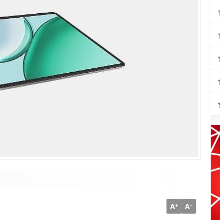
A
A
+
-