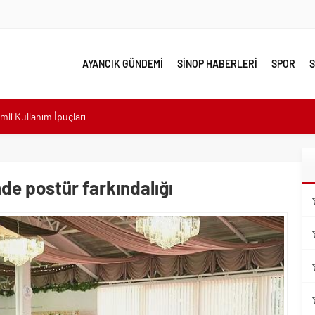
AYANCIK GÜNDEMİ
SİNOP HABERLERİ
SPOR
S
mli Kullanım İpuçları
emmel Yer
ahiplenecekler İçin Uygun mu?
de postür farkındalığı
e yakın takip
linde Yol Bakım ve Onarım Çalışması
 Model Ele Alındı
mangazi’de Attı
irilen Cisim Bulundu
lu Villa Kiralayın