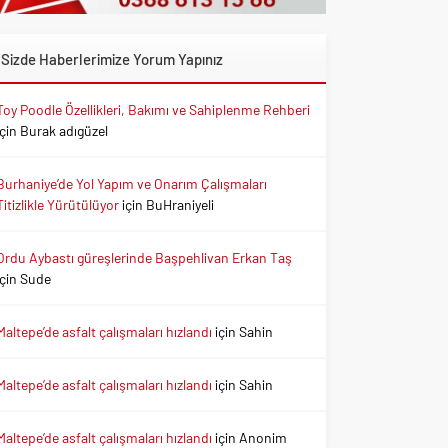
Sizde Haberlerimize Yorum Yapınız
Toy Poodle Özellikleri, Bakımı ve Sahiplenme Rehberi
için
Burak adıgüzel
Burhaniye’de Yol Yapım ve Onarım Çalışmaları
Titizlikle Yürütülüyor
için
BuHraniyeli
Ordu Aybastı güreşlerinde Başpehlivan Erkan Taş
için
Sude
Maltepe’de asfalt çalışmaları hızlandı
için
Sahin
Maltepe’de asfalt çalışmaları hızlandı
için
Sahin
Maltepe’de asfalt çalışmaları hızlandı
için
Anonim