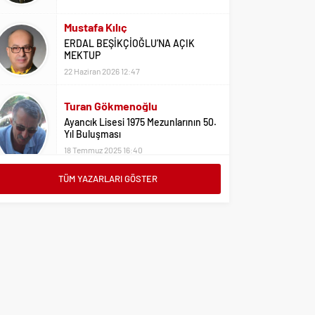
Mustafa Kılıç
ERDAL BEŞİKÇİOĞLU’NA AÇIK
MEKTUP
22 Haziran 2026 12:47
Turan Gökmenoğlu
Ayancık Lisesi 1975 Mezunlarının 50.
Yıl Buluşması
18 Temmuz 2025 16:40
TÜM YAZARLARI GÖSTER
Adil Yıldız
Bu Sene Fenerbahçe Ülke Puanlarını
Sırtladı
1 Eylül 2023 15:10
Ali Oral
Üniversite Tercihleri İçin Öneriler
2 Ağustos 2023 16:03