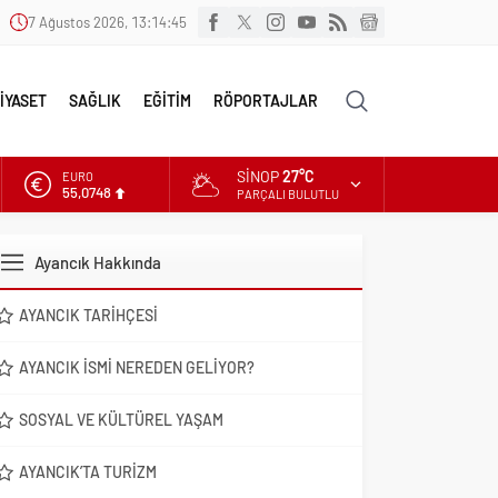
7 Ağustos 2026, 13:14:46
İYASET
SAĞLIK
EĞİTİM
RÖPORTAJLAR
SINOP
27°C
EURO
55,0748
PARÇALI BULUTLU
ALTIN
6.623,43
Ayancık Hakkında
DOLAR
47,7048
AYANCIK TARIHÇESI
AYANCIK İSMI NEREDEN GELIYOR?
SOSYAL VE KÜLTÜREL YAŞAM
AYANCIK’TA TURIZM