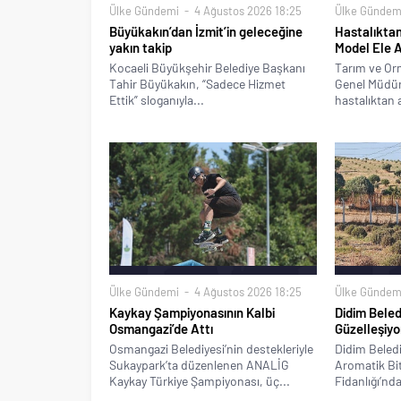
Ülke Gündemi
4 Ağustos 2026 18:25
Ülke Gündem
Büyükakın’dan İzmit’in geleceğine
Hastalıktan
yakın takip
Model Ele A
Kocaeli Büyükşehir Belediye Başkanı
Tarım ve Or
Tahir Büyükakın, “Sadece Hizmet
Genel Müdür
Ettik” sloganıyla...
hastalıktan a
Ülke Gündemi
4 Ağustos 2026 18:25
Ülke Gündem
Kaykay Şampiyonasının Kalbi
Didim Beled
Osmangazi’de Attı
Güzelleşiyo
Osmangazi Belediyesi’nin destekleriyle
Didim Beledi
Sukaypark’ta düzenlenen ANALİG
Aromatik Bitk
Kaykay Türkiye Şampiyonası, üç...
Fidanlığı’nda