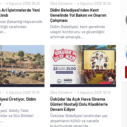
i
4 Ağustos 2026 18:25
Ülke Gündemi
4 Ağustos 2026 18:25
 Ari İşletmelerde Yeni
Didim Belediyesi’nden Kent
lındı
Genelinde Yol Bakım ve Onarım
Çalışması
man Bakanlığı Hayvancılık
lüğü tarafından
Didim Belediyesi, kent genelinde
ri...
ulaşım konforunu ve güvenliğini
artırmak amacıyla...
i
4 Ağustos 2026 18:19
Ülke Gündemi
4 Ağustos 2026 18:19
iyesi Üretiyor, Didim
Üsküdar’da Açık Hava Sinema
r
Günleri Nostalji Dolu Klasiklerle
Devam Ediyor
yesi, Akköy Tıbbi
iler ve Süs Bitkileri
Üsküdar Belediyesi tarafından yaz
...
akşamlarını kültür ve sanatla
buluşturmak amacıyla...