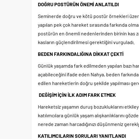
DOĞRU POSTÜRÜN ÖNEMİ ANLATILDI
Seminerde doğru ve kötü postür örnekleri üze
yapılan pek çok hareket sırasında farkında olmadan
postürün en önemli nedenlerinden birinin kas zay
kasların güçlendirilmesi gerektiğini vurguladı.
BEDEN FARKINDALIĞINA DİKKAT ÇEKTİ
Günlük yaşamda fark edilmeden yapılan bazı ha
açabileceğini ifade eden Nahya, beden farkındal
edilen hareketlerin doğru şekilde yapılması gere
DEĞİŞİM İÇİN İLK ADIM FARK ETMEK
Hareketsiz yaşamın duruş bozukluklarını etkile
katılımcılara günlük yaşam alışkanlıklarını gözd
nerede zaman harcadığınızı düşünmeniz gerekiy
KATILIMCILARIN SORULARI YANITLANDI