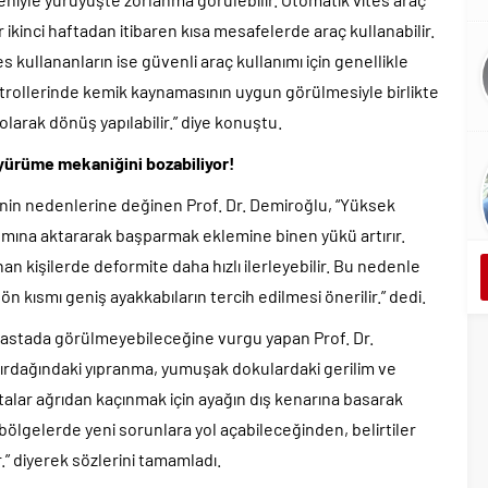
ikinci haftadan itibaren kısa mesafelerde araç kullanabilir.
 kullananların ise güvenli araç kullanımı için genellikle
ontrollerinde kemik kaynamasının uygun görülmesiyle birlikte
larak dönüş yapılabilir.” diye konuştu.
 yürüme mekaniğini bozabiliyor!
nin nedenlerine değinen Prof. Dr. Demiroğlu, “Yüksek
ısmına aktararak başparmak eklemine binen yükü artırır.
unan kişilerde deformite daha hızlı ilerleyebilir. Bu nedenle
 kısmı geniş ayakkabıların tercih edilmesi önerilir.” dedi.
hastada görülmeyebileceğine vurgu yapan Prof. Dr.
kırdağındaki yıpranma, yumuşak dokulardaki gerilim ve
stalar ağrıdan kaçınmak için ayağın dış kenarına basarak
bölgelerde yeni sorunlara yol açabileceğinden, belirtiler
 diyerek sözlerini tamamladı.