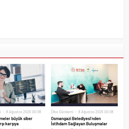
i
8 Ağustos 2026 00:08
Ülke Gündemi
8 Ağustos 2026 00:08
meler büyük siber
Osmangazi Belediyesi’nden
rşı karşıya
İstihdam Sağlayan Buluşmalar