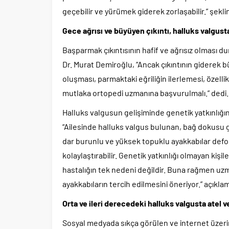
geçebilir ve yürümek giderek zorlaşabilir.” şekl
Gece ağrısı ve büyüyen çıkıntı, halluks valgus
Başparmak çıkıntısının hafif ve ağrısız olması d
Dr. Murat Demiroğlu, “Ancak çıkıntının giderek b
oluşması, parmaktaki eğriliğin ilerlemesi, özell
mutlaka ortopedi uzmanına başvurulmalı.” dedi
Halluks valgusun gelişiminde genetik yatkınlığın
“Ailesinde halluks valgus bulunan, bağ dokusu ge
dar burunlu ve yüksek topuklu ayakkabılar defor
kolaylaştırabilir. Genetik yatkınlığı olmayan kiş
hastalığın tek nedeni değildir. Buna rağmen uzm
ayakkabıların tercih edilmesini öneriyor.” açıklam
Orta ve ileri derecedeki halluks valgusta atel 
Sosyal medyada sıkça görülen ve internet üzerin