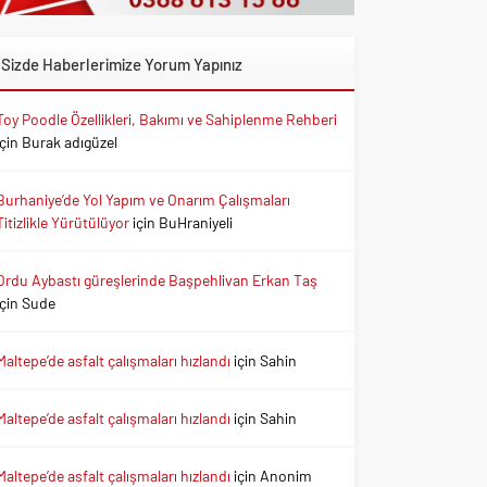
Sizde Haberlerimize Yorum Yapınız
Toy Poodle Özellikleri, Bakımı ve Sahiplenme Rehberi
için
Burak adıgüzel
Burhaniye’de Yol Yapım ve Onarım Çalışmaları
Titizlikle Yürütülüyor
için
BuHraniyeli
Ordu Aybastı güreşlerinde Başpehlivan Erkan Taş
için
Sude
Maltepe’de asfalt çalışmaları hızlandı
için
Sahin
Maltepe’de asfalt çalışmaları hızlandı
için
Sahin
Maltepe’de asfalt çalışmaları hızlandı
için
Anonim