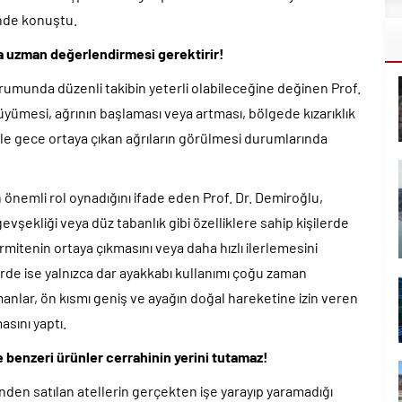
inde konuştu.
ta uzman değerlendirmesi gerektirir!
urumunda düzenli takibin yeterli olabileceğine değinen Prof.
üyümesi, ağrının başlaması veya artması, bölgede kızarıklık
ikle gece ortaya çıkan ağrıların görülmesi durumlarında
.
 önemli rol oynadığını ifade eden Prof. Dr. Demiroğlu,
vşekliği veya düz tabanlık gibi özelliklere sahip kişilerde
mitenin ortaya çıkmasını veya daha hızlı ilerlemesini
ilerde ise yalnızca dar ayakkabı kullanımı çoğu zaman
anlar, ön kısmı geniş ve ayağın doğal hareketine izin veren
asını yaptı.
ve benzeri ürünler cerrahinin yerini tutamaz!
den satılan atellerin gerçekten işe yarayıp yaramadığı