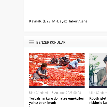
Kaynak: (BYZHA) Beyaz Haber Ajansı
BENZER KONULAR
Ülke Gündemi
8 Ağustos 2026 00:08
Ülke Gündem
Torbalı’nın kuru domates emekçileri
Küçük işlet
yalnız bırakılmadı
risklerle ka