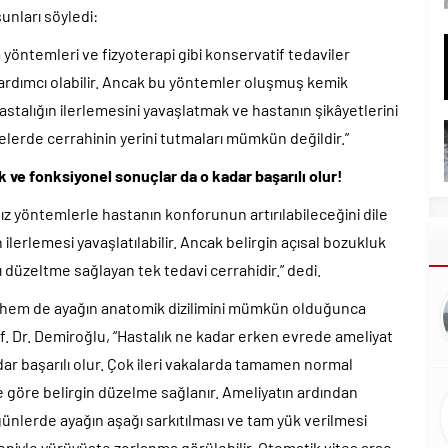
unları söyledi:
a yöntemleri ve fizyoterapi gibi konservatif tedaviler
yardımcı olabilir. Ancak bu yöntemler oluşmuş kemik
stalığın ilerlemesini yavaşlatmak ve hastanın şikâyetlerini
telerde cerrahinin yerini tutmaları mümkün değildir.”
 ve fonksiyonel sonuçlar da o kadar başarılı olur!
sız yöntemlerle hastanın konforunun artırılabileceğini dile
ilerlemesi yavaşlatılabilir. Ancak belirgin açısal bozukluk
ı düzeltme sağlayan tek tedavi cerrahidir.” dedi.
 hem de ayağın anatomik dizilimini mümkün olduğunca
. Dr. Demiroğlu, “Hastalık ne kadar erken evrede ameliyat
dar başarılı olur. Çok ileri vakalarda tamamen normal
göre belirgin düzelme sağlanır. Ameliyatın ardından
günlerde ayağın aşağı sarkıtılması ve tam yük verilmesi
niyle yürüyüşte zorlanma görülebilir. Otomatik vites araç