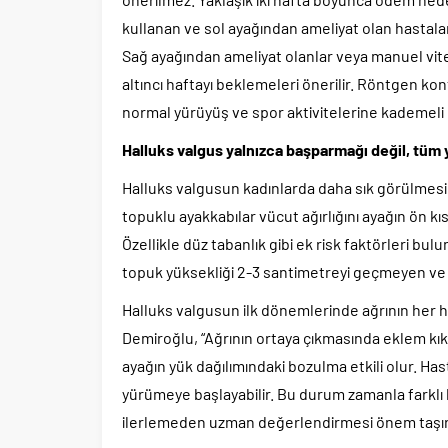
kullanan ve sol ayağından ameliyat olan hastalar 
Sağ ayağından ameliyat olanlar veya manuel vites
altıncı haftayı beklemeleri önerilir. Röntgen k
normal yürüyüş ve spor aktivitelerine kademeli o
Halluks valgus yalnızca başparmağı değil, tüm
Halluks valgusun kadınlarda daha sık görülmesi
topuklu ayakkabılar vücut ağırlığını ayağın ön k
Özellikle düz tabanlık gibi ek risk faktörleri bul
topuk yüksekliği 2-3 santimetreyi geçmeyen ve ön
Halluks valgusun ilk dönemlerinde ağrının her 
Demiroğlu, “Ağrının ortaya çıkmasında eklem kı
ayağın yük dağılımındaki bozulma etkili olur. Ha
yürümeye başlayabilir. Bu durum zamanla farklı 
ilerlemeden uzman değerlendirmesi önem taşır.”