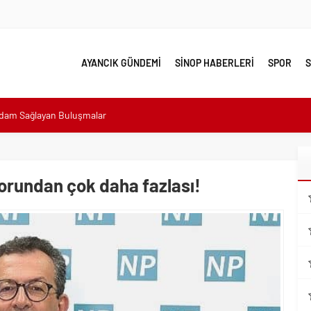
AYANCIK GÜNDEMİ
SİNOP HABERLERİ
SPOR
S
hdam Sağlayan Buluşmalar
sı: “Halkımızın içinde, Bornova’nın hizmetindeyiz”
n atıldı
 Minik Ev Sahiplerine Sahip Çıkmaya Devam Edeceğiz”
sorundan çok daha fazlası!
n Her Noktasında Gece Gündüz Sahadayız”
emalı Ödüllü Resim, Şiir ve Kompozisyon Yarışması
ımızın Üretim Gücünü Destekliyoruz”
eri yalnız bırakılmadı
lerle karşı karşıya