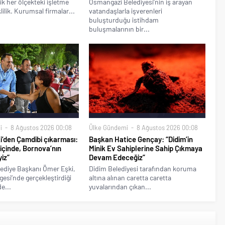
ik her ölçekteki işletme
Osmangazi Belediyesi’nin iş arayan
klilik. Kurumsal firmalar...
vatandaşlarla işverenleri
buluşturduğu istihdam
buluşmalarının bir...
i
8 Ağustos 2026 00:08
Ülke Gündemi
8 Ağustos 2026 00:08
’den Çamdibi çıkarması:
Başkan Hatice Gençay: “Didim’in
 içinde, Bornova’nın
Minik Ev Sahiplerine Sahip Çıkmaya
iz”
Devam Edeceğiz”
ediye Başkanı Ömer Eşki,
Didim Belediyesi tarafından koruma
esi’nde gerçekleştirdiği
altına alınan caretta caretta
e...
yuvalarından çıkan...