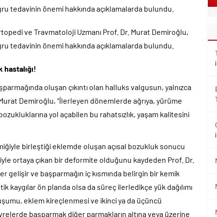
oğru tedavinin önemi hakkında açıklamalarda bulundu.
opedi ve Travmatoloji Uzmanı Prof. Dr. Murat Demiroğlu,
oğru tedavinin önemi hakkında açıklamalarda bulundu.
k hastalığı!
aşparmağında oluşan çıkıntı olan halluks valgusun, yalnızca
. Murat Demiroğlu, “İlerleyen dönemlerde ağrıya, yürüme
zukluklarına yol açabilen bu rahatsızlık, yaşam kalitesini
iğiyle birleştiği eklemde oluşan açısal bozukluk sonucu
le ortaya çıkan bir deformite olduğunu kaydeden Prof. Dr.
r gelişir ve başparmağın iç kısmında belirgin bir kemik
tik kaygılar ön planda olsa da süreç ilerledikçe yük dağılımı
uşumu, eklem kireçlenmesi ve ikinci ya da üçüncü
i evrelerde başparmak diğer parmakların altına veya üzerine