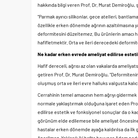
hakkında bilgi veren Prof. Dr. Murat Demiroğlu, ş
“Parmak ayırıcı silikonlar, gece atelleri, bantlam
özellikle erken dönemde ağrının azaltılmasına 
deformitesini düzeltemez. Bu ürünlerin amacı ha
hafifletmektir. Orta ve ileri derecedeki deformi
Ne kadar erken evrede ameliyat edilirse estetik
Hafif dereceli, ağrısı az olan vakalarda ameliyat
getiren Prof. Dr. Murat Demiroğlu, “Deformitenin 
oluşmuş orta ve ileri evre halluks valgusta kalıc
Cerrahinin temel amacının hem ağrıyı gidermek
normale yaklaştırmak olduğuna işaret eden Prof
edilirse estetik ve fonksiyonel sonuçlar da o ka
görünüm elde edilemese bile ameliyat öncesine 
hastalar erken dönemde ayağa kaldırılsa da ilk 
önerilmez. Yaklaşık iki hafta boyunca ödem nede