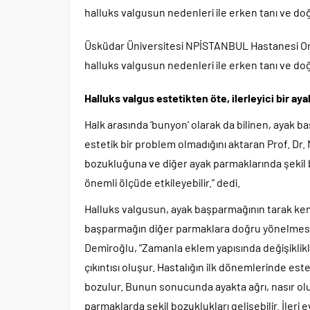
halluks valgusun nedenleri ile erken tanı ve d
Üsküdar Üniversitesi NPİSTANBUL Hastanesi Ort
halluks valgusun nedenleri ile erken tanı ve d
Halluks valgus estetikten öte, ilerleyici bir aya
Halk arasında ‘bunyon’ olarak da bilinen, ayak b
estetik bir problem olmadığını aktaran Prof. Dr
bozukluğuna ve diğer ayak parmaklarında şekil bo
önemli ölçüde etkileyebilir.” dedi.
Halluks valgusun, ayak başparmağının tarak kem
başparmağın diğer parmaklara doğru yönelmesiy
Demiroğlu, “Zamanla eklem yapısında değişiklikle
çıkıntısı oluşur. Hastalığın ilk dönemlerinde este
bozulur. Bunun sonucunda ayakta ağrı, nasır ol
parmaklarda şekil bozuklukları gelişebilir. İler