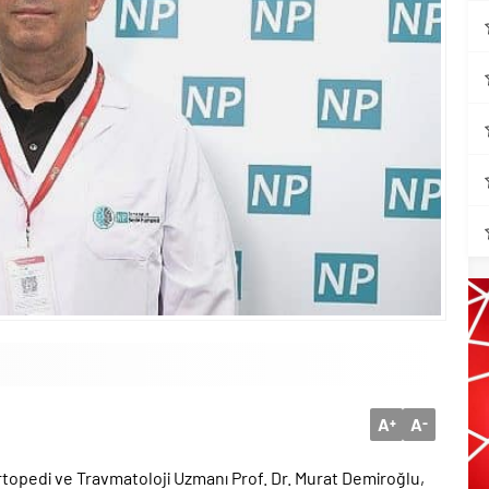
A
A
+
-
opedi ve Travmatoloji Uzmanı Prof. Dr. Murat Demiroğlu,