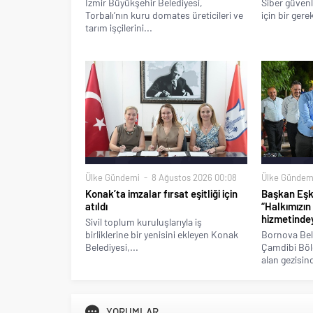
İzmir Büyükşehir Belediyesi,
Siber güvenl
Torbalı’nın kuru domates üreticileri ve
için bir gere
tarım işçilerini...
Ülke Gündemi
8 Ağustos 2026 00:08
Ülke Gündem
Konak’ta imzalar fırsat eşitliği için
Başkan Eşki
atıldı
“Halkımızın
hizmetindey
Sivil toplum kuruluşlarıyla iş
birliklerine bir yenisini ekleyen Konak
Bornova Bel
Belediyesi,...
Çamdibi Bölg
alan gezisind
YORUMLAR