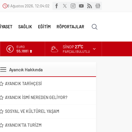
8 Ağustos 2026, 12:04:04
İYASET
SAĞLIK
EĞİTİM
RÖPORTAJLAR
SINOP
27°C
ALTIN
6.660,55
PARÇALI BULUTLU
DOLAR
47,7111
Ayancık Hakkında
EURO
55,1881
AYANCIK TARIHÇESI
AYANCIK İSMI NEREDEN GELIYOR?
SOSYAL VE KÜLTÜREL YAŞAM
AYANCIK’TA TURIZM