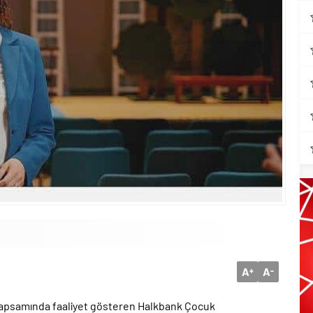
A
A
+
-
 kapsamında faaliyet gösteren Halkbank Çocuk