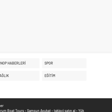
İNOP HABERLERİ
SPOR
AĞLIK
EĞİTİM
ber
rum Boat Tours
-
Samsun Avukat
-
takipçi satın al
-
Yük