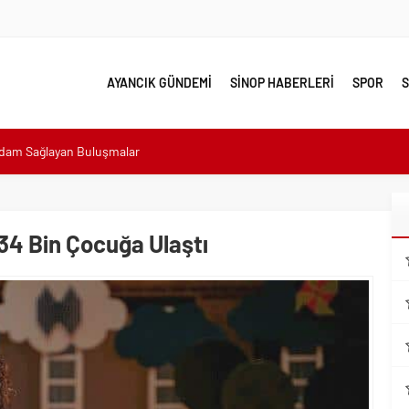
AYANCIK GÜNDEMİ
SİNOP HABERLERİ
SPOR
S
hdam Sağlayan Buluşmalar
sı: “Halkımızın içinde, Bornova’nın hizmetindeyiz”
n atıldı
 Minik Ev Sahiplerine Sahip Çıkmaya Devam Edeceğiz”
34 Bin Çocuğa Ulaştı
n Her Noktasında Gece Gündüz Sahadayız”
emalı Ödüllü Resim, Şiir ve Kompozisyon Yarışması
ımızın Üretim Gücünü Destekliyoruz”
eri yalnız bırakılmadı
lerle karşı karşıya