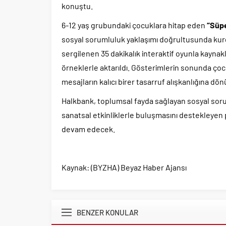
konuştu.
6-12 yaş grubundaki çocuklara hitap eden
“Süpe
sosyal sorumluluk yaklaşımı doğrultusunda kur
sergilenen 35 dakikalık interaktif oyunla kayna
örneklerle aktarıldı. Gösterimlerin sonunda ço
mesajların kalıcı birer tasarruf alışkanlığına d
Halkbank, toplumsal fayda sağlayan sosyal sorum
sanatsal etkinliklerle buluşmasını destekleye
devam edecek.
Kaynak: (BYZHA) Beyaz Haber Ajansı
BENZER KONULAR