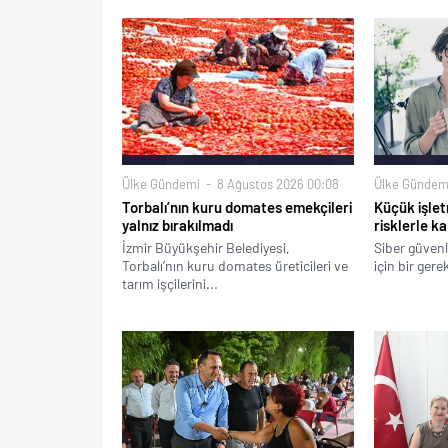
Ülke Gündemi
8 Ağustos 2026 00:08
Ülke Gündem
Torbalı’nın kuru domates emekçileri
Küçük işlet
yalnız bırakılmadı
risklerle ka
İzmir Büyükşehir Belediyesi,
Siber güvenl
Torbalı’nın kuru domates üreticileri ve
için bir gere
tarım işçilerini...