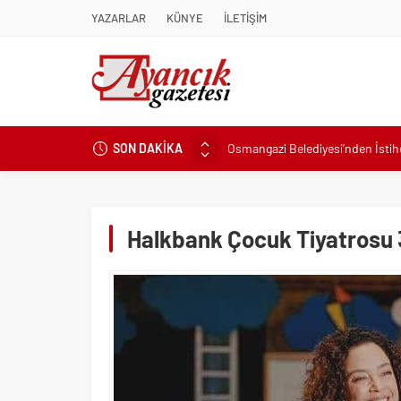
YAZARLAR
KÜNYE
İLETİŞİM
Osmangazi Belediyesi’nden İsti
SON DAKİKA
Başkan Eşki’den Çamdibi çıkarma
Konak’ta imzalar fırsat eşitliği içi
Başkan Hatice Gençay: “Didim’in
Halkbank Çocuk Tiyatrosu 
K. Menderes’te AKTAŞ Bereketi
Başkan Hatice Gençay: “Didim’i
Başkan Çerçioğlu’ndan 7 Eylül T
Başkan Hatice Gençay: “Kadınlar
Torbalı’nın kuru domates emekçil
Küçük işletmeler büyük siber risk