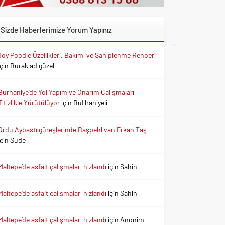
Sizde Haberlerimize Yorum Yapınız
Toy Poodle Özellikleri, Bakımı ve Sahiplenme Rehberi
için
Burak adıgüzel
Burhaniye’de Yol Yapım ve Onarım Çalışmaları
Titizlikle Yürütülüyor
için
BuHraniyeli
Ordu Aybastı güreşlerinde Başpehlivan Erkan Taş
için
Sude
Maltepe’de asfalt çalışmaları hızlandı
için
Sahin
Maltepe’de asfalt çalışmaları hızlandı
için
Sahin
Maltepe’de asfalt çalışmaları hızlandı
için
Anonim