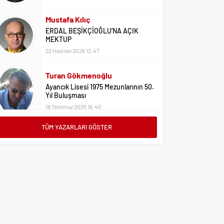
Mustafa Kılıç
ERDAL BEŞİKÇİOĞLU’NA AÇIK
MEKTUP
22 Haziran 2026 12:47
Turan Gökmenoğlu
Ayancık Lisesi 1975 Mezunlarının 50.
Yıl Buluşması
18 Temmuz 2025 16:40
Adil Yıldız
TÜM YAZARLARI GÖSTER
Bu Sene Fenerbahçe Ülke Puanlarını
Sırtladı
1 Eylül 2023 15:10
Ali Oral
Üniversite Tercihleri İçin Öneriler
2 Ağustos 2023 16:03