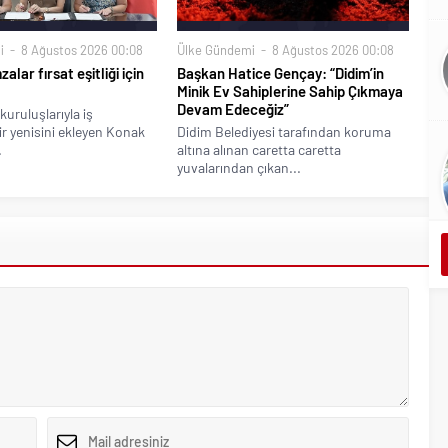
i
8 Ağustos 2026 00:08
Ülke Gündemi
8 Ağustos 2026 00:08
alar fırsat eşitliği için
Başkan Hatice Gençay: “Didim’in
Minik Ev Sahiplerine Sahip Çıkmaya
Devam Edeceğiz”
kuruluşlarıyla iş
bir yenisini ekleyen Konak
Didim Belediyesi tarafından koruma
.
altına alınan caretta caretta
yuvalarından çıkan...