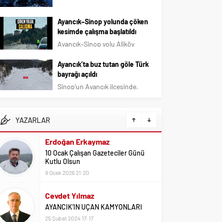
köyünde gerçekleştirildi. Sazlı
sabah saatlerinde çıkan
köyünün doğasında kurulan
yangında bir ev kullanılamaz
Ayancık–Sinop yolunda çöken
kamp alanına Ayancık
hale geldi. Edinilen bilgiye göre,
kesimde çalışma başlatıldı
ilçesinden...
saat 05.30 sıralarında 112 Acil
Ayancık–Sinop yolu Aliköy
Çağrı Merkezine yapılan ihbar
mevkisinde çöken yol kesiminde
üzerine Bahçeli köyünde bir
onarım çalışması başlatıldı.
Ayancık’ta buz tutan göle Türk
evde çıkan...
bayrağı açıldı
Sinop’un Ayancık ilçesinde,
Akgöl Tabiat Parkı’nda buz tutan
gölün üzerine Türk bayrağı
serildi. Ayancık Belediyesi,
YAZARLAR
Mardin’in Nusaybin ilçesinde
Erdoğan Erkaymaz
Türk bayrağına yönelik
10 Ocak Çalışan Gazeteciler Günü
gerçekleştirilen saldırıya tepki
Kutlu Olsun
amacıyla Akgöl’de çalışma
9 Ocak 2026 21:20
gerçekleştirdi. Buzla kaplanan...
Cevdet Yılmaz
AYANCIK’IN UÇAN KAMYONLARI
25 Şubat 2024 17:17