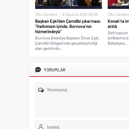
Ülke Gündemi
8 Ağustos 2026 00:08
Ülke Gündem
Başkan Eşki’den Çamdibi çıkarması:
Konak’ta imz
“Halkımızın içinde, Bornova’nın
atıldı
hizmetindeyiz”
Sivil toplum 
Bornova Belediye Başkanı Ömer Eşki,
birliklerine 
Çamdibi Bölgesi’nde gerçekleştirdiği
Belediyesi,..
alan gezisinde...
YORUMLAR