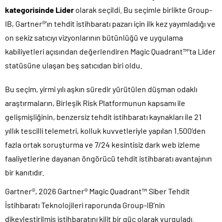
kategorisinde Lider
olarak seçildi. Bu seçimle birlikte Group-
IB, Gartner®’ın tehdit istihbaratı pazarı için ilk kez yayımladığı ve
on sekiz satıcıyı vizyonlarının bütünlüğü ve uygulama
kabiliyetleri açısından değerlendiren Magic Quadrant™’ta Lider
statüsüne ulaşan beş satıcıdan biri oldu.
Bu seçim, yirmi yılı aşkın süredir yürütülen düşman odaklı
araştırmaların, Birleşik Risk Platformunun kapsamı ile
gelişmişliğinin, benzersiz tehdit istihbaratı kaynakları ile 21
yıllık tescilli telemetri, kolluk kuvvetleriyle yapılan 1.500’den
fazla ortak soruşturma ve 7/24 kesintisiz dark web izleme
faaliyetlerine dayanan öngörücü tehdit istihbaratı avantajının
bir kanıtıdır.
Gartner®, 2026 Gartner® Magic Quadrant™ Siber Tehdit
İstihbaratı Teknolojileri raporunda Group-IB’nin
dikeyleştirilmiş istihbaratını kilit bir güç olarak vurguladı.