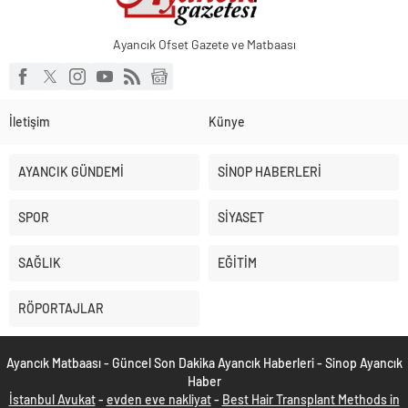
Ayancık Ofset Gazete ve Matbaası
İletişim
Künye
AYANCIK GÜNDEMİ
SİNOP HABERLERİ
SPOR
SİYASET
SAĞLIK
EĞİTİM
RÖPORTAJLAR
Ayancık Matbaası - Güncel Son Dakika Ayancık Haberleri - Sinop Ayancık
Haber
İstanbul Avukat
-
evden eve nakliyat
-
Best Hair Transplant Methods in