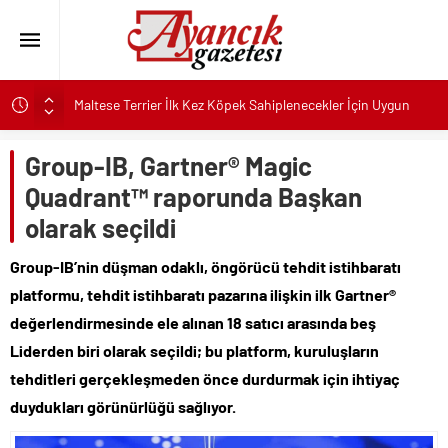
Maltese Terrier İlk Kez Köpek Sahiplenecekler İçin Uygun
mu?
Kapadokya Tatilinde Ne Giyilir?
Group-IB, Gartner® Magic
Büyükakın’dan İzmit’in geleceğine yakın takip
Quadrant™ raporunda Başkan
Didim Belediyesi’nden Kent Genelinde Yol Bakım ve Onarım
olarak seçildi
Çalışması
Hastalıktan Ari İşletmelerde Yeni Model Ele Alındı
Group-IB’nin düşman odaklı, öngörücü tehdit istihbaratı
platformu, tehdit istihbaratı pazarına ilişkin ilk Gartner®
Kaykay Şampiyonasının Kalbi Osmangazi’de Attı
değerlendirmesinde ele alınan 18 satıcı arasında beş
Didim Belediyesi Üretiyor, Didim Güzelleşiyor
Liderden biri olarak seçildi; bu platform, kuruluşların
Üsküdar’da Açık Hava Sinema Günleri Nostalji Dolu
Klasiklerle Devam Ediyor
tehditleri gerçekleşmeden önce durdurmak için ihtiyaç
Pnömatik Valf Sistemlerinde Verimli Kullanım İpuçları
duydukları görünürlüğü sağlıyor.
Sinop’ta Denize Girilecek 3 Mükemmel Yer