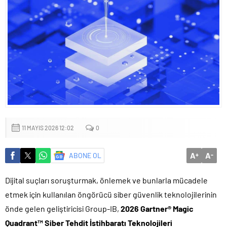
11 MAYIS 2026 12:02
0
A
A
ABONE OL
+
-
Dijital suçları soruşturmak, önlemek ve bunlarla mücadele
etmek için kullanılan öngörücü siber güvenlik teknolojilerinin
önde gelen geliştiricisi Group-IB,
2026 Gartner® Magic
Quadrant™
Siber Tehdit İstihbaratı Teknolojileri