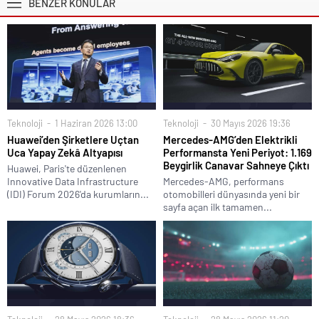
BENZER KONULAR
Teknoloji
1 Haziran 2026 13:00
Teknoloji
30 Mayıs 2026 19:36
Huawei’den Şirketlere Uçtan
Mercedes-AMG’den Elektrikli
Uca Yapay Zekâ Altyapısı
Performansta Yeni Periyot: 1.169
Beygirlik Canavar Sahneye Çıktı
Huawei, Paris'te düzenlenen
Innovative Data Infrastructure
Mercedes-AMG, performans
(IDI) Forum 2026'da kurumların...
otomobilleri dünyasında yeni bir
sayfa açan ilk tamamen...