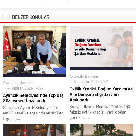
BENZER KONULAR
Ayancık
,
Ekonomi
3 Haziran 2026 20:21
Ayancık
,
Ekonomi
4 Haziran 2026 14:33
Evlilik Kredisi, Doğum Yardımı ve
Aile Danışmanlığı Şartları
Ayancık Belediyesi’nde Toplu İş
Açıklandı
Sözleşmesi İmzalandı
Sosyal Hizmet Merkezi Müdürlüğü;
Sinop'un Ayancık Belediyesi ile
faizsiz evlilik kredisi, yeni doğan
yetkili sendika arasında yürütülen
çocuklar...
toplu iş...