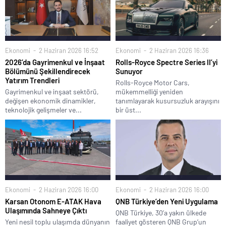
Ekonomi
2 Haziran 2026 16:52
Ekonomi
2 Haziran 2026 16:36
2026’da Gayrimenkul ve İnşaat
Rolls-Royce Spectre Series II’yi
Bölümünü Şekillendirecek
Sunuyor
Yatırım Trendleri
Rolls-Royce Motor Cars,
Gayrimenkul ve inşaat sektörü,
mükemmelliği yeniden
değişen ekonomik dinamikler,
tanımlayarak kusursuzluk arayışını
teknolojik gelişmeler ve...
bir üst...
Ekonomi
2 Haziran 2026 16:00
Ekonomi
2 Haziran 2026 16:00
Karsan Otonom E-ATAK Hava
QNB Türkiye’den Yeni Uygulama
Ulaşımında Sahneye Çıktı
QNB Türkiye, 30’a yakın ülkede
Yeni nesil toplu ulaşımda dünyanın
faaliyet gösteren QNB Grup’un