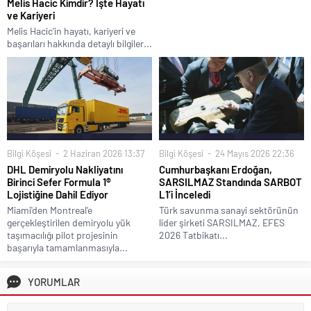
Melis Hacic Kimdir? İşte Hayatı
ve Kariyeri
Melis Hacic'in hayatı, kariyeri ve
başarıları hakkında detaylı bilgiler...
Bilgi Köşesi
2 Haziran 2026 13:37
Bilgi Köşesi
24 Mayıs 2026 22:36
DHL Demiryolu Nakliyatını
Cumhurbaşkanı Erdoğan,
Birinci Sefer Formula 1®
SARSILMAZ Standında SARBOT
Lojistiğine Dahil Ediyor
L1’i İnceledi
Miami'den Montreal'e
Türk savunma sanayi sektörünün
gerçekleştirilen demiryolu yük
lider şirketi SARSILMAZ, EFES
taşımacılığı pilot projesinin
2026 Tatbikatı...
başarıyla tamamlanmasıyla...
YORUMLAR