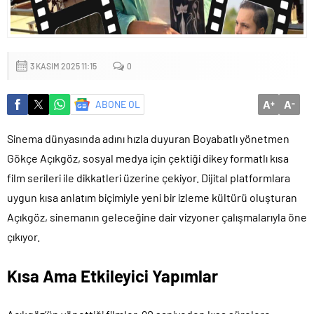
3 KASIM 2025 11:15
0
A
A
ABONE OL
+
-
Sinema dünyasında adını hızla duyuran Boyabatlı yönetmen
Gökçe Açıkgöz, sosyal medya için çektiği dikey formatlı kısa
film serileri ile dikkatleri üzerine çekiyor. Dijital platformlara
uygun kısa anlatım biçimiyle yeni bir izleme kültürü oluşturan
Açıkgöz, sinemanın geleceğine dair vizyoner çalışmalarıyla öne
çıkıyor.
Kısa Ama Etkileyici Yapımlar