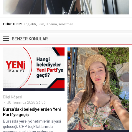
ETİKETLER:
Bir
,
Çekti
,
Film
,
Sinema
,
Yönetmen
BENZER KONULAR
Bilgi Köşesi
30 Temmuz 2026 23:53
Bursa’daki belediyelerden Yeni
Parti’ye geçiş
Bursa’da yerel yönetimlerin siyasi
geleceği, CHP teşkilatlarında
yaşanan ayrılıkların ardından...