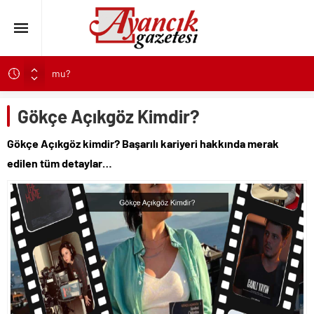
Kapadokya Tatilinde Ne Giyilir?
Büyükakın’dan İzmit’in geleceğine yakın takip
Gökçe Açıkgöz Kimdir?
Didim Belediyesi’nden Kent Genelinde Yol Bakım ve Onarım
Çalışması
Gökçe Açıkgöz kimdir? Başarılı kariyeri hakkında merak
Hastalıktan Ari İşletmelerde Yeni Model Ele Alındı
edilen tüm detaylar…
Kaykay Şampiyonasının Kalbi Osmangazi’de Attı
Didim Belediyesi Üretiyor, Didim Güzelleşiyor
Üsküdar’da Açık Hava Sinema Günleri Nostalji Dolu
Klasiklerle Devam Ediyor
Pnömatik Valf Sistemlerinde Verimli Kullanım İpuçları
Sinop’ta Denize Girilecek 3 Mükemmel Yer
Maltese Terrier İlk Kez Köpek Sahiplenecekler İçin Uygun
mu?