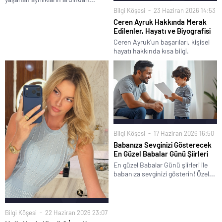
Bilgi Köşesi
23 Haziran 2026 14:53
Ceren Ayruk Hakkında Merak
Edilenler, Hayatı ve Biyografisi
Ceren Ayruk'un başarıları, kişisel
hayatı hakkında kısa bilgi.
Bilgi Köşesi
17 Haziran 2026 16:50
Babanıza Sevginizi Gösterecek
En Güzel Babalar Günü Şiirleri
En güzel Babalar Günü şiirleri ile
babanıza sevginizi gösterin! Özel...
Bilgi Köşesi
22 Haziran 2026 23:07