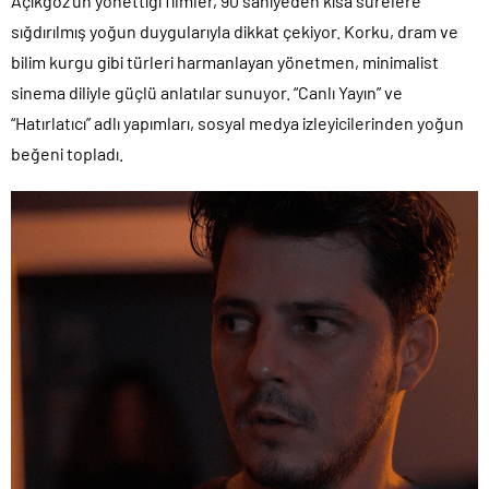
Açıkgöz’ün yönettiği filmler, 90 saniyeden kısa sürelere
sığdırılmış yoğun duygularıyla dikkat çekiyor. Korku, dram ve
bilim kurgu gibi türleri harmanlayan yönetmen, minimalist
sinema diliyle güçlü anlatılar sunuyor. “Canlı Yayın” ve
“Hatırlatıcı” adlı yapımları, sosyal medya izleyicilerinden yoğun
beğeni topladı.