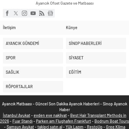
Ayancık Ofset Gazete ve Matbaası
İletişim
Künye
AYANCIK GÜNDEMİ
SİNOP HABERLERİ
SPOR
SİYASET
SAĞLIK
EĞİTİM
RÖPORTAJLAR
Ayancık Matbaası - Güncel Son Dakika Ayancık Haberleri - Sinop Ayancık
Haber
İstanbul Avukat
-
evden eve nakliyat
-
Best Hair Transplant Methods in
2026
-
Fuar Standı
-
Parken am Flughafen Frankfurt
-
Bodrum Boat Tours
-
Samsun Avukat
-
takipçi satın al
-
Yük Lazım
-
RestoUp
-
Gree Klima