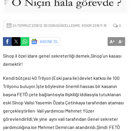
Başkan Altay: ‘Bosna Hersek Mahallemizdeki Fera Şubemizi
bu yıl itibariyle açmayı planlıyoruz’
24 TEMMUZ 2016 12:30 | SON GÜNCELLENME: 8 EKIM 2016 11:15
0
A
A
ABONE OL
+
-
Sinop il özel idare genel sekreterliği demek,Sinop’un kasası
demektir!
Kendi bütçesi 40 Trilyon (Eski para ile) devlet katkısı ile 100
Trilyonu buluyor.İşte böylesine önemli hassas bir kasanın
başına FETÖ çete bağlantısıyla ilişkiliği iddiasıyla tutuklanan
eski Sinop Valisi Yasemin Özata Çetinkaya tarafından ataması
gerçekleştirilen Vali yardımcısı Mehmet Yüzer
görevlendirildi.Ve yine aynı vali tarafından Genel sekreter
yardımcılığına ise Mehmet Demircan atandırıldı.Şimdi FETÖ