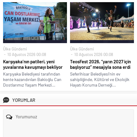
Ülke Gündemi
Ülke Gündemi
10 Ağustos 2026 00:08
10 Ağustos 2026 00:08
Karşıyaka’nın patileri, yeni
TeosFest 2026, “yarın 2027 için
yuvalarına kavuşmayı bekliyor
başlıyoruz” mesajıyla sona erdi
Karşıyaka Belediyesi tarafından
Seferihisar Belediyesi’nin ev
kente kazandırılan Bakioğlu Can
sahipliğinde, Kültürel ve Ekolojik
Dostlarımız Yaşam Merkezi...
Hayatı Koruma Derneği...
YORUMLAR