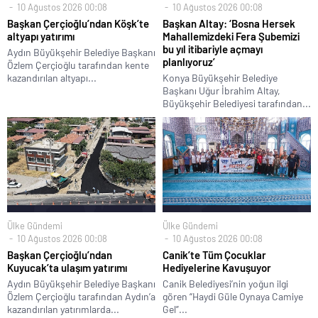
10 Ağustos 2026 00:08
10 Ağustos 2026 00:08
Başkan Çerçioğlu’ndan Köşk’te
Başkan Altay: ‘Bosna Hersek
altyapı yatırımı
Mahallemizdeki Fera Şubemizi
bu yıl itibariyle açmayı
Aydın Büyükşehir Belediye Başkanı
planlıyoruz’
Özlem Çerçioğlu tarafından kente
kazandırılan altyapı...
Konya Büyükşehir Belediye
Başkanı Uğur İbrahim Altay,
Büyükşehir Belediyesi tarafından...
Ülke Gündemi
Ülke Gündemi
10 Ağustos 2026 00:08
10 Ağustos 2026 00:08
Başkan Çerçioğlu’ndan
Canik’te Tüm Çocuklar
Kuyucak’ta ulaşım yatırımı
Hediyelerine Kavuşuyor
Aydın Büyükşehir Belediye Başkanı
Canik Belediyesi’nin yoğun ilgi
Özlem Çerçioğlu tarafından Aydın’a
gören “Haydi Güle Oynaya Camiye
kazandırılan yatırımlarda...
Gel”...