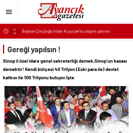
Başkan Çerçioğlu’ndan Kuyucak’ta ulaşım yatırımı
Canik’te Tüm Çocuklar Hediyelerine Kavuşuyor
Gereği yapılsın !
Karşıyaka’nın patileri, yeni yuvalarına kavuşmayı bekliyor
Karabağlar Belediyesi Zabıtasında aday memurlar asil devlet
Sinop il özel idare genel sekreterliği demek,Sinop’un kasası
memuru oldu
demektir! Kendi bütçesi 40 Trilyon (Eski para ile) devlet
TeosFest 2026, “yarın 2027 için başlıyoruz” mesajıyla sona
katkısı ile 100 Trilyonu buluyor.İşte
erdi
ASAT’tan eş zamanlı altyapı ve asfalt çalışması
Türk Kızılay Gazze’de artan salgın hastalıklara karşı hijyen kiti
ve temiz içme suyu dağıtıyor
Selçuklu’da yollar yenileniyor ulaşım daha konforlu hale
geliyor
Başkan Çerçioğlu’ndan Köşk’te altyapı yatırımı