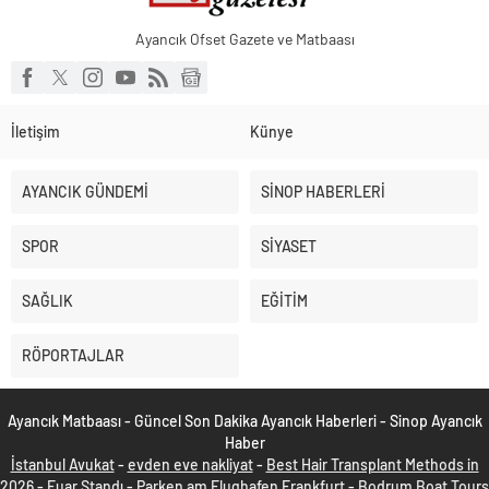
Ayancık Ofset Gazete ve Matbaası
İletişim
Künye
AYANCIK GÜNDEMİ
SİNOP HABERLERİ
SPOR
SİYASET
SAĞLIK
EĞİTİM
RÖPORTAJLAR
Ayancık Matbaası - Güncel Son Dakika Ayancık Haberleri - Sinop Ayancık
Haber
İstanbul Avukat
-
evden eve nakliyat
-
Best Hair Transplant Methods in
2026
-
Fuar Standı
-
Parken am Flughafen Frankfurt
-
Bodrum Boat Tours