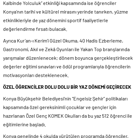
Kalbinde Yolculuk” etkinliği kapsamında ise öğrenciler
Konya’nın tarihi ve kültürel mirasını yerinde tanırken, yüzme
etkinlikleriyle de yaz dönemini sportif faaliyetlerle
değerlendirme fırsatı bulacak.
Ayrıca Kur’an-ı Kerim’i Güzel Okuma, 40 Hadis Ezberleme,
Gastronomi, Akıl ve Zekâ Oyunları ile Yakan Top branşlarında
yarışmalar düzenlenecek; dönem boyunca gerçekleştirilecek
değerler eğitimi sınavları ve ödül programlarıyla öğrencilerin
motivasyonları desteklenecek.
ÖZEL ÖĞRENCİLER DOLU DOLU BİR YAZ DÖNEMİ GEÇİRECEK
Konya Büyükşehir Belediyesi’nin “Engelsiz Şehir” politikaları
kapsamında özel gereksinimli çocuklar ve gençler için
hazırlanan Özel Genç KOMEK Okulları da bu yaz 512 öğrenci ile
eğitimlerine başladı.
Konya genelinde 4 okulda yürütülen programda öğrenciler,