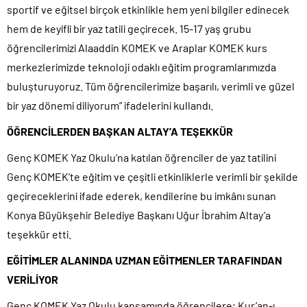
sportif ve eğitsel birçok etkinlikle hem yeni bilgiler edinecek
hem de keyifli bir yaz tatili geçirecek. 15-17 yaş grubu
öğrencilerimizi Alaaddin KOMEK ve Araplar KOMEK kurs
merkezlerimizde teknoloji odaklı eğitim programlarımızda
buluşturuyoruz. Tüm öğrencilerimize başarılı, verimli ve güzel
bir yaz dönemi diliyorum” ifadelerini kullandı.
ÖĞRENCİLERDEN BAŞKAN ALTAY’A TEŞEKKÜR
Genç KOMEK Yaz Okulu’na katılan öğrenciler de yaz tatilini
Genç KOMEK’te eğitim ve çeşitli etkinliklerle verimli bir şekilde
geçireceklerini ifade ederek, kendilerine bu imkânı sunan
Konya Büyükşehir Belediye Başkanı Uğur İbrahim Altay’a
teşekkür etti.
EĞİTİMLER ALANINDA UZMAN EĞİTMENLER TARAFINDAN
VERİLİYOR
Genç KOMEK Yaz Okulu kapsamında öğrencilere; Kur’an-ı