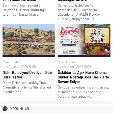
Tarım ve Orman Bakanlığı
Osmangazi Belediyesi’nin
Hayvancılık Genel Müdürlüğü
destekleriyle Sukaypark’ta
tarafından hastalıktan ari...
düzenlenen ANALİG Kaykay
Türkiye Şampiyonası, üç...
Ülke Gündemi
Ülke Gündemi
4 Ağustos 2026 18:19
4 Ağustos 2026 18:19
Didim Belediyesi Üretiyor, Didim
Üsküdar’da Açık Hava Sinema
Güzelleşiyor
Günleri Nostalji Dolu Klasiklerle
Devam Ediyor
Didim Belediyesi, Akköy Tıbbi
Aromatik Bitkiler ve Süs Bitkileri
Üsküdar Belediyesi tarafından yaz
Fidanlığı’nda...
akşamlarını kültür ve sanatla
buluşturmak amacıyla...
YORUMLAR