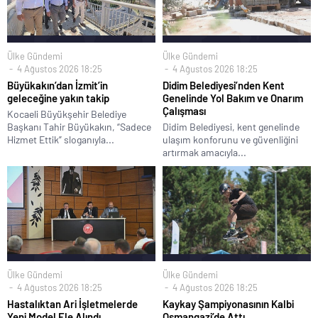
Ülke Gündemi
Ülke Gündemi
4 Ağustos 2026 18:25
4 Ağustos 2026 18:25
Büyükakın’dan İzmit’in
Didim Belediyesi’nden Kent
geleceğine yakın takip
Genelinde Yol Bakım ve Onarım
Çalışması
Kocaeli Büyükşehir Belediye
Başkanı Tahir Büyükakın, “Sadece
Didim Belediyesi, kent genelinde
Hizmet Ettik” sloganıyla...
ulaşım konforunu ve güvenliğini
artırmak amacıyla...
Ülke Gündemi
Ülke Gündemi
4 Ağustos 2026 18:25
4 Ağustos 2026 18:25
Hastalıktan Ari İşletmelerde
Kaykay Şampiyonasının Kalbi
Yeni Model Ele Alındı
Osmangazi’de Attı