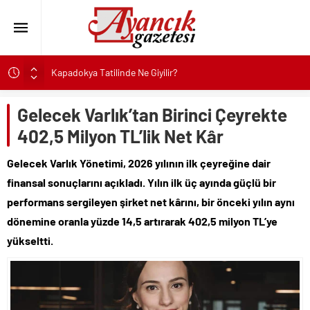
Kapadokya Tatilinde Ne Giyilir?
Büyükakın’dan İzmit’in geleceğine yakın takip
Gelecek Varlık’tan Birinci Çeyrekte
Didim Belediyesi’nden Kent Genelinde Yol Bakım ve Onarım
Çalışması
402,5 Milyon TL’lik Net Kâr
Hastalıktan Ari İşletmelerde Yeni Model Ele Alındı
Gelecek Varlık Yönetimi, 2026 yılının ilk çeyreğine dair
Kaykay Şampiyonasının Kalbi Osmangazi’de Attı
finansal sonuçlarını açıkladı. Yılın ilk üç ayında güçlü bir
Didim Belediyesi Üretiyor, Didim Güzelleşiyor
performans sergileyen şirket net kârını, bir önceki yılın aynı
Üsküdar’da Açık Hava Sinema Günleri Nostalji Dolu
dönemine oranla yüzde 14,5 artırarak 402,5 milyon TL’ye
Klasiklerle Devam Ediyor
yükseltti.
Başkan Çerçioğlu’nun Sağlık Yatırımlarından Her Gün
Yüzlerce Vatandaş Faydalanıyor
Sinop’ta Denize Girilecek 3 Mükemmel Yer
Maltese Terrier İlk Kez Köpek Sahiplenecekler İçin Uygun