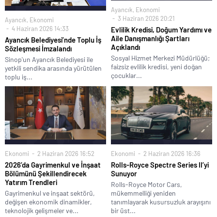
Ayancık
,
Ekonomi
3 Haziran 2026 20:21
Ayancık
,
Ekonomi
4 Haziran 2026 14:33
Evlilik Kredisi, Doğum Yardımı ve
Aile Danışmanlığı Şartları
Ayancık Belediyesi’nde Toplu İş
Açıklandı
Sözleşmesi İmzalandı
Sosyal Hizmet Merkezi Müdürlüğü;
Sinop'un Ayancık Belediyesi ile
faizsiz evlilik kredisi, yeni doğan
yetkili sendika arasında yürütülen
çocuklar...
toplu iş...
Ekonomi
2 Haziran 2026 16:52
Ekonomi
2 Haziran 2026 16:36
2026’da Gayrimenkul ve İnşaat
Rolls-Royce Spectre Series II’yi
Bölümünü Şekillendirecek
Sunuyor
Yatırım Trendleri
Rolls-Royce Motor Cars,
Gayrimenkul ve inşaat sektörü,
mükemmelliği yeniden
değişen ekonomik dinamikler,
tanımlayarak kusursuzluk arayışını
teknolojik gelişmeler ve...
bir üst...