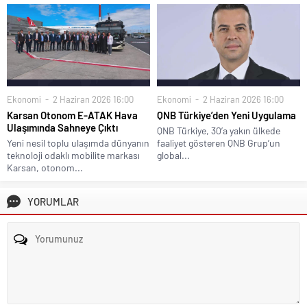
Ekonomi
2 Haziran 2026 16:00
Ekonomi
2 Haziran 2026 16:00
Karsan Otonom E-ATAK Hava
QNB Türkiye’den Yeni Uygulama
Ulaşımında Sahneye Çıktı
QNB Türkiye, 30’a yakın ülkede
Yeni nesil toplu ulaşımda dünyanın
faaliyet gösteren QNB Grup’un
teknoloji odaklı mobilite markası
global...
Karsan, otonom...
YORUMLAR