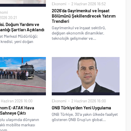
Ekonomi
2 Haziran 2026 16:52
2026’da Gayrimenkul ve İnşaat
nomi
Bölümünü Şekillendirecek Yatırım
2026 20:21
Trendleri
disi, Doğum Yardımı ve
Gayrimenkul ve inşaat sektörü,
anlığı Şartları Açıklandı
değişen ekonomik dinamikler,
et Merkezi Müdürlüğü;
teknolojik gelişmeler ve...
ik kredisi, yeni doğan
 Haziran 2026 16:00
Ekonomi
2 Haziran 2026 16:00
onom E-ATAK Hava
QNB Türkiye’den Yeni Uygulama
Sahneye Çıktı
QNB Türkiye, 30’a yakın ülkede faaliyet
oplu ulaşımda dünyanın
gösteren QNB Grup’un global...
aklı mobilite markası
nom...