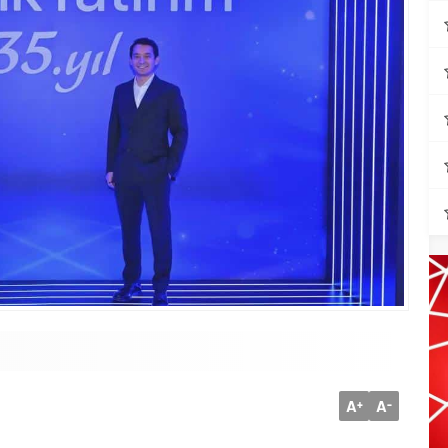
A
A
+
-