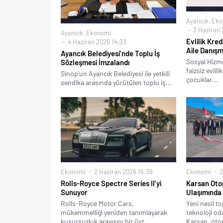
Ayancık
,
Eko
3 Haziran 
Ayancık
,
Ekonomi
Evlilik Kre
4 Haziran 2026 14:33
Aile Danışm
Ayancık Belediyesi’nde Toplu İş
Sosyal Hizm
Sözleşmesi İmzalandı
faizsiz evlil
Sinop'un Ayancık Belediyesi ile yetkili
çocuklar...
sendika arasında yürütülen toplu iş...
Ekonomi
2 Haziran 2026 16:36
Ekonomi
2
Rolls-Royce Spectre Series II’yi
Karsan Ot
Sunuyor
Ulaşımında 
Rolls-Royce Motor Cars,
Yeni nesil t
mükemmelliği yeniden tanımlayarak
teknoloji od
kusursuzluk arayışını bir üst...
Karsan, oto