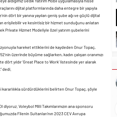
reye aldığımız Gedik Yatırım Mobil uygulamasıyla hisse
 araçlarını dijital platformlarında daha entegre bir yapıyla
nin dört bir yanına yayılan geniş şube ağı ve güçlü dijital
n erişilebilir ve kesintisiz bir hizmet sunduğunu anlatan
rek Private Hizmet Modeliyle özel yatırım şubelerini
 vizyonuyla hareket ettiklerini de kaydeden Onur Topaç,
2’nin üzerinde büyüme sağlarken, kadın çalışan oranımızı
 dört yıldır ‘Great Place to Work’ listesinde yer alarak
” dedi.
kararlılıkla sürdürdüklerini belirten Onur Topaç, şöyle
l diyoruz. Voleybol Milli Takımlarımızın ana sponsoru
uğumuzda Filenin Sultanları’nın 2023 CEV Avrupa