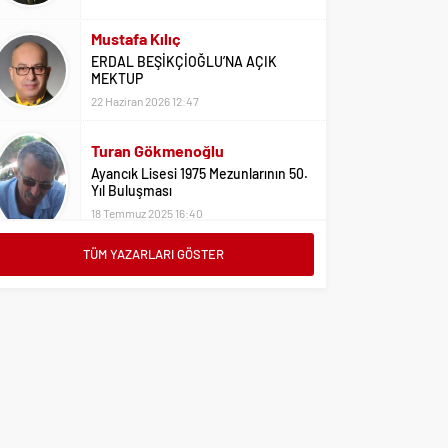
22 Haziran 2026 12:47
Turan Gökmenoğlu
Ayancık Lisesi 1975 Mezunlarının 50.
Yıl Buluşması
18 Temmuz 2025 16:40
Adil Yıldız
Bu Sene Fenerbahçe Ülke Puanlarını
Sırtladı
1 Eylül 2023 15:10
TÜM YAZARLARI GÖSTER
Ali Oral
Üniversite Tercihleri İçin Öneriler
2 Ağustos 2023 16:03