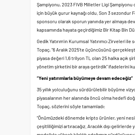
Şampiyonu, 2023 FIVB Milletler Ligi Şampiyonu 
için büyük gurur kaynağı oldu. Son 3 sezondur 
sponsoru olarak sporun yanında yer almaya dev
kapsamında hayata geçirdiğimiz Bir Kitap Bin Düny
Gedik Yatırım’ın Kurumsal Yatırımcı Zirveleri i
Topaç, “6 Aralık 2025’te üçüncüsünü gerçekleşti
piyasa değeri 1,6 trilyon TL olan 25 halka açık şi
yönetim şirketini bir araya getirdik” ifadelerini ku
“Yeni yatırımlarla büyümeye devam edeceğiz”
35 yıllık yolculuğunu sürdürülebilir büyüme viz
piyasalarının her alanında öncü olma hedefi d
Topaç, sözlerini söyle tamamladı:
“Önümüzdeki dönemde kripto ürünler, yeni nesil y
çeşitliliğimizi artıracağız. Aracılık dışı gelirle
modeliyle yüksek kârlılık odağımızı sürdürüyoruz