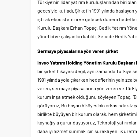
Türkiye’nin lider yatırım kuruluşlarından biri ola
gecesiyle kutladı. Şirketin 1991 yılında başlaya
iştirak ekosistemini ve gelecek dönem hedefleri
Kurulu Başkanı Erhan Topaç, Gedik Yatırım Yöne
yönetici ve çalışanları katıldı. Gecede Gedik Yat
Sermaye piyasalarına yön veren şirket
Inveo Yatırım Holding Yönetim Kurulu Başkanı
bir şirket hikâyesi değil, aynı zamanda Türkiye 
1991 yılında yola çıkarken hedeflerinin yalnızca b
veren, sermaye piyasalarına yön veren ve Türkiy
kurum inşa etmek olduğunu söyleyen Topaç, “Bug
görüyoruz. Bu başarı hikâyesinin arkasında siz çal
birlikte büyüyen bir kurum olarak, hem şirketim
kaynağıyla gurur duyuyoruz. Teknoloji yatırımları
daha iyi hizmet sunmak için sürekli yenilik üret