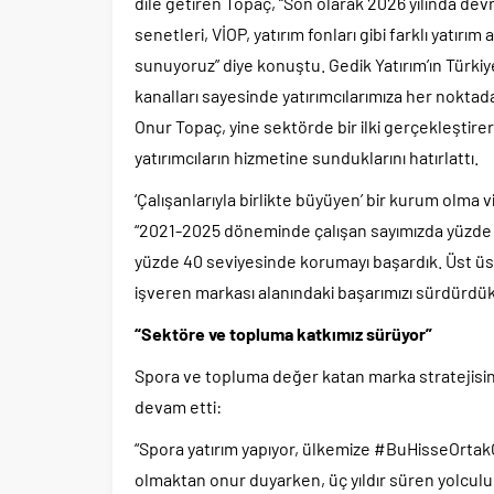
dile getiren Topaç, “Son olarak 2026 yılında dev
senetleri, VİOP, yatırım fonları gibi farklı yatırım
sunuyoruz” diye konuştu. Gedik Yatırım’ın Türkiye’
kanalları sayesinde yatırımcılarımıza her noktada
Onur Topaç, yine sektörde bir ilki gerçekleştire
yatırımcıların hizmetine sunduklarını hatırlattı.
‘Çalışanlarıyla birlikte büyüyen’ bir kurum olma
“2021-2025 döneminde çalışan sayımızda yüzde 5
yüzde 40 seviyesinde korumayı başardık. Üst üste
işveren markası alanındaki başarımızı sürdürdük
“Sektöre ve topluma katkımız sürüyor”
Spora ve topluma değer katan marka stratejisini 
devam etti:
“Spora yatırım yapıyor, ülkemize #BuHisseOrtakO
olmaktan onur duyarken, üç yıldır süren yolcul