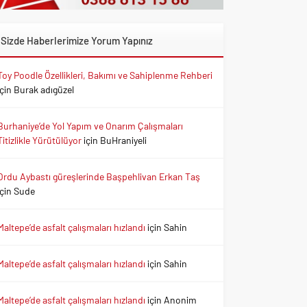
Sizde Haberlerimize Yorum Yapınız
Toy Poodle Özellikleri, Bakımı ve Sahiplenme Rehberi
için
Burak adıgüzel
Burhaniye’de Yol Yapım ve Onarım Çalışmaları
Titizlikle Yürütülüyor
için
BuHraniyeli
Ordu Aybastı güreşlerinde Başpehlivan Erkan Taş
için
Sude
Maltepe’de asfalt çalışmaları hızlandı
için
Sahin
Maltepe’de asfalt çalışmaları hızlandı
için
Sahin
Maltepe’de asfalt çalışmaları hızlandı
için
Anonim