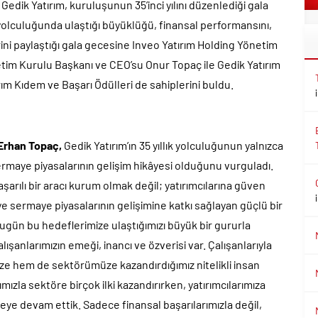
n Gedik Yatırım, kuruluşunun 35’inci yılını düzenlediği gala
n yolculuğunda ulaştığı büyüklüğü, finansal performansını,
ni paylaştığı gala gecesine Inveo Yatırım Holding Yönetim
tim Kurulu Başkanı ve CEO’su Onur Topaç ile Gedik Yatırım
ırım Kıdem ve Başarı Ödülleri de sahiplerini buldu.
 Erhan Topaç,
Gedik Yatırım’ın 35 yıllık yolculuğunun yalnızca
sermaye piyasalarının gelişim hikâyesi olduğunu vurguladı.
aşarılı bir aracı kurum olmak değil; yatırımcılarına güven
e sermaye piyasalarının gelişimine katkı sağlayan güçlü bir
ün bu hedeflerimize ulaştığımızı büyük bir gururla
ışanlarımızın emeği, inancı ve özverisi var. Çalışanlarıyla
ize hem de sektörümüze kazandırdığımız nitelikli insan
mızla sektöre birçok ilki kazandırırken, yatırımcılarımıza
meye devam ettik. Sadece finansal başarılarımızla değil,