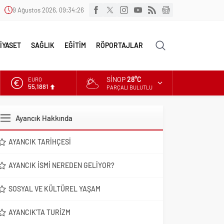
9 Ağustos 2026, 09:34:28
İYASET
SAĞLIK
EĞİTİM
RÖPORTAJLAR
SINOP
28°C
ALTIN
6.660,55
PARÇALI BULUTLU
DOLAR
47,7111
Ayancık Hakkında
EURO
55,1881
AYANCIK TARIHÇESI
AYANCIK İSMI NEREDEN GELIYOR?
SOSYAL VE KÜLTÜREL YAŞAM
AYANCIK’TA TURIZM