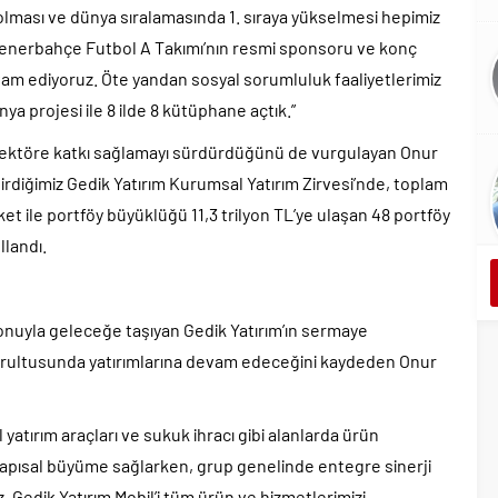
olması ve dünya sıralamasında 1. sıraya yükselmesi hepimiz
Fenerbahçe Futbol A Takımı’nın resmi sponsoru ve konç
am ediyoruz. Öte yandan sosyal sorumluluk faaliyetlerimiz
a projesi ile 8 ilde 8 kütüphane açtık.”
le sektöre katkı sağlamayı sürdürdüğünü de vurgulayan Onur
rdiğimiz Gedik Yatırım Kurumsal Yatırım Zirvesi’nde, toplam
rket ile portföy büyüklüğü 11,3 trilyon TL’ye ulaşan 48 portföy
llandı.
yonuyla geleceğe taşıyan Gedik Yatırım’ın sermaye
oğrultusunda yatırımlarına devam edeceğini kaydeden Onur
atırım araçları ve sukuk ihracı gibi alanlarda ürün
rde yapısal büyüme sağlarken, grup genelinde entegre sinerji
. Gedik Yatırım Mobil’i tüm ürün ve hizmetlerimizi