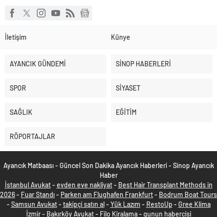
İletişim
Künye
AYANCIK GÜNDEMİ
SİNOP HABERLERİ
SPOR
SİYASET
SAĞLIK
EĞİTİM
RÖPORTAJLAR
Ayancık Matbaası - Güncel Son Dakika Ayancık Haberleri - Sinop Ayancık
Haber
İstanbul Avukat
-
evden eve nakliyat
-
Best Hair Transplant Methods in
2026
-
Fuar Standı
-
Parken am Flughafen Frankfurt
-
Bodrum Boat Tours
-
Samsun Avukat
-
takipçi satın al
-
Yük Lazım
-
RestoUp
-
Gree Klima
İzmir
-
Bakırköy Avukat
-
Filo Kiralama
-
gunun habercisi