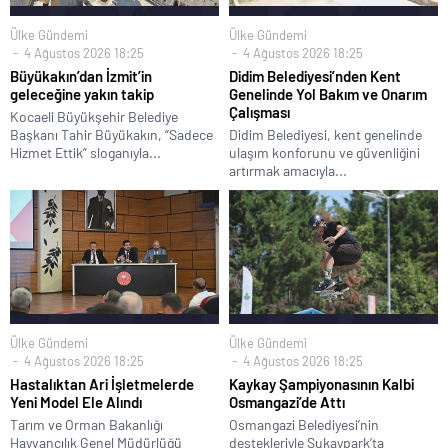
Ülke Gündemi
Ülke Gündemi
4 Ağustos 2026 18:25
4 Ağustos 2026 18:25
Büyükakın’dan İzmit’in
Didim Belediyesi’nden Kent
geleceğine yakın takip
Genelinde Yol Bakım ve Onarım
Çalışması
Kocaeli Büyükşehir Belediye
Başkanı Tahir Büyükakın, “Sadece
Didim Belediyesi, kent genelinde
Hizmet Ettik” sloganıyla...
ulaşım konforunu ve güvenliğini
artırmak amacıyla...
Ülke Gündemi
Ülke Gündemi
4 Ağustos 2026 18:25
4 Ağustos 2026 18:25
Hastalıktan Ari İşletmelerde
Kaykay Şampiyonasının Kalbi
Yeni Model Ele Alındı
Osmangazi’de Attı
Tarım ve Orman Bakanlığı
Osmangazi Belediyesi’nin
Hayvancılık Genel Müdürlüğü
destekleriyle Sukaypark’ta