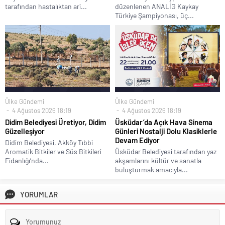
tarafından hastalıktan ari...
düzenlenen ANALİG Kaykay
Türkiye Şampiyonası, üç...
Ülke Gündemi
Ülke Gündemi
4 Ağustos 2026 18:19
4 Ağustos 2026 18:19
Didim Belediyesi Üretiyor, Didim
Üsküdar’da Açık Hava Sinema
Güzelleşiyor
Günleri Nostalji Dolu Klasiklerle
Devam Ediyor
Didim Belediyesi, Akköy Tıbbi
Aromatik Bitkiler ve Süs Bitkileri
Üsküdar Belediyesi tarafından yaz
Fidanlığı’nda...
akşamlarını kültür ve sanatla
buluşturmak amacıyla...
YORUMLAR