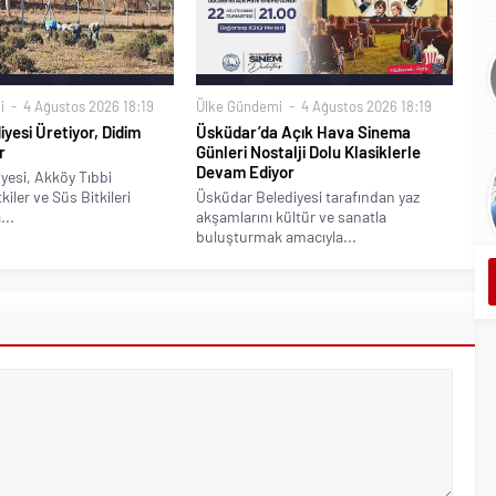
i
4 Ağustos 2026 18:19
Ülke Gündemi
4 Ağustos 2026 18:19
iyesi Üretiyor, Didim
Üsküdar’da Açık Hava Sinema
r
Günleri Nostalji Dolu Klasiklerle
Devam Ediyor
yesi, Akköy Tıbbi
iler ve Süs Bitkileri
Üsküdar Belediyesi tarafından yaz
...
akşamlarını kültür ve sanatla
buluşturmak amacıyla...