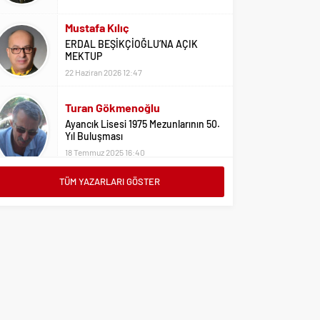
Mustafa Kılıç
ERDAL BEŞİKÇİOĞLU’NA AÇIK
MEKTUP
22 Haziran 2026 12:47
Turan Gökmenoğlu
Ayancık Lisesi 1975 Mezunlarının 50.
Yıl Buluşması
18 Temmuz 2025 16:40
Adil Yıldız
Bu Sene Fenerbahçe Ülke Puanlarını
TÜM YAZARLARI GÖSTER
Sırtladı
1 Eylül 2023 15:10
Ali Oral
Üniversite Tercihleri İçin Öneriler
2 Ağustos 2023 16:03