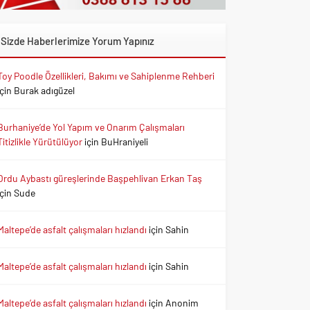
Sizde Haberlerimize Yorum Yapınız
Toy Poodle Özellikleri, Bakımı ve Sahiplenme Rehberi
için
Burak adıgüzel
Burhaniye’de Yol Yapım ve Onarım Çalışmaları
Titizlikle Yürütülüyor
için
BuHraniyeli
Ordu Aybastı güreşlerinde Başpehlivan Erkan Taş
için
Sude
Maltepe’de asfalt çalışmaları hızlandı
için
Sahin
Maltepe’de asfalt çalışmaları hızlandı
için
Sahin
Maltepe’de asfalt çalışmaları hızlandı
için
Anonim