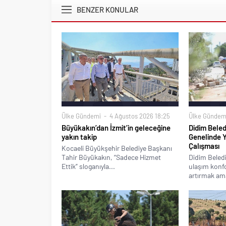
BENZER KONULAR
Ülke Gündemi
4 Ağustos 2026 18:25
Ülke Gündem
Büyükakın’dan İzmit’in geleceğine
Didim Beled
yakın takip
Genelinde 
Çalışması
Kocaeli Büyükşehir Belediye Başkanı
Tahir Büyükakın, “Sadece Hizmet
Didim Beledi
Ettik” sloganıyla...
ulaşım konfo
artırmak ama