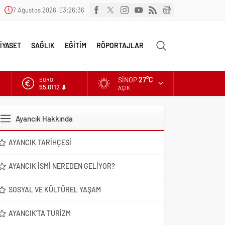
7 Ağustos 2026, 03:26:37
İYASET
SAĞLIK
EĞİTİM
RÖPORTAJLAR
SINOP
27°C
ALTIN
6.519,97
AÇIK
DOLAR
47,7025
Ayancık Hakkında
EURO
55,0112
AYANCIK TARIHÇESI
AYANCIK İSMI NEREDEN GELIYOR?
SOSYAL VE KÜLTÜREL YAŞAM
AYANCIK’TA TURIZM