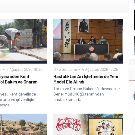
i
4 Ağustos 2026 18:25
Ülke Gündemi
4 Ağustos 2026 18:25
iyesi’nden Kent
Hastalıktan Ari İşletmelerde Yeni
Yol Bakım ve Onarım
Model Ele Alındı
Tarım ve Orman Bakanlığı Hayvancılık
yesi, kent genelinde
Genel Müdürlüğü tarafından
runu ve güvenliğini
hastalıktan ari...
cıyla...