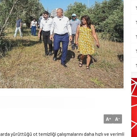
A
A
+
-
arda yürüttüğü ot temizliği çalışmalarını daha hızlı ve verimli