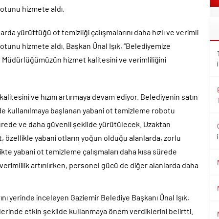
otunu hizmete aldı.
arda yürüttüğü ot temizliği çalışmalarını daha hızlı ve verimli
otunu hizmete aldı. Başkan Ünal Işık, “Belediyemize
r Müdürlüğümüzün hizmet kalitesini ve verimliliğini
kalitesini ve hızını artırmaya devam ediyor. Belediyenin satın
de kullanılmaya başlanan yabani ot temizleme robotu
ürede ve daha güvenli şekilde yürütülecek. Uzaktan
, özellikle yabani otların yoğun olduğu alanlarda, zorlu
likte yabani ot temizleme çalışmaları daha kısa sürede
rimlilik artırılırken, personel gücü de diğer alanlarda daha
nı yerinde inceleyen Gaziemir Belediye Başkanı Ünal Işık,
erinde etkin şekilde kullanmaya önem verdiklerini belirtti.