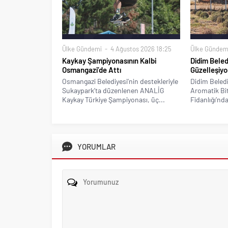
Ülke Gündemi
4 Ağustos 2026 18:25
Ülke Gündem
Kaykay Şampiyonasının Kalbi
Didim Beled
Osmangazi’de Attı
Güzelleşiyo
Osmangazi Belediyesi’nin destekleriyle
Didim Beledi
Sukaypark’ta düzenlenen ANALİG
Aromatik Bitk
Kaykay Türkiye Şampiyonası, üç...
Fidanlığı’nda
YORUMLAR