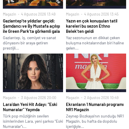
Magazin
4 Ağustos 2026 13:49
Magazin
4 Ağustos 2026 13:45
Gaziantep’te yıldızlar geçidi:
Yazın en çok konuşulan tatil
Şamdancı ve By Mustafa açılışı
kareleri bu sezon Ethno
ile Green Park’ta görkemli gala
Belek’ten geldi
Gaziantep, iş, cemiyet ve sanat
Yaz sezonunun en dikkat çeken
dünyasını bir araya getiren
buluşma noktalarından biri haline
prestijli...
gelen...
Magazin
3 Ağustos 2026 20:00
Magazin
2 Ağustos 2026 10:49
Lara’dan Yeni Hit Adayı: “Eski
Ekranların 1 Numaralı programı
Numaralar” Yayında
NR1 Magazin
Türk pop müziğinin sevilen
Zeynep Bozkaya’nın sunduğu NR1
isimlerinden Lara, yeni şarkısı “Eski
Magazin, bu hafta da dopdolu
Numaralar”ı...
içeriğiyle...