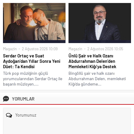
Magazin
2 Ağustos 2026 10:09
Magazin
2 Ağustos 2026 10:05
Serdar Ortaç ve Suat
Ünlü Şair ve Halk Ozanı
Aydoğan’dan Yıllar Sonra Yeni
Abdurrahman Delen’den
Düet: Ta Kendisi
Memleketi Kiğı’ya Destek
Türk pop müziğinin güçlü
Bingöllü şair ve halk ozanı
yorumcularından Serdar Ortaç ile
Abdurrahman Delen, memleketi
başarılı müzisyen,...
Kiğı’da gündeme...
YORUMLAR