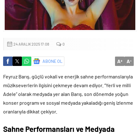
24 ARALIK 2025 17:08
0
A
A
ABONE OL
+
-
Feyruz Barış, güçlü vokali ve enerjik sahne performanslarıyla
müzikseverlerin ilgisini çekmeye devam ediyor. “Yerli ve milli
Adele” olarak medyada yer alan Barış, son dönemde yoğun
konser programı ve sosyal medyada yakaladığı geniş izlenme
oranlarıyla dikkat çekiyor.
Sahne Performansları ve Medyada