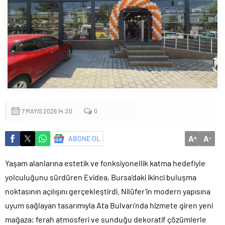
7 MAYIS 2026 14:20
0
A
A
ABONE OL
+
-
Yaşam alanlarına estetik ve fonksiyonellik katma hedefiyle
yolculuğunu sürdüren Evidea, Bursa’daki ikinci buluşma
noktasının açılışını gerçekleştirdi. Nilüfer’in modern yapısına
uyum sağlayan tasarımıyla Ata Bulvarı’nda hizmete giren yeni
mağaza; ferah atmosferi ve sunduğu dekoratif çözümlerle