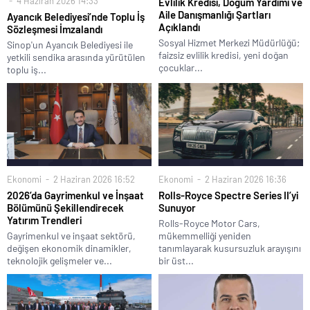
4 Haziran 2026 14:33
Evlilik Kredisi, Doğum Yardımı ve
Aile Danışmanlığı Şartları
Ayancık Belediyesi’nde Toplu İş
Açıklandı
Sözleşmesi İmzalandı
Sosyal Hizmet Merkezi Müdürlüğü;
Sinop'un Ayancık Belediyesi ile
faizsiz evlilik kredisi, yeni doğan
yetkili sendika arasında yürütülen
çocuklar...
toplu iş...
Ekonomi
2 Haziran 2026 16:52
Ekonomi
2 Haziran 2026 16:36
2026’da Gayrimenkul ve İnşaat
Rolls-Royce Spectre Series II’yi
Bölümünü Şekillendirecek
Sunuyor
Yatırım Trendleri
Rolls-Royce Motor Cars,
Gayrimenkul ve inşaat sektörü,
mükemmelliği yeniden
değişen ekonomik dinamikler,
tanımlayarak kusursuzluk arayışını
teknolojik gelişmeler ve...
bir üst...