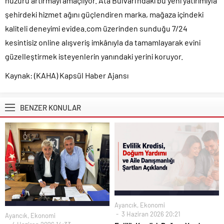
huzuru artırmayı amaçlıyor. Ata Bulvarı’ndaki bu yeni yatırımıyla
şehirdeki hizmet ağını güçlendiren marka, mağaza içindeki
kaliteli deneyimi evidea.com üzerinden sunduğu 7/24
kesintisiz online alışveriş imkânıyla da tamamlayarak evini
güzelleştirmek isteyenlerin yanındaki yerini koruyor.
Kaynak: (KAHA) Kapsül Haber Ajansı
BENZER KONULAR
Ayancık
,
Ekonomi
3 Haziran 2026 20:21
Ayancık
,
Ekonomi