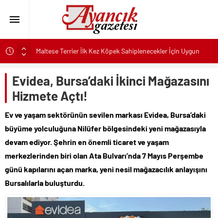
Maltese Terrier İlk Kez Köpek Sahiplenecekler İçin Uygun
mu?
Kapadokya Tatilinde Ne Giyilir?
Evidea, Bursa’daki İkinci Mağazasını
Büyükakın’dan İzmit’in geleceğine yakın takip
Hizmete Açtı!
Didim Belediyesi’nden Kent Genelinde Yol Bakım ve Onarım
Ev ve yaşam sektörünün sevilen markası Evidea, Bursa’daki
Çalışması
büyüme yolculuğuna Nilüfer bölgesindeki yeni mağazasıyla
Hastalıktan Ari İşletmelerde Yeni Model Ele Alındı
devam ediyor. Şehrin en önemli ticaret ve yaşam
Kaykay Şampiyonasının Kalbi Osmangazi’de Attı
merkezlerinden biri olan Ata Bulvarı’nda 7 Mayıs Perşembe
Didim Belediyesi Üretiyor, Didim Güzelleşiyor
günü kapılarını açan marka, yeni nesil mağazacılık anlayışını
Üsküdar’da Açık Hava Sinema Günleri Nostalji Dolu
Bursalılarla buluşturdu.
Klasiklerle Devam Ediyor
Pnömatik Valf Sistemlerinde Verimli Kullanım İpuçları
Sinop’ta Denize Girilecek 3 Mükemmel Yer