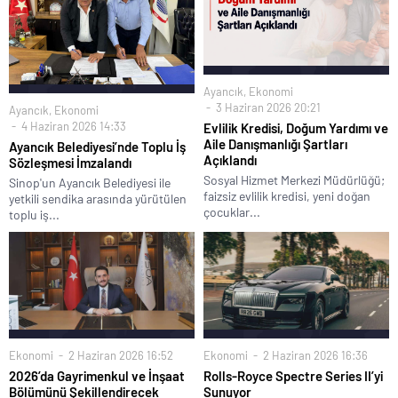
Ayancık
,
Ekonomi
3 Haziran 2026 20:21
Ayancık
,
Ekonomi
4 Haziran 2026 14:33
Evlilik Kredisi, Doğum Yardımı ve
Aile Danışmanlığı Şartları
Ayancık Belediyesi’nde Toplu İş
Açıklandı
Sözleşmesi İmzalandı
Sosyal Hizmet Merkezi Müdürlüğü;
Sinop'un Ayancık Belediyesi ile
faizsiz evlilik kredisi, yeni doğan
yetkili sendika arasında yürütülen
çocuklar...
toplu iş...
Ekonomi
2 Haziran 2026 16:52
Ekonomi
2 Haziran 2026 16:36
2026’da Gayrimenkul ve İnşaat
Rolls-Royce Spectre Series II’yi
Bölümünü Şekillendirecek
Sunuyor