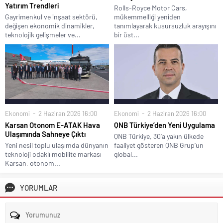
Yatırım Trendleri
Rolls-Royce Motor Cars,
Gayrimenkul ve inşaat sektörü,
mükemmelliği yeniden
değişen ekonomik dinamikler,
tanımlayarak kusursuzluk arayışını
teknolojik gelişmeler ve...
bir üst...
Ekonomi
2 Haziran 2026 16:00
Ekonomi
2 Haziran 2026 16:00
Karsan Otonom E-ATAK Hava
QNB Türkiye’den Yeni Uygulama
Ulaşımında Sahneye Çıktı
QNB Türkiye, 30’a yakın ülkede
Yeni nesil toplu ulaşımda dünyanın
faaliyet gösteren QNB Grup’un
teknoloji odaklı mobilite markası
global...
Karsan, otonom...
YORUMLAR