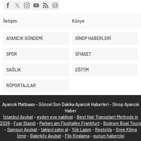
İletişim
Künye
AYANCIK GÜNDEMİ
SİNOP HABERLERİ
SPOR
SİYASET
SAĞLIK
EĞİTİM
RÖPORTAJLAR
Ayancık Matbaası - Güncel Son Dakika Ayancık Haberleri - Sinop Ayancık
Haber
İstanbul Avukat
-
evden eve nakliyat
-
Best Hair Transplant Methods in
2026
-
Fuar Standı
-
Parken am Flughafen Frankfurt
-
Bodrum Boat Tours
-
Samsun Avukat
-
takipçi satın al
-
Yük Lazım
-
RestoUp
-
Gree Klima
İzmir
-
Bakırköy Avukat
-
Filo Kiralama
-
gunun habercisi