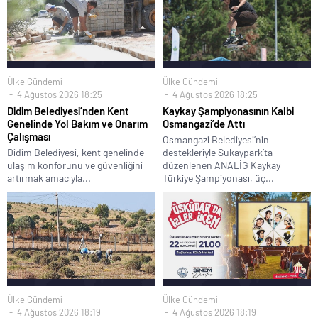
Ülke Gündemi
Ülke Gündemi
4 Ağustos 2026 18:25
4 Ağustos 2026 18:25
Didim Belediyesi’nden Kent
Kaykay Şampiyonasının Kalbi
Genelinde Yol Bakım ve Onarım
Osmangazi’de Attı
Çalışması
Osmangazi Belediyesi’nin
Didim Belediyesi, kent genelinde
destekleriyle Sukaypark’ta
ulaşım konforunu ve güvenliğini
düzenlenen ANALİG Kaykay
artırmak amacıyla...
Türkiye Şampiyonası, üç...
Ülke Gündemi
Ülke Gündemi
4 Ağustos 2026 18:19
4 Ağustos 2026 18:19