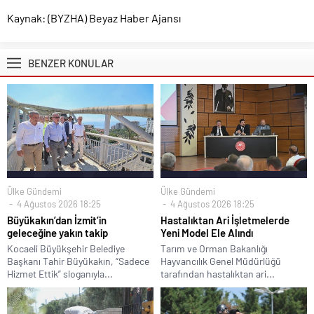
Kaynak: (BYZHA) Beyaz Haber Ajansı
BENZER KONULAR
Ülke Gündemi
Ülke Gündemi
4 Ağustos 2026 18:25
4 Ağustos 2026 18:25
Büyükakın’dan İzmit’in
Hastalıktan Ari İşletmelerde
geleceğine yakın takip
Yeni Model Ele Alındı
Kocaeli Büyükşehir Belediye
Tarım ve Orman Bakanlığı
Başkanı Tahir Büyükakın, “Sadece
Hayvancılık Genel Müdürlüğü
Hizmet Ettik” sloganıyla...
tarafından hastalıktan ari...