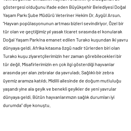
göstergesi olduğunu ifade eden Büyükşehir Belediyesi Doğal
Yaşam Parkı Şube Müdürü Veteriner Hekim Dr. Aygül Arsun,
“Hayvan popülasyonunun artması bizleri sevindiriyor. Özel bir
tür olan ve geçtiğimiz yıl yasak ticaret sırasında el konularak
Doğal Yaşam Parkı’na emanet edilen Turako kuşundan iki yavru
dünyaya geldi. Afrika kıtasına özgü nadir türlerden biri olan
Turako kuşu ziyaretçilerimizin her zaman görebilecekleri bir
tür değil. Misafirlerimizin en çok ilgi gösterdiği hayvanlar
arasında yer alan zebralar da yavruladı. Sağlıklı bir zebra
üyemiz aramıza katıldı. Midilli ailesinde de doğum mutluluğu
yaşandı yine ala geyik ve benekli geyikler de yeni yavrular
dünyaya geldi. Bütün hayvanlarımızın sağlık durumları iyi
durumda” diye konuştu.