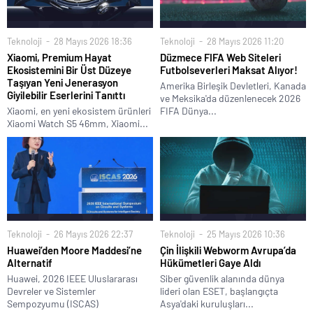
Teknoloji
28 Mayıs 2026 18:36
Teknoloji
28 Mayıs 2026 11:20
Xiaomi, Premium Hayat
Düzmece FIFA Web Siteleri
Ekosistemini Bir Üst Düzeye
Futbolseverleri Maksat Alıyor!
Taşıyan Yeni Jenerasyon
Amerika Birleşik Devletleri, Kanada
Giyilebilir Eserlerini Tanıttı
ve Meksika'da düzenlenecek 2026
Xiaomi, en yeni ekosistem ürünleri
FIFA Dünya...
Xiaomi Watch S5 46mm, Xiaomi...
Teknoloji
26 Mayıs 2026 22:37
Teknoloji
25 Mayıs 2026 10:36
Huawei’den Moore Maddesi’ne
Çin İlişkili Webworm Avrupa’da
Alternatif
Hükümetleri Gaye Aldı
Huawei, 2026 IEEE Uluslararası
Siber güvenlik alanında dünya
Devreler ve Sistemler
lideri olan ESET, başlangıçta
Sempozyumu (ISCAS)
Asya'daki kuruluşları...