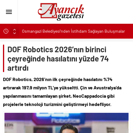
Osmangazi Belediyesi’nden İstihdam Sağlayan Buluşmalar
Başkan Eşki’den Çamdibi çıkarması: “Halkımızın içinde,
Bornova’nın hizmetindeyiz”
DOF Robotics 2026’nın birinci
Konak’ta imzalar fırsat eşitliği için atıldı
çeyreğinde hasılatını yüzde 74
Başkan Hatice Gençay: “Didim’in Minik Ev Sahiplerine Sahip
artırdı
Çıkmaya Devam Edeceğiz”
K. Menderes’te AKTAŞ Bereketi
DOF Robotics, 2026’nın ilk çeyreğinde hasılatını %74
Başkan Hatice Gençay: “Didim’in Her Noktasında Gece
artırarak 197,9 milyon TL’ye yükseltti. Çin ve Avustralya’da
Gündüz Sahadayız”
yapılanmasını tamamlayan şirket, NeoCappadocia gibi
Başkan Çerçioğlu’ndan 7 Eylül Temalı Ödüllü Resim, Şiir ve
projelerle teknoloji turizmini geliştirmeyi hedefliyor.
Kompozisyon Yarışması
Başkan Hatice Gençay: “Kadınlarımızın Üretim Gücünü
Destekliyoruz”
Torbalı’nın kuru domates emekçileri yalnız bırakılmadı