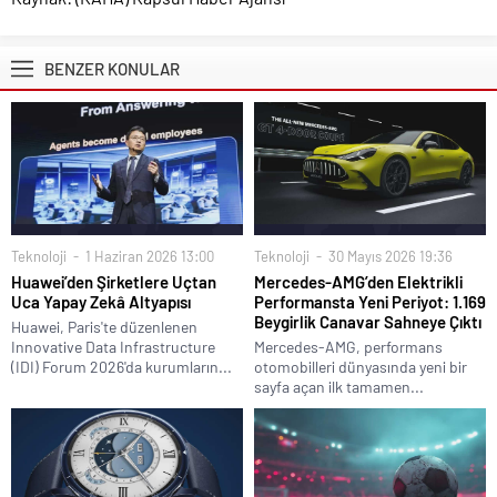
BENZER KONULAR
Teknoloji
1 Haziran 2026 13:00
Teknoloji
30 Mayıs 2026 19:36
Huawei’den Şirketlere Uçtan
Mercedes-AMG’den Elektrikli
Uca Yapay Zekâ Altyapısı
Performansta Yeni Periyot: 1.169
Beygirlik Canavar Sahneye Çıktı
Huawei, Paris'te düzenlenen
Innovative Data Infrastructure
Mercedes-AMG, performans
(IDI) Forum 2026'da kurumların...
otomobilleri dünyasında yeni bir
sayfa açan ilk tamamen...