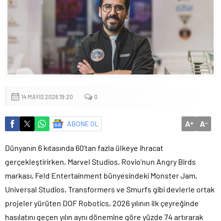
Küçük işletmeler büyük siber risklerle karşı karşıya
14 MAYIS 2026 19:20
0
A
A
ABONE OL
+
-
Dünyanın 6 kıtasında 60’tan fazla ülkeye ihracat
gerçekleştirirken, Marvel Studios, Rovio’nun Angry Birds
markası, Feld Entertainment bünyesindeki Monster Jam,
Universal Studios, Transformers ve Smurfs gibi devlerle ortak
projeler yürüten DOF Robotics, 2026 yılının ilk çeyreğinde
hasılatını geçen yılın aynı dönemine göre yüzde 74 artırarak