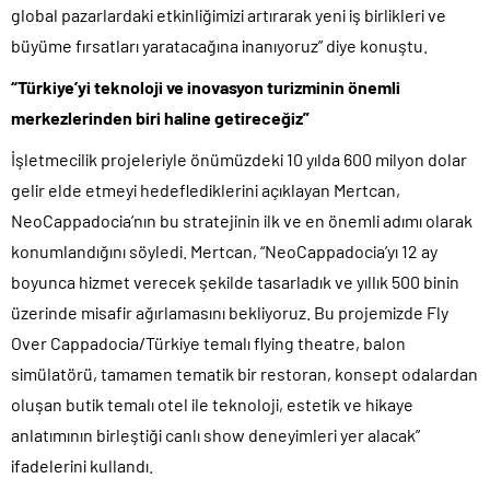
global pazarlardaki etkinliğimizi artırarak yeni iş birlikleri ve
büyüme fırsatları yaratacağına inanıyoruz” diye konuştu.
“Türkiye’yi teknoloji ve inovasyon turizminin önemli
merkezlerinden biri haline getireceğiz”
İşletmecilik projeleriyle önümüzdeki 10 yılda 600 milyon dolar
gelir elde etmeyi hedeflediklerini açıklayan Mertcan,
NeoCappadocia’nın bu stratejinin ilk ve en önemli adımı olarak
konumlandığını söyledi. Mertcan, “NeoCappadocia’yı 12 ay
boyunca hizmet verecek şekilde tasarladık ve yıllık 500 binin
üzerinde misafir ağırlamasını bekliyoruz. Bu projemizde Fly
Over Cappadocia/Türkiye temalı flying theatre, balon
simülatörü, tamamen tematik bir restoran, konsept odalardan
oluşan butik temalı otel ile teknoloji, estetik ve hikaye
anlatımının birleştiği canlı show deneyimleri yer alacak”
ifadelerini kullandı.