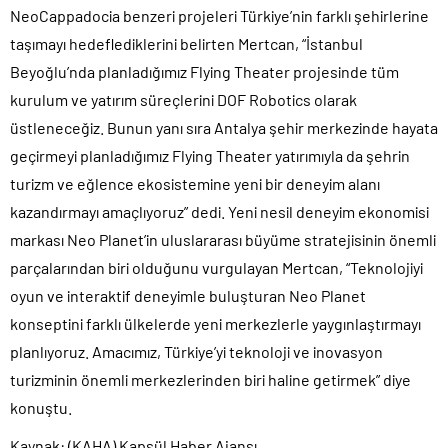
NeoCappadocia benzeri projeleri Türkiye’nin farklı şehirlerine
taşımayı hedeflediklerini belirten Mertcan, “İstanbul
Beyoğlu’nda planladığımız Flying Theater projesinde tüm
kurulum ve yatırım süreçlerini DOF Robotics olarak
üstleneceğiz. Bunun yanı sıra Antalya şehir merkezinde hayata
geçirmeyi planladığımız Flying Theater yatırımıyla da şehrin
turizm ve eğlence ekosistemine yeni bir deneyim alanı
kazandırmayı amaçlıyoruz” dedi. Yeni nesil deneyim ekonomisi
markası Neo Planet’in uluslararası büyüme stratejisinin önemli
parçalarından biri olduğunu vurgulayan Mertcan, “Teknolojiyi
oyun ve interaktif deneyimle buluşturan Neo Planet
konseptini farklı ülkelerde yeni merkezlerle yaygınlaştırmayı
planlıyoruz. Amacımız, Türkiye’yi teknoloji ve inovasyon
turizminin önemli merkezlerinden biri haline getirmek” diye
konuştu.
Kaynak: (KAHA) Kapsül Haber Ajansı