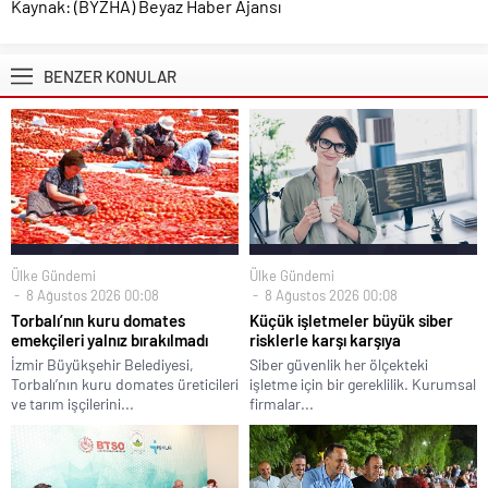
Kaynak: (BYZHA) Beyaz Haber Ajansı
BENZER KONULAR
Ülke Gündemi
Ülke Gündemi
8 Ağustos 2026 00:08
8 Ağustos 2026 00:08
Torbalı’nın kuru domates
Küçük işletmeler büyük siber
emekçileri yalnız bırakılmadı
risklerle karşı karşıya
İzmir Büyükşehir Belediyesi,
Siber güvenlik her ölçekteki
Torbalı’nın kuru domates üreticileri
işletme için bir gereklilik. Kurumsal
ve tarım işçilerini...
firmalar...