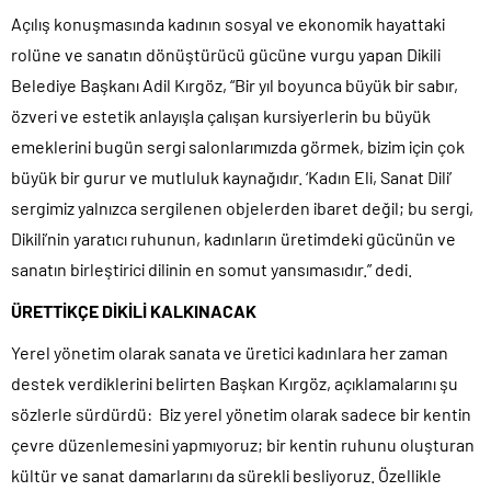
Açılış konuşmasında kadının sosyal ve ekonomik hayattaki
rolüne ve sanatın dönüştürücü gücüne vurgu yapan Dikili
Belediye Başkanı Adil Kırgöz, “Bir yıl boyunca büyük bir sabır,
özveri ve estetik anlayışla çalışan kursiyerlerin bu büyük
emeklerini bugün sergi salonlarımızda görmek, bizim için çok
büyük bir gurur ve mutluluk kaynağıdır. ‘Kadın Eli, Sanat Dili’
sergimiz yalnızca sergilenen objelerden ibaret değil; bu sergi,
Dikili’nin yaratıcı ruhunun, kadınların üretimdeki gücünün ve
sanatın birleştirici dilinin en somut yansımasıdır.” dedi.
ÜRETTİKÇE DİKİLİ KALKINACAK
Yerel yönetim olarak sanata ve üretici kadınlara her zaman
destek verdiklerini belirten Başkan Kırgöz, açıklamalarını şu
sözlerle sürdürdü: Biz yerel yönetim olarak sadece bir kentin
çevre düzenlemesini yapmıyoruz; bir kentin ruhunu oluşturan
kültür ve sanat damarlarını da sürekli besliyoruz. Özellikle