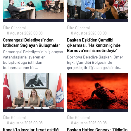
Ülke Gündemi
Ülke Gündemi
8 Ağustos 2026 00:08
8 Ağustos 2026 00:08
Osmangazi Belediyesi’nden
Başkan Eşki’den Çamdibi
İstihdam Sağlayan Buluşmalar
çıkarması: “Halkımızın içinde,
Bornova’nın hizmetindeyiz”
Osmangazi Belediyesi’nin iş arayan
vatandaşlarla işverenleri
Bornova Belediye Başkanı Ömer
buluşturduğu istihdam
Eşki, Çamdibi Bölgesi’nde
buluşmalarının bir...
gerçekleştirdiği alan gezisinde...
Ülke Gündemi
Ülke Gündemi
8 Ağustos 2026 00:08
8 Ağustos 2026 00:08
Konak’ta imzalar fırsat eşitliği
Başkan Hatice Gençay: “Didim’in