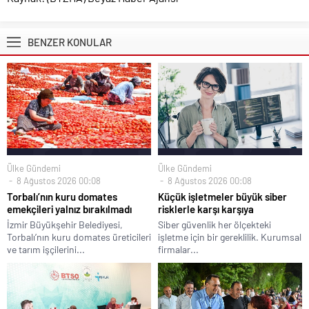
BENZER KONULAR
Ülke Gündemi
Ülke Gündemi
8 Ağustos 2026 00:08
8 Ağustos 2026 00:08
Torbalı’nın kuru domates
Küçük işletmeler büyük siber
emekçileri yalnız bırakılmadı
risklerle karşı karşıya
İzmir Büyükşehir Belediyesi,
Siber güvenlik her ölçekteki
Torbalı’nın kuru domates üreticileri
işletme için bir gereklilik. Kurumsal
ve tarım işçilerini...
firmalar...