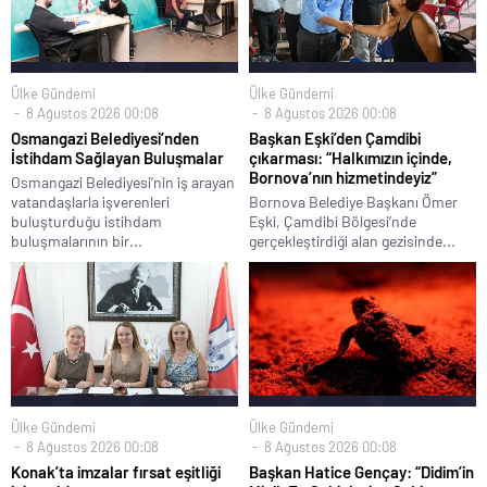
Ülke Gündemi
Ülke Gündemi
8 Ağustos 2026 00:08
8 Ağustos 2026 00:08
Osmangazi Belediyesi’nden
Başkan Eşki’den Çamdibi
İstihdam Sağlayan Buluşmalar
çıkarması: “Halkımızın içinde,
Bornova’nın hizmetindeyiz”
Osmangazi Belediyesi’nin iş arayan
vatandaşlarla işverenleri
Bornova Belediye Başkanı Ömer
buluşturduğu istihdam
Eşki, Çamdibi Bölgesi’nde
buluşmalarının bir...
gerçekleştirdiği alan gezisinde...
Ülke Gündemi
Ülke Gündemi
8 Ağustos 2026 00:08
8 Ağustos 2026 00:08
Konak’ta imzalar fırsat eşitliği
Başkan Hatice Gençay: “Didim’in