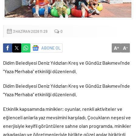
mu?
3 HAZIRAN 2026 11:29
0
A
A
ABONE OL
+
-
Didim Belediyesi Deniz Yıldızları Kreş ve Gündüz Bakımevi’nde
“Yaza Merhaba” etkinliği düzenlendi.
Didim Belediyesi Deniz Yıldızları Kreş ve Gündüz Bakımevi’nde
“Yaza Merhaba” etkinliği düzenlendi.
Etkinlik kapsamında minikler; oyunlar, renkli aktiviteler ve
eğlenceli anlarla yaz mevsimini karşıladı. Çocukların neşesi ve
enerjisiyle keyifli görüntülere sahne olan programda, minikler
arkadaşları ve öğretmenleriyle birlikte güzel anılar biriktirdi.