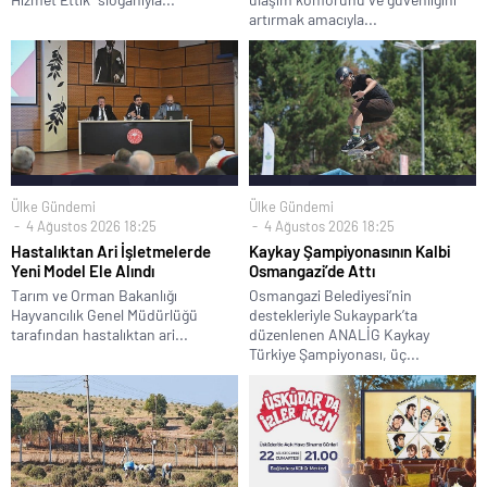
artırmak amacıyla...
Ülke Gündemi
Ülke Gündemi
4 Ağustos 2026 18:25
4 Ağustos 2026 18:25
Hastalıktan Ari İşletmelerde
Kaykay Şampiyonasının Kalbi
Yeni Model Ele Alındı
Osmangazi’de Attı
Tarım ve Orman Bakanlığı
Osmangazi Belediyesi’nin
Hayvancılık Genel Müdürlüğü
destekleriyle Sukaypark’ta
tarafından hastalıktan ari...
düzenlenen ANALİG Kaykay
Türkiye Şampiyonası, üç...