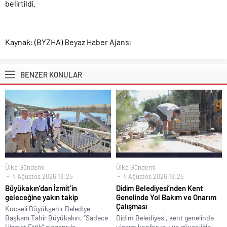
belirtildi.
Kaynak: (BYZHA) Beyaz Haber Ajansı
BENZER KONULAR
Ülke Gündemi
Ülke Gündemi
4 Ağustos 2026 18:25
4 Ağustos 2026 18:25
Büyükakın’dan İzmit’in
Didim Belediyesi’nden Kent
geleceğine yakın takip
Genelinde Yol Bakım ve Onarım
Çalışması
Kocaeli Büyükşehir Belediye
Başkanı Tahir Büyükakın, “Sadece
Didim Belediyesi, kent genelinde
Hizmet Ettik” sloganıyla...
ulaşım konforunu ve güvenliğini