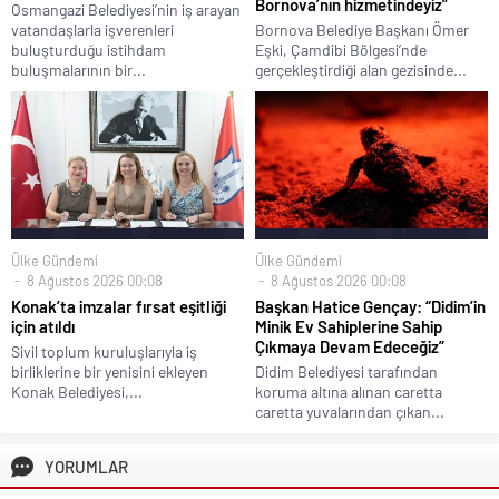
Bornova’nın hizmetindeyiz”
Osmangazi Belediyesi’nin iş arayan
vatandaşlarla işverenleri
Bornova Belediye Başkanı Ömer
buluşturduğu istihdam
Eşki, Çamdibi Bölgesi’nde
buluşmalarının bir...
gerçekleştirdiği alan gezisinde...
Ülke Gündemi
Ülke Gündemi
8 Ağustos 2026 00:08
8 Ağustos 2026 00:08
Konak’ta imzalar fırsat eşitliği
Başkan Hatice Gençay: “Didim’in
için atıldı
Minik Ev Sahiplerine Sahip
Çıkmaya Devam Edeceğiz”
Sivil toplum kuruluşlarıyla iş
birliklerine bir yenisini ekleyen
Didim Belediyesi tarafından
Konak Belediyesi,...
koruma altına alınan caretta
caretta yuvalarından çıkan...
YORUMLAR