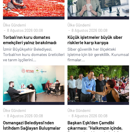
Ülke Gündemi
Ülke Gündemi
8 Ağustos 2026 00:08
8 Ağustos 2026 00:08
Torbalı’nın kuru domates
Küçük işletmeler büyük siber
emekçileri yalnız bırakılmadı
risklerle karşı karşıya
İzmir Büyükşehir Belediyesi,
Siber güvenlik her ölçekteki
Torbalı’nın kuru domates üreticileri
işletme için bir gereklilik. Kurumsal
ve tarım işçilerini...
firmalar...
Ülke Gündemi
Ülke Gündemi
8 Ağustos 2026 00:08
8 Ağustos 2026 00:08
Osmangazi Belediyesi’nden
Başkan Eşki’den Çamdibi
İstihdam Sağlayan Buluşmalar
çıkarması: “Halkımızın içinde,