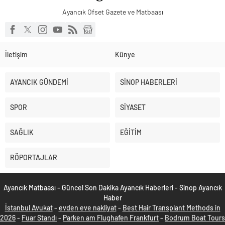
Ayancık Ofset Gazete ve Matbaası
İletişim
Künye
AYANCIK GÜNDEMİ
SİNOP HABERLERİ
SPOR
SİYASET
SAĞLIK
EĞİTİM
RÖPORTAJLAR
Ayancık Matbaası - Güncel Son Dakika Ayancık Haberleri - Sinop Ayancık
Haber
İstanbul Avukat
-
evden eve nakliyat
-
Best Hair Transplant Methods in
2026
-
Fuar Standı
-
Parken am Flughafen Frankfurt
-
Bodrum Boat Tours