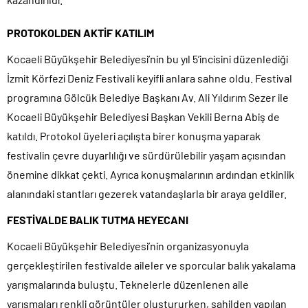
PROTOKOLDEN AKTİF KATILIM
Kocaeli Büyükşehir Belediyesi’nin bu yıl 5’incisini düzenlediği
İzmit Körfezi Deniz Festivali keyifli anlara sahne oldu. Festival
programına Gölcük Belediye Başkanı Av. Ali Yıldırım Sezer ile
Kocaeli Büyükşehir Belediyesi Başkan Vekili Berna Abiş de
katıldı. Protokol üyeleri açılışta birer konuşma yaparak
festivalin çevre duyarlılığı ve sürdürülebilir yaşam açısından
önemine dikkat çekti. Ayrıca konuşmalarının ardından etkinlik
alanındaki stantları gezerek vatandaşlarla bir araya geldiler.
FESTİVALDE BALIK TUTMA HEYECANI
Kocaeli Büyükşehir Belediyesi’nin organizasyonuyla
gerçekleştirilen festivalde aileler ve sporcular balık yakalama
yarışmalarında buluştu. Teknelerle düzenlenen aile
yarışmaları renkli görüntüler oluştururken, sahilden yapılan