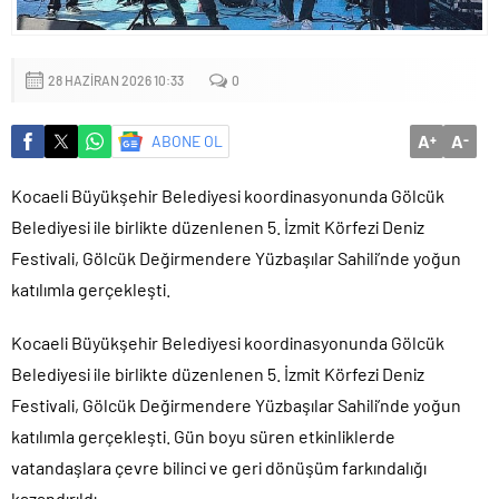
Küçük işletmeler büyük siber risklerle karşı karşıya
28 HAZIRAN 2026 10:33
0
A
A
ABONE OL
+
-
Kocaeli Büyükşehir Belediyesi koordinasyonunda Gölcük
Belediyesi ile birlikte düzenlenen 5. İzmit Körfezi Deniz
Festivali, Gölcük Değirmendere Yüzbaşılar Sahili’nde yoğun
katılımla gerçekleşti.
Kocaeli Büyükşehir Belediyesi koordinasyonunda Gölcük
Belediyesi ile birlikte düzenlenen 5. İzmit Körfezi Deniz
Festivali, Gölcük Değirmendere Yüzbaşılar Sahili’nde yoğun
katılımla gerçekleşti. Gün boyu süren etkinliklerde
vatandaşlara çevre bilinci ve geri dönüşüm farkındalığı
kazandırıldı.