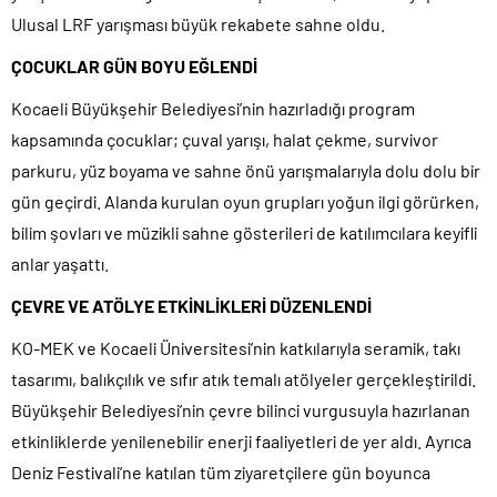
Ulusal LRF yarışması büyük rekabete sahne oldu.
ÇOCUKLAR GÜN BOYU EĞLENDİ
Kocaeli Büyükşehir Belediyesi’nin hazırladığı program
kapsamında çocuklar; çuval yarışı, halat çekme, survivor
parkuru, yüz boyama ve sahne önü yarışmalarıyla dolu dolu bir
gün geçirdi. Alanda kurulan oyun grupları yoğun ilgi görürken,
bilim şovları ve müzikli sahne gösterileri de katılımcılara keyifli
anlar yaşattı.
ÇEVRE VE ATÖLYE ETKİNLİKLERİ DÜZENLENDİ
KO-MEK ve Kocaeli Üniversitesi’nin katkılarıyla seramik, takı
tasarımı, balıkçılık ve sıfır atık temalı atölyeler gerçekleştirildi.
Büyükşehir Belediyesi’nin çevre bilinci vurgusuyla hazırlanan
etkinliklerde yenilenebilir enerji faaliyetleri de yer aldı. Ayrıca
Deniz Festivali’ne katılan tüm ziyaretçilere gün boyunca