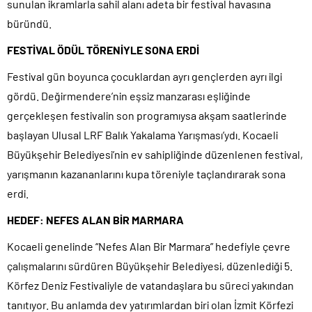
sunulan ikramlarla sahil alanı adeta bir festival havasına
büründü.
FESTİVAL ÖDÜL TÖRENİYLE SONA ERDİ
Festival gün boyunca çocuklardan ayrı gençlerden ayrı ilgi
gördü. Değirmendere’nin eşsiz manzarası eşliğinde
gerçekleşen festivalin son programıysa akşam saatlerinde
başlayan Ulusal LRF Balık Yakalama Yarışması’ydı. Kocaeli
Büyükşehir Belediyesi’nin ev sahipliğinde düzenlenen festival,
yarışmanın kazananlarını kupa töreniyle taçlandırarak sona
erdi.
HEDEF: NEFES ALAN BİR MARMARA
Kocaeli genelinde “Nefes Alan Bir Marmara” hedefiyle çevre
çalışmalarını sürdüren Büyükşehir Belediyesi, düzenlediği 5.
Körfez Deniz Festivaliyle de vatandaşlara bu süreci yakından
tanıtıyor. Bu anlamda dev yatırımlardan biri olan İzmit Körfezi