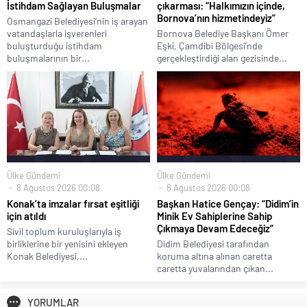
İstihdam Sağlayan Buluşmalar
çıkarması: “Halkımızın içinde,
Bornova’nın hizmetindeyiz”
Osmangazi Belediyesi’nin iş arayan
vatandaşlarla işverenleri
Bornova Belediye Başkanı Ömer
buluşturduğu istihdam
Eşki, Çamdibi Bölgesi’nde
buluşmalarının bir...
gerçekleştirdiği alan gezisinde...
Ülke Gündemi
Ülke Gündemi
8 Ağustos 2026 00:08
8 Ağustos 2026 00:08
Konak’ta imzalar fırsat eşitliği
Başkan Hatice Gençay: “Didim’in
için atıldı
Minik Ev Sahiplerine Sahip
Çıkmaya Devam Edeceğiz”
Sivil toplum kuruluşlarıyla iş
birliklerine bir yenisini ekleyen
Didim Belediyesi tarafından
Konak Belediyesi,...
koruma altına alınan caretta
caretta yuvalarından çıkan...
YORUMLAR