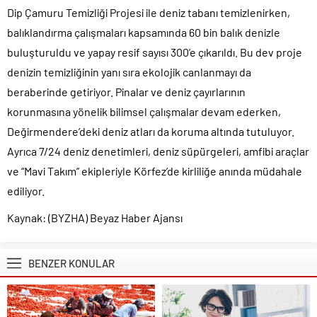
Dip Çamuru Temizliği Projesi ile deniz tabanı temizlenirken,
balıklandırma çalışmaları kapsamında 60 bin balık denizle
buluşturuldu ve yapay resif sayısı 300’e çıkarıldı. Bu dev proje
denizin temizliğinin yanı sıra ekolojik canlanmayı da
beraberinde getiriyor. Pinalar ve deniz çayırlarının
korunmasına yönelik bilimsel çalışmalar devam ederken,
Değirmendere’deki deniz atları da koruma altında tutuluyor.
Ayrıca 7/24 deniz denetimleri, deniz süpürgeleri, amfibi araçlar
ve “Mavi Takım” ekipleriyle Körfez’de kirliliğe anında müdahale
ediliyor.
Kaynak: (BYZHA) Beyaz Haber Ajansı
BENZER KONULAR