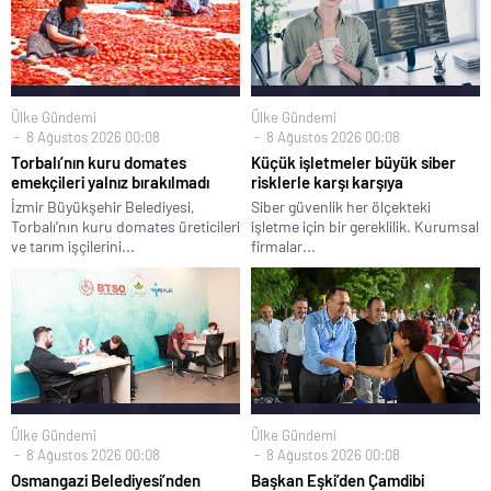
Ülke Gündemi
Ülke Gündemi
8 Ağustos 2026 00:08
8 Ağustos 2026 00:08
Torbalı’nın kuru domates
Küçük işletmeler büyük siber
emekçileri yalnız bırakılmadı
risklerle karşı karşıya
İzmir Büyükşehir Belediyesi,
Siber güvenlik her ölçekteki
Torbalı’nın kuru domates üreticileri
işletme için bir gereklilik. Kurumsal
ve tarım işçilerini...
firmalar...
Ülke Gündemi
Ülke Gündemi
8 Ağustos 2026 00:08
8 Ağustos 2026 00:08
Osmangazi Belediyesi’nden
Başkan Eşki’den Çamdibi